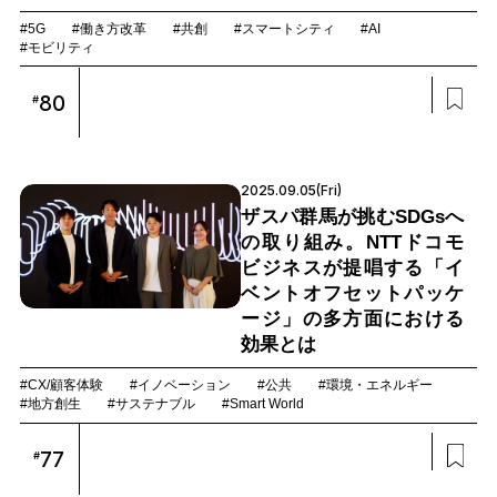
#5G
#働き方改革
#共創
#スマートシティ
#AI
#モビリティ
80
#
2025.09.05(Fri)
ザスパ群馬が挑むSDGsへ
の取り組み。NTTドコモ
ビジネスが提唱する「イ
ベントオフセットパッケ
ージ」の多方面における
効果とは
#CX/顧客体験
#イノベーション
#公共
#環境・エネルギー
#地方創生
#サステナブル
#Smart World
77
#