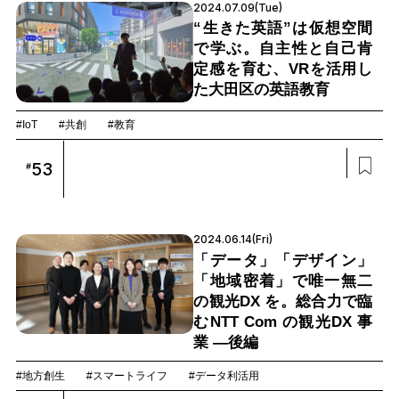
2024.07.09(Tue)
“生きた英語”は仮想空間
で学ぶ。自主性と自己肯
定感を育む、VRを活用し
た大田区の英語教育
#IoT
#共創
#教育
53
#
2024.06.14(Fri)
「データ」「デザイン」
「地域密着」で唯一無二
の観光DX を。総合力で臨
むNTT Com の観光DX 事
業 —後編
#地方創生
#スマートライフ
#データ利活用