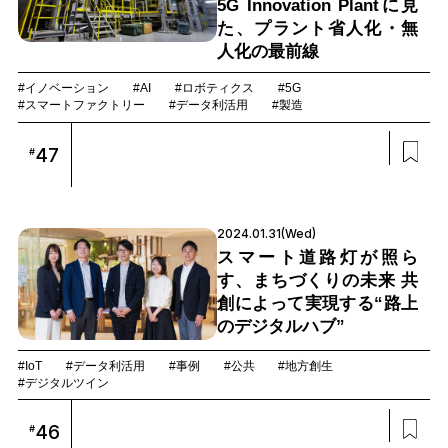
5G Innovation Plantに見
た、プラント省人化・無
人化の最前線
#イノベーション
#AI
#ロボティクス
#5G
#スマートファクトリー
#データ利活用
#製造
47
#
2024.01.31(Wed)
スマート道路灯が照ら
す、まちづくりの未来 共
創によって実現する“路上
のデジタルハブ”
#IoT
#データ利活用
#事例
#公共
#地方創生
#デジタルツイン
46
#