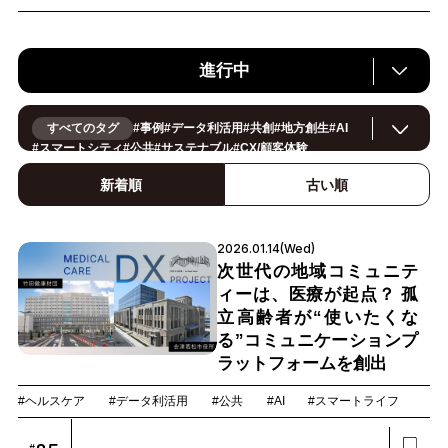
進行中
すべてのタグ
#
事例
#
データ利活用
#
共創
#
地方創生
#
AI
#
スマートシティ
#
公共
#
サステナブル
#
CX/顧客体験
#
ヘルスケア
#
環境・エネルギー
#
働き方改革
#
イノベーション
#
IoT
#
Smart World
#
スマートファクトリー
新着順
古い順
#
製造
#
スマートライフ
#
小売・流通
#
法規制
#
ロボティクス
#
建設
#
メタバース
#
5G
#
セキュリティ
#
OPEN HUB
#
教育
#
サプライチェーン
#
金融
#
モビリティ
#
Foodtech
2026.01.14(Wed)
#
デジタルツイン
次世代の地域コミュニテ
ィーは、医療が起点？ 孤
立高齢者が“使いたくな
る”コミュニケーションプ
ラットフォームを創出
#ヘルスケア
#データ利活用
#公共
#AI
#スマートライフ
#