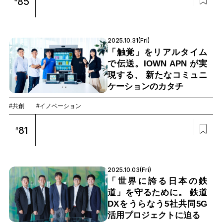
85
2025.10.31(Fri)
「触覚」をリアルタイム
で伝送。IOWN APN が実
現する、 新たなコミュニ
ケーションのカタチ
#共創
#イノベーション
81
#
2025.10.03(Fri)
「世界に誇る日本の鉄
道」を守るために。 鉄道
DXをうらなう5社共同5G
活用プロジェクトに迫る