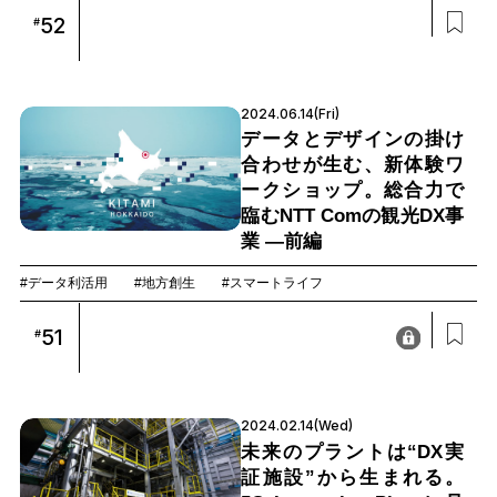
52
#
2024.06.14(Fri)
データとデザインの掛け
合わせが生む、新体験ワ
ークショップ。総合力で
臨むNTT Comの観光DX事
業 —前編
#データ利活用
#地方創生
#スマートライフ
51
#
2024.02.14(Wed)
未来のプラントは“DX実
証施設”から生まれる。