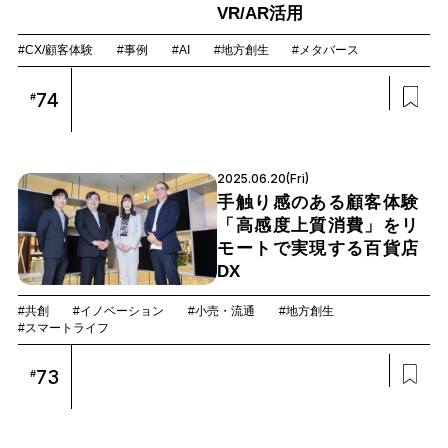
VR/AR活用
#CX/顧客体験
#事例
#AI
#地方創生
#メタバース
74
#
2025.06.20(Fri)
手触り感のある顧客体験
「高感度上質消費」をリ
モートで実現する百貨店
DX
#共創
#イノベーション
#小売・流通
#地方創生
#スマートライフ
73
#