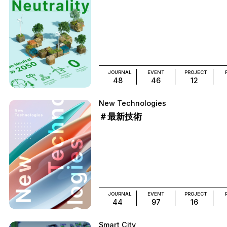
JOURNAL
EVENT
PROJECT
48
46
12
New Technologies
＃最新技術
JOURNAL
EVENT
PROJECT
44
97
16
Smart City