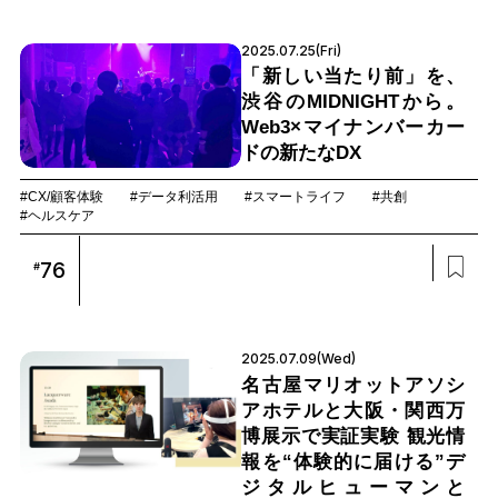
2025.07.25(Fri)
「新しい当たり前」を、
渋谷のMIDNIGHTから。
Web3×マイナンバーカー
ドの新たなDX
#CX/顧客体験
#データ利活用
#スマートライフ
#共創
#ヘルスケア
76
#
2025.07.09(Wed)
名古屋マリオットアソシ
アホテルと大阪・関西万
博展示で実証実験 観光情
報を“体験的に届ける”デ
ジタルヒューマンと