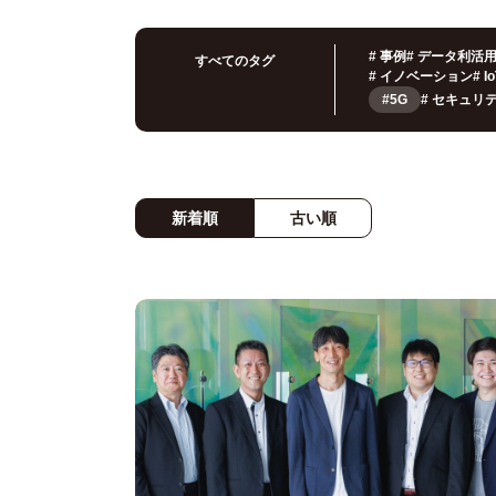
#
事例
#
データ利活
すべてのタグ
#
イノベーション
#
I
#5G
#
セキュリ
新着順
古い順