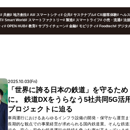
用
#
共創
#
地方創生
#
AI
#
スマートシティ
#
公共
#
サステナブル
#
CX/顧客体験
#
ヘル
oT
#
Smart World
#
スマートファクトリー
#
製造
#
スマートライフ
#
小売・流通
#
法
ティ
#
OPEN HUB
#
教育
#
サプライチェーン
#
金融
#
モビリティ
#
Foodtech
#
デジタ
2025.10.03(Fri)
「世界に誇る日本の鉄道」を守るため
に。 鉄道DXをうらなう5社共同5G活
プロジェクトに迫る
車両運行におけるあらゆるインフラ設備の開発・保守から運営ま
長期的な観点での事業経営が求められる国内鉄道業。そんな鉄道