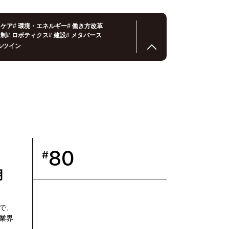
スケア
#
環境・エネルギー
#
働き方改革
規制
#
ロボティクス
#
建設
#
メタバース
ルツイン
80
#
用
で、
業界