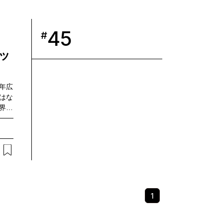
45
#
ボッ
年広
はな
界の
ト手
TT
。それ
ロボ
す。
もあ
歩を
からロ
1
取り
どに