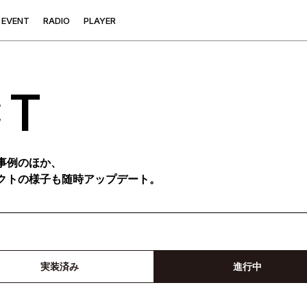
E
V
E
N
T
R
A
D
I
O
P
L
A
Y
E
R
CT
事例のほか、
クトの様子も随時アップデート。
実装済み
進行中