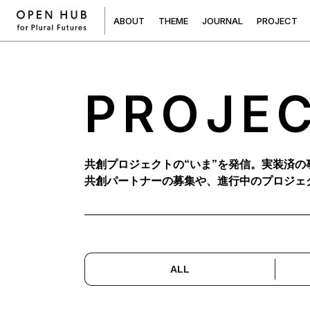
A
B
O
U
T
T
H
E
M
E
J
O
U
R
N
A
L
P
R
O
J
E
C
T
PROJE
共創プロジェクトの“いま”を発信。実装済の
共創パートナーの募集や、進行中のプロジェ
ALL