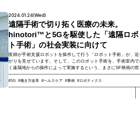
敬生、瀬田純一が語り合いました。
2024.01.24(Wed)
遠隔手術で切り拓く医療の未来。
hinotori™と5Gを駆使した「遠隔ロ
ト手術」の社会実装に向けて
医師が手術支援ロボットを操作して行う「ロボット手術」が、近
がりを見せています。そして、このロボット手術を、手術室内で
く遠隔地からの操作によって実施するという、まさにSF映画の世
ようなプロジェクトが進行しているのです。この「遠隔ロボッ
術」プロジェクト中心メンバーは、神戸大学、メディカロイド、N
#5G
#働き方改革
#ヘルスケア
#事例
#ロボティクス
ドコモ、NTTコミュニケーションズ（以下、NTT Com）の4者
ぞれが医学的知見、ロボット技術、5G通信技術を持ち寄り、遠隔
ット手術の社会実装に向けて2020年度から実証実験を重ねていま
当初は「本当に遠隔ロボット手術なんて可能なのか？」という声
ったという本プロジェクト。試行錯誤を重ね、この3年で大きな進
遂げ、2023年2月には東京-神戸間で商用の5Gを活用して遠隔地
ボット手術を支援する実証実験に成功しています。この先進的な
組みが始まった経緯やこれまでの歩み、社会実装に向けた展望な
ついて、各社のキーマンにお話を伺いました。