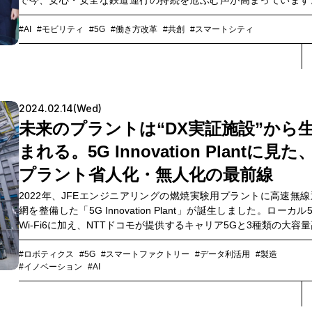
で今、安心・安全な鉄道運行の持続を危ぶむ声が高まっています
でも正確な車両運行の要となる通信ネットワークにおいては、少
齢化による技術継承問題など、メンテナンス負荷の増大・DXへの
#AI
#モビリティ
#5G
#働き方改革
#共創
#スマートシティ
の遅れといったさまざまな課題が指摘されています。そこで東京
鉄（東京メトロ）・鉄道総合技術研究所・日立製作所・三菱電
NTTドコモビジネスの5社は、2024年8月〜2025年3月の約半年
たって、国内初となる5Gネットワークを活用した鉄道運行の実証
を共同で実施。一般ユーザーを含むあらゆる人が利用するパブリ
2024.02.14(Wed)
5Gと、専用の周波数帯を活用したクローズドな通信環境であるロ
未来のプラントは“DX実証施設”から
ル5Gとを併用した、トンネル内や地上でのさまざまな鉄道システ
通信検証を通じて、鉄道業界の持続性強化と新たな価値創出の可
まれる。5G Innovation Plantに見た
を模索しています。今回は、実証実験に参加した5社がその成果を
プラント省人化・無人化の最前線
え、公衆網や次世代鉄道通信基盤の活用が実現するモビリティの
について語り合いました。
2022年、JFEエンジニアリングの燃焼実験用プラントに高速無線
網を整備した「5G Innovation Plant」が誕生しました。ローカル
Wi-Fi6に加え、NTTドコモが提供するキャリア5Gと3種類の大容
無線通信インフラを持つ当施設では、プラント内におけるロボッ
ドローンの低遅延操業実証実験が2社共同で進められています。こ
#ロボティクス
#5G
#スマートファクトリー
#データ利活用
#製造
#イノベーション
#AI
点がプラント業界にどのような革新をもたらすのか、その狙いと2
共創価値について、JFEエンジニアリング株式会社DX本部の岡哲
と後藤満之氏、NTTコミュニケーションズ（以下、NTT Com）