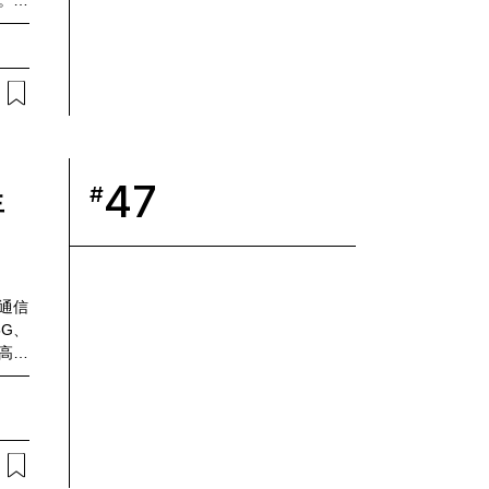
。中
子高
対応
地下
機・
間にわ
試験
ック
ーカ
47
#
生
ムの
能性
、
踏ま
未来
通信
5G、
量高速
トや
の拠
社の
史氏
の西野