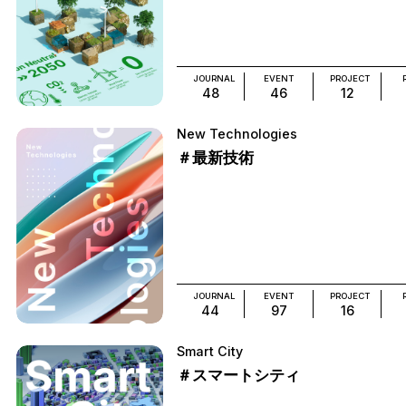
JOURNAL
EVENT
PROJECT
48
46
12
New Technologies
＃最新技術
JOURNAL
EVENT
PROJECT
44
97
16
Smart City
＃スマートシティ