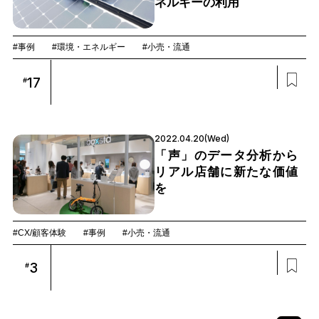
ネルギーの利用
#事例
#環境・エネルギー
#小売・流通
17
#
2022.04.20(Wed)
「声」のデータ分析から
リアル店舗に新たな価値
を
#CX/顧客体験
#事例
#小売・流通
3
#