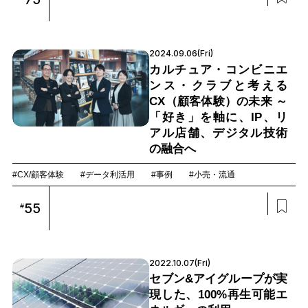
2024.09.06(Fri)
カルチュア・コンビニエ
ンス・クラブと考える
CX（顧客体験）の未来 ～
「好き」を軸に、IP、リ
アル店舗、デジタル技術
の融合へ
#CX/顧客体験
#データ利活用
#事例
#小売・流通
55
#
2022.10.07(Fri)
セブン&アイグループが実
現した、100%再生可能エ