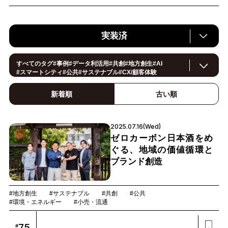
実装済
すべてのタグ
#
事例
#
データ利活用
#
共創
#
地方創生
#
AI
#
スマートシティ
#
公共
#
サステナブル
#
CX/顧客体験
#
ヘルスケア
#
環境・エネルギー
#
働き方改革
#
イノベーション
#
IoT
#
Smart World
#
スマートファクトリー
新着順
古い順
#
製造
#
スマートライフ
#小売・流通
#
法規制
#
ロボティクス
#
建設
#
メタバース
#
5G
#
セキュリティ
#
OPEN HUB
#
教育
#
サプライチェーン
#
金融
#
モビリティ
2025.07.16(Wed)
#
Foodtech
#
デジタルツイン
ゼロカーボン日本酒をめ
ぐる、地域の価値循環と
ブランド創造
#地方創生
#サステナブル
#共創
#公共
#環境・エネルギー
#小売・流通
75
#