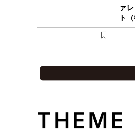
ァレ
ト（
THEME