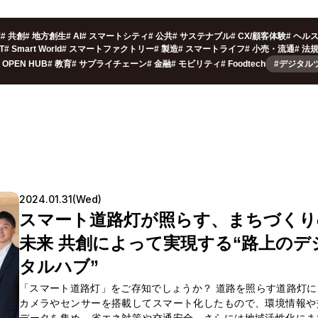
用
#
共創
#
地方創生
#
AI
#
スマートシティ
#
公共
#
サステナブル
#
CX/顧客体験
#
ヘル
oT
#
Smart World
#
スマートファクトリー
#
製造
#
スマートライフ
#
小売・流通
#
法
OPEN HUB
#
教育
#
サプライチェーン
#
金融
#
モビリティ
#
Foodtech
#デジタル
2024.01.31(Wed)
スマート道路灯が照らす、まちづくり
未来 共創によって実現する“路上のデ
タルハブ”
「スマート道路灯」をご存知でしょうか？ 道路を照らす道路灯に、
カメラやセンサーを搭載してスマート化したもので、環境情報や