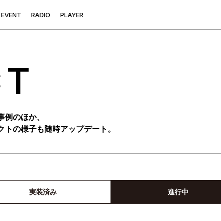
E
V
E
N
T
R
A
D
I
O
P
L
A
Y
E
R
CT
事例のほか、
クトの様子も随時アップデート。
実装済み
進行中