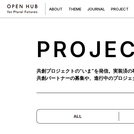
A
B
O
U
T
T
H
E
M
E
J
O
U
R
N
A
L
P
R
O
J
E
C
T
PROJE
共創プロジェクトの“いま”を発信。実装済の
共創パートナーの募集や、進行中のプロジェ
ALL