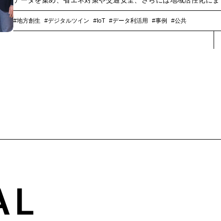
データを集め、省エネ対策や交通安全、さらには地域活性化にま
用することが狙いです。NTTコミュニケーションズ（以下、N
Com）は、自動車用照明機器のトップ企業であるスタンレー電気
#地方創生
#デジタルツイン
#IoT
#データ利活用
#事例
#公共
ともに共創事業に取り組んでおり、2024年1月からスマート道路灯
ーカル5Gを使った実証実験を、国内自治体で初めて開始しました
マート道路灯は、どのような社会課題を解決し、いかなる未来と
しを照らそうとしているのか――。5人のキーパーソンに伺いまし
AL