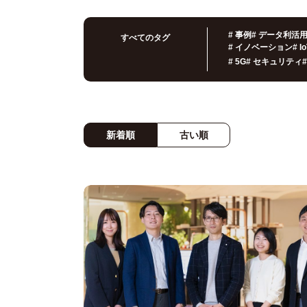
#
事例
#
データ利活
すべてのタグ
#
イノベーション
#
I
#
5G
#
セキュリティ
#
新着順
古い順