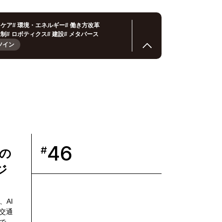
スケア
#
環境・エネルギー
#
働き方改革
規制
#
ロボティクス
#
建設
#
メタバース
ツイン
46
#
の
ジ
AI
交通