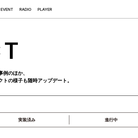
E
V
E
N
T
R
A
D
I
O
P
L
A
Y
E
R
CT
事例のほか、
クトの様子も随時アップデート。
実装済み
進行中