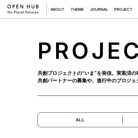
A
B
O
U
T
T
H
E
M
E
J
O
U
R
N
A
L
P
R
O
J
E
C
T
PROJE
共創プロジェクトの“いま”を発信。実装済の
共創パートナーの募集や、進行中のプロジェ
ALL