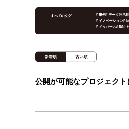
#
事例
#
データ利活
すべてのタグ
#
イノベーション
#
I
#
メタバース
#
5G
#
新着順
古い順
公開が可能なプロジェクト