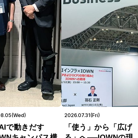
08.05(Wed)
2026.07.31(Fri)
AIで動きだす
「使う」から「広げ
OWNキャンパス構
る」へ──IOWNの現