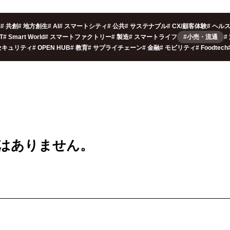
用
#
共創
#
地方創生
#
AI
#
スマートシティ
#
公共
#
サステナブル
#
CX/顧客体験
#
ヘル
oT
#
Smart World
#
スマートファクトリー
#
製造
#
スマートライフ
#小売・流通
#
セキュリティ
#
OPEN HUB
#
教育
#
サプライチェーン
#
金融
#
モビリティ
#
Foodtech
は
ありません。