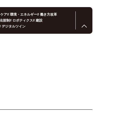
スケア
#
環境・エネルギー
#
働き方改革
法規制
#
ロボティクス
#
建設
#
デジタルツイン