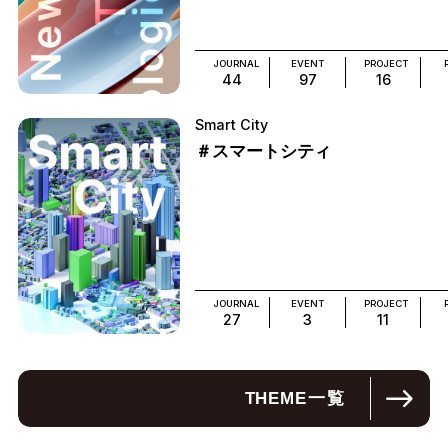
JOURNAL
EVENT
PROJECT
44
97
16
Smart City
＃スマートシティ
JOURNAL
EVENT
PROJECT
27
3
11
THEME
一覧