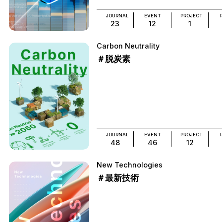
JOURNAL
EVENT
PROJECT
23
12
1
Carbon Neutrality
＃脱炭素
JOURNAL
EVENT
PROJECT
48
46
12
New Technologies
＃最新技術