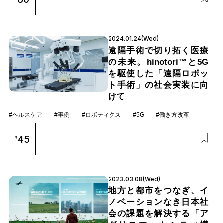
2024.01.24(Wed)
遠隔手術で切り拓く医療
の未来。hinotori™と5G
を駆使した「遠隔ロボッ
ト手術」の社会実装に向
けて
#ヘルスケア
#事例
#ロボティクス
#5G
#働き方改革
45
#
2023.03.08(Wed)
地方と都市をつなぎ、イ
ノベーションなき日本社
会の課題を解決する「ア