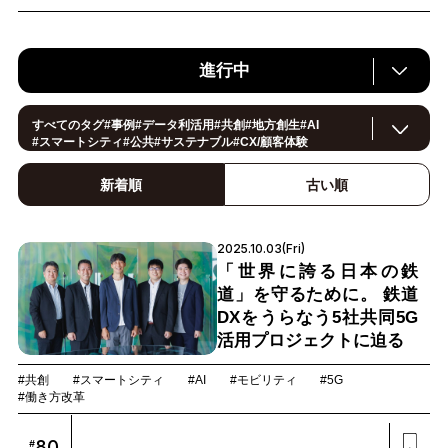
進行中
すべてのタグ
#
事例
#
データ利活用
#
共創
#
地方創生
#
AI
#
スマートシティ
#
公共
#
サステナブル
#
CX/顧客体験
#
ヘルスケア
#
環境・エネルギー
#働き方改革
#
イノベーション
#
IoT
#
Smart World
#
スマートファクトリー
新着順
古い順
#
製造
#
スマートライフ
#
小売・流通
#
法規制
#
ロボティクス
#
建設
#
メタバース
#
5G
#
セキュリティ
#
OPEN HUB
#
教育
#
サプライチェーン
#
金融
#
モビリティ
#
Foodtech
2025.10.03(Fri)
#
デジタルツイン
「世界に誇る日本の鉄
道」を守るために。 鉄道
DXをうらなう5社共同5G
活用プロジェクトに迫る
#共創
#スマートシティ
#AI
#モビリティ
#5G
#働き方改革
80
#