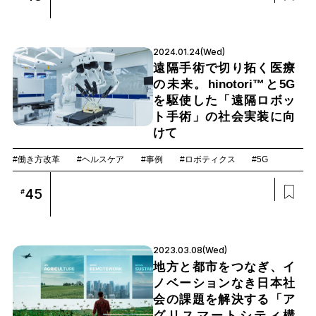
2024.01.24(Wed)
遠隔手術で切り拓く医療
の未来。hinotori™と5G
を駆使した「遠隔ロボッ
ト手術」の社会実装に向
けて
#働き方改革
#ヘルスケア
#事例
#ロボティクス
#5G
45
#
2023.03.08(Wed)
地方と都市をつなぎ、イ
ノベーションなき日本社
会の課題を解決する「ア
グリスマートシティ構