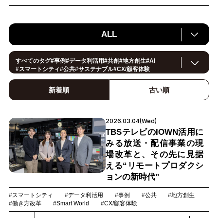
ALL
すべてのタグ
#
事例
#
データ利活用
#
共創
#
地方創生
#
AI
#
スマートシティ
#
公共
#
サステナブル
#
CX/顧客体験
#
ヘルスケア
#
環境・エネルギー
#働き方改革
#
イノベーション
#
IoT
#
Smart World
#
スマートファクトリー
新着順
古い順
#
製造
#
スマートライフ
#
小売・流通
#
法規制
#
ロボティクス
#
建設
#
メタバース
#
5G
#
セキュリティ
#
OPEN HUB
#
教育
#
サプライチェーン
#
金融
#
モビリティ
#
Foodtech
2026.03.04(Wed)
#
デジタルツイン
TBSテレビのIOWN活用に
みる放送・配信事業の現
場改革と、その先に見据
える“リモートプロダクシ
ョンの新時代”
#スマートシティ
#データ利活用
#事例
#公共
#地方創生
#働き方改革
#Smart World
#CX/顧客体験