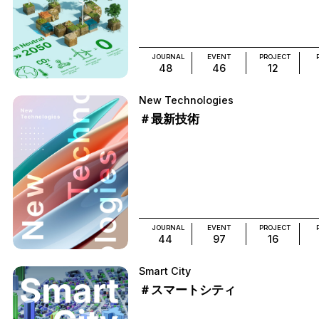
JOURNAL
EVENT
PROJECT
48
46
12
New Technologies
＃最新技術
JOURNAL
EVENT
PROJECT
44
97
16
Smart City
＃スマートシティ