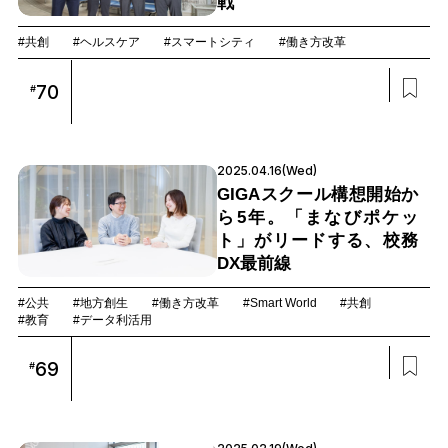
戦
#共創
#ヘルスケア
#スマートシティ
#働き方改革
70
#
2025.04.16(Wed)
GIGAスクール構想開始か
ら5年。「まなびポケッ
ト」がリードする、校務
DX最前線
#公共
#地方創生
#働き方改革
#Smart World
#共創
#教育
#データ利活用
69
#