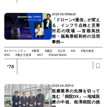
2025.09.10(Wed)
「ドローン×通信」が変え
る、インフラ点検と災害
対応の現場 ―首都高技
術・福島県昭和村の活用
事例―
#スマートシティ
#事例
#建設
#公共
#AI
#地方創生
#5G
#働き方改革
#IoT
#Smart World
78
#
2025.04.25(Fri)
医療業界の先陣を切って
進む「病院DX」―地域医
療の中核、相澤病院の挑