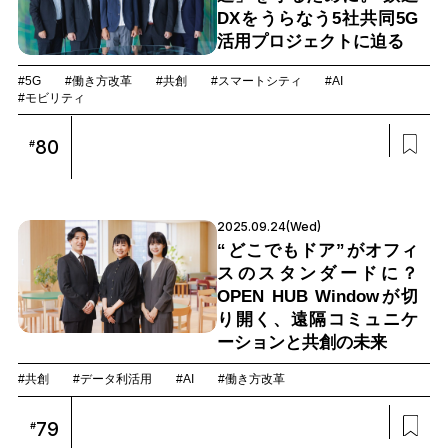
DXをうらなう5社共同5G
活用プロジェクトに迫る
#5G
#働き方改革
#共創
#スマートシティ
#AI
#モビリティ
80
#
2025.09.24(Wed)
“どこでもドア”がオフィ
スのスタンダードに？
OPEN HUB Windowが切
り開く、遠隔コミュニケ
ーションと共創の未来
#共創
#データ利活用
#AI
#働き方改革
79
#