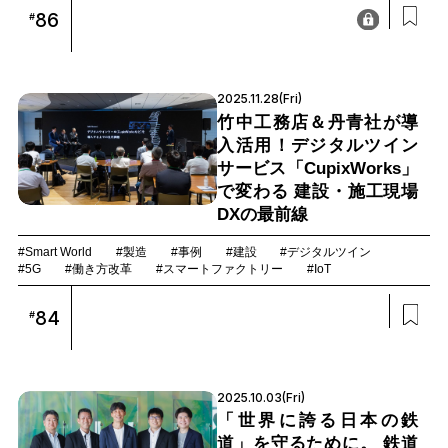
86
#
2025.11.28(Fri)
竹中工務店＆丹青社が導
入活用！デジタルツイン
サービス「CupixWorks」
で変わる 建設・施工現場
DXの最前線
#Smart World
#製造
#事例
#建設
#デジタルツイン
#5G
#働き方改革
#スマートファクトリー
#IoT
84
#
2025.10.03(Fri)
「世界に誇る日本の鉄
道」を守るために。 鉄道