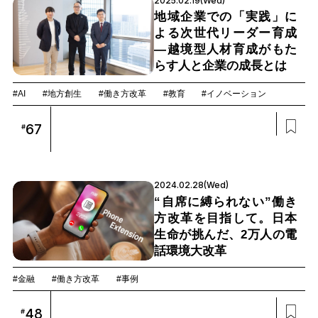
2025.02.19(Wed)
地域企業での「実践」に
よる次世代リーダー育成
―越境型人材育成がもた
らす人と企業の成長とは
#AI
#地方創生
#働き方改革
#教育
#イノベーション
67
#
2024.02.28(Wed)
“自席に縛られない”働き
方改革を目指して。日本
生命が挑んだ、2万人の電
話環境大改革
#金融
#働き方改革
#事例
48
#