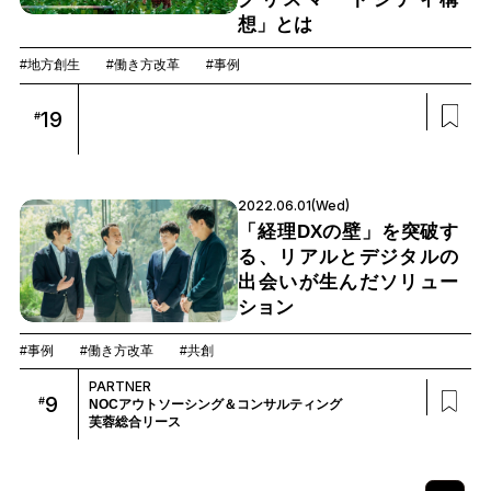
想」とは
#地方創生
#働き方改革
#事例
19
#
2022.06.01(Wed)
「経理DXの壁」を突破す
る、リアルとデジタルの
出会いが生んだソリュー
ション
#事例
#働き方改革
#共創
PARTNER
9
#
NOCアウトソーシング＆コンサルティング
芙蓉総合リース