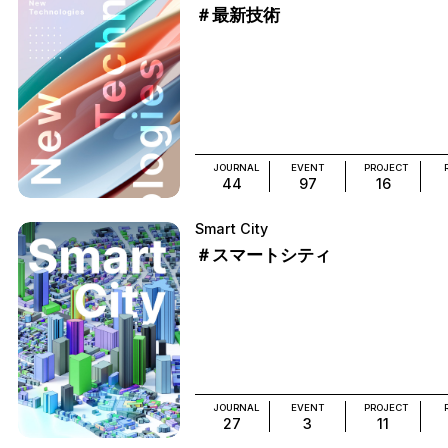
＃最新技術
JOURNAL
EVENT
PROJECT
44
97
16
Smart City
＃スマートシティ
JOURNAL
EVENT
PROJECT
27
3
11