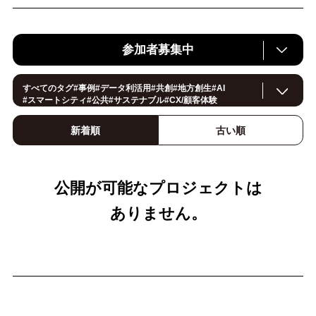
参加者募集中
すべてのタグ
#
事例
#
データ利活用
#
共創
#
地方創生
#
AI
#
スマートシティ
#
公共
#
サステナブル
#
CX/顧客体験
#
ヘルスケア
#
環境・エネルギー
#働き方改革
#
イノベーション
#
IoT
#
Smart World
#
スマートファクトリー
新着順
古い順
#
製造
#
スマートライフ
#
小売・流通
#
法規制
#
ロボティクス
#
建設
#
メタバース
#
5G
#
セキュリティ
#
OPEN HUB
#
教育
#
サプライチェーン
#
金融
#
モビリティ
#
Foodtech
#
デジタルツイン
公開が可能なプロジェクトは
ありません。