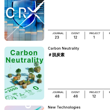
JOURNAL
EVENT
PROJECT
23
12
1
Carbon Neutrality
＃脱炭素
JOURNAL
EVENT
PROJECT
48
46
12
New Technologies