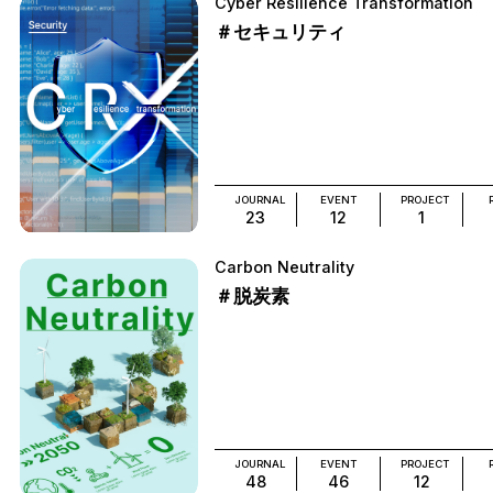
Cyber Resilience Transformation
＃セキュリティ
JOURNAL
EVENT
PROJECT
23
12
1
Carbon Neutrality
＃脱炭素
JOURNAL
EVENT
PROJECT
48
46
12