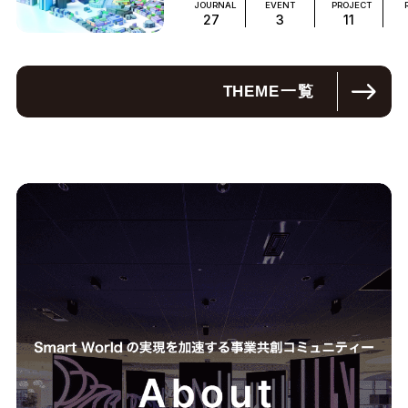
JOURNAL
EVENT
PROJECT
27
3
11
THEME
一覧