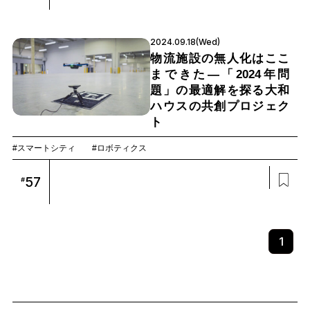
2024.09.18(Wed)
物流施設の無人化はここ
まできた―「2024年問
題」の最適解を探る大和
ハウスの共創プロジェク
ト
#スマートシティ
#ロボティクス
57
#
1