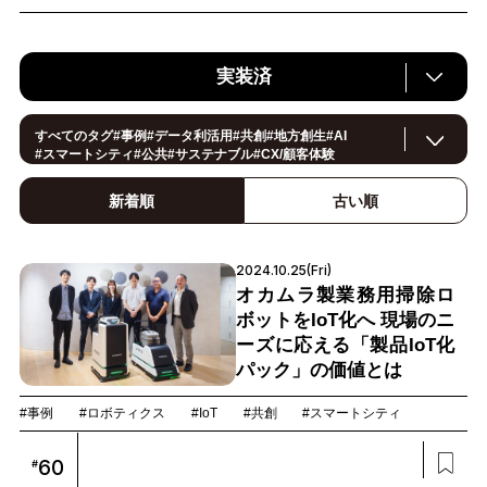
実装済
すべてのタグ
#
事例
#
データ利活用
#
共創
#
地方創生
#
AI
#
スマートシティ
#
公共
#
サステナブル
#
CX/顧客体験
#
ヘルスケア
#
環境・エネルギー
#
働き方改革
#
イノベーション
#
IoT
#
Smart World
#
スマートファクトリー
新着順
古い順
#
製造
#
スマートライフ
#
小売・流通
#
法規制
#ロボティクス
#
建設
#
メタバース
#
5G
#
セキュリティ
#
OPEN HUB
#
教育
#
サプライチェーン
#
金融
#
モビリティ
2024.10.25(Fri)
#
Foodtech
#
デジタルツイン
オカムラ製業務用掃除ロ
ボットをIoT化へ 現場のニ
ーズに応える「製品IoT化
パック」の価値とは
#事例
#ロボティクス
#IoT
#共創
#スマートシティ
60
#