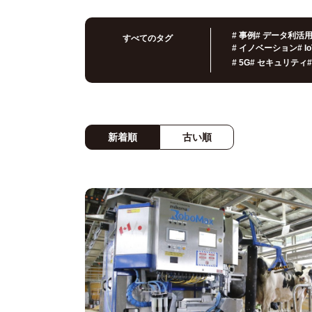
#
事例
#
データ利活
すべてのタグ
#
イノベーション
#
I
#
5G
#
セキュリティ
#
新着順
古い順