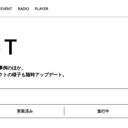
E
V
E
N
T
R
A
D
I
O
P
L
A
Y
E
R
CT
事例のほか、
クトの様子も随時アップデート。
実装済み
進行中