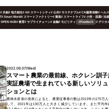
用
#
共創
#
地方創生
#
AI
#
スマートシティ
#
公共
#
サステナブル
#
CX/顧客体験
#
ヘル
oT
#
Smart World
#
スマートファクトリー
#
製造
#
スマートライフ
#
小売・流通
#
法
OPEN HUB
#
教育
#
サプライチェーン
#
金融
#
モビリティ
#Foodtech
#
デジタ
2022.09.07(Wed)
スマート農業の最前線、ホクレン訓子
実証農場で生まれている新しいソリュ
ションとは
農林水産省の発表によると、農業従事者の数は2013年の175万人
して、2021年は130万人と大きく減少しています。また平均年