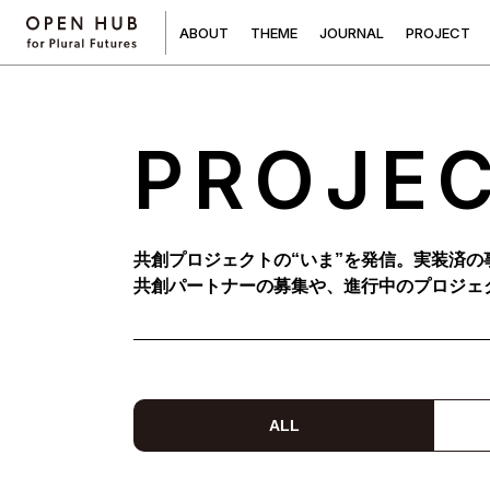
A
B
O
U
T
T
H
E
M
E
J
O
U
R
N
A
L
P
R
O
J
E
C
T
PROJE
共創プロジェクトの“いま”を発信。実装済の
共創パートナーの募集や、進行中のプロジェ
ALL