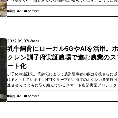
67.1歳から67.9歳とさらなる高齢化が進んでいます。こうした
担い手不足と高齢化を背景に、北海道のホクレン農業協同組合連
は、NTTグループを含む7組織の産学官連携で、スマート農業実証
#事例
#AI
#Foodtech
ジェクトを進めています。農業が直面する課題をデジタルでどの
に解決し、どのような農業をつくりあげていこうと考えているの
実証実験が行われているホクレン訓子府実証農場にて、ホクレン
協同組合連合会とNTTコミュニケーションズの2社に話を聞きまし
2022.09.07(Wed)
乳牛飼育にローカル5GやAIを活用。
クレン訓子府実証農場で進む農業のス
ート化
少子化や過疎化、高齢化によって農業従事者の数は今後さらに減
けるとされています。NTTグループが北海道のホクレン農業協同
連合会らとともに取り組んでいるスマート農業実証プロジェク
は、ICTの活用によって農作業の効率化や省人化を進めています。
実験が行われているホクレン訓子府実証農場にて、ホクレン農業
#事例
#AI
#Foodtech
組合連合会とNTTコミュニケーションズの2社に話を聞きました。