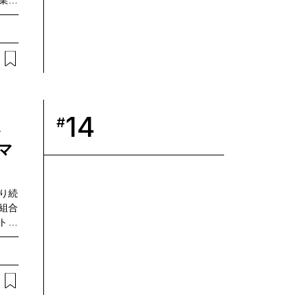
農業の
合会
プロ
よう
か。
農業
た。
14
#
ホ
マ
り続
組合
トで
実証
協同