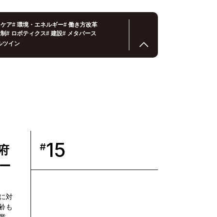
スケア
#
環境・エネルギー
#
働き方改革
規制
#
ロボティクス
#
建設
#
メタバース
ルツイン
15
#
府
ー
に対
齢も