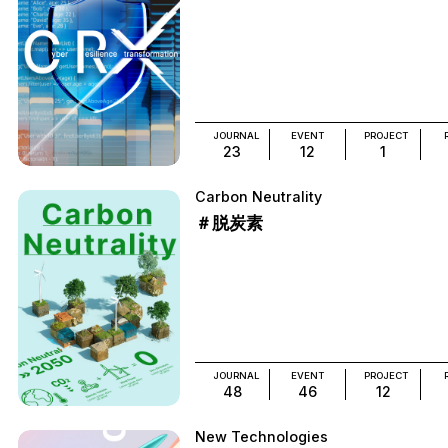
JOURNAL
EVENT
PROJECT
23
12
1
Carbon Neutrality
＃脱炭素
JOURNAL
EVENT
PROJECT
48
46
12
New Technologies