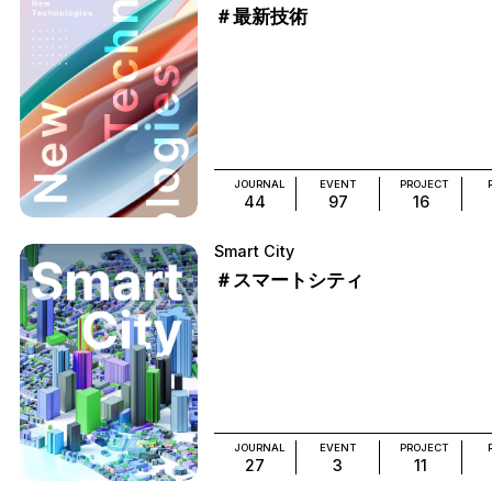
＃最新技術
JOURNAL
EVENT
PROJECT
44
97
16
Smart City
＃スマートシティ
JOURNAL
EVENT
PROJECT
27
3
11