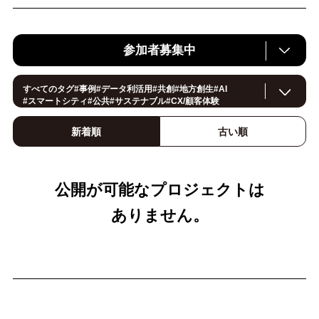
参加者募集中
すべてのタグ
#
事例
#
データ利活用
#
共創
#
地方創生
#
AI
#
スマートシティ
#
公共
#
サステナブル
#
CX/顧客体験
#
ヘルスケア
#環境・エネルギー
#
働き方改革
#
イノベーション
#
IoT
#
Smart World
#
スマートファクトリー
新着順
古い順
#
製造
#
スマートライフ
#
小売・流通
#
法規制
#
ロボティクス
#
建設
#
メタバース
#
5G
#
セキュリティ
#
OPEN HUB
#
教育
#
サプライチェーン
#
金融
#
モビリティ
#
Foodtech
#
デジタルツイン
公開が可能なプロジェクトは
ありません。