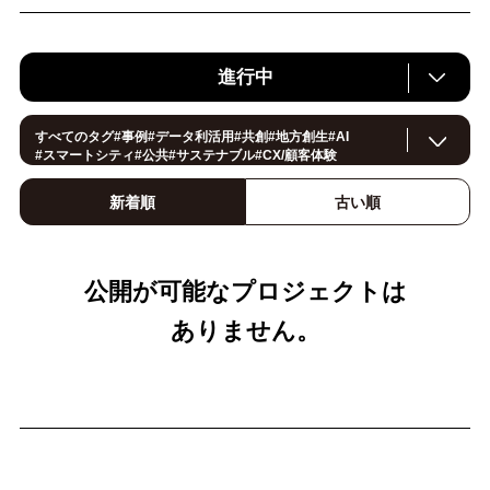
進行中
すべてのタグ
#
事例
#
データ利活用
#
共創
#
地方創生
#
AI
#
スマートシティ
#
公共
#
サステナブル
#
CX/顧客体験
#
ヘルスケア
#
環境・エネルギー
#
働き方改革
#
イノベーション
#
IoT
#
Smart World
#
スマートファクトリー
新着順
古い順
#
製造
#
スマートライフ
#
小売・流通
#
法規制
#
ロボティクス
#
建設
#
メタバース
#
5G
#セキュリティ
#
OPEN HUB
#
教育
#
サプライチェーン
#
金融
#
モビリティ
#
Foodtech
#
デジタルツイン
公開が可能なプロジェクトは
ありません。