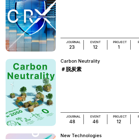
JOURNAL
EVENT
PROJECT
23
12
1
Carbon Neutrality
＃脱炭素
JOURNAL
EVENT
PROJECT
48
46
12
New Technologies