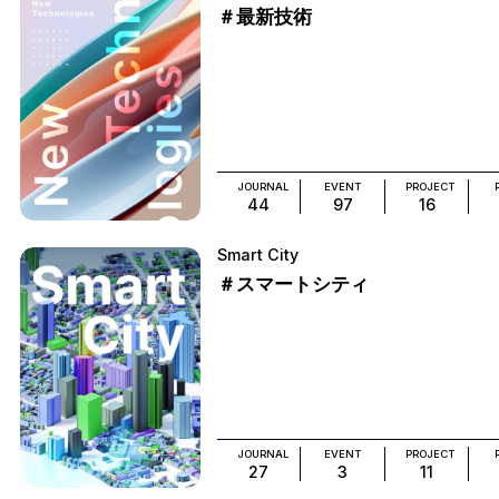
＃最新技術
JOURNAL
EVENT
PROJECT
44
97
16
Smart City
＃スマートシティ
JOURNAL
EVENT
PROJECT
27
3
11