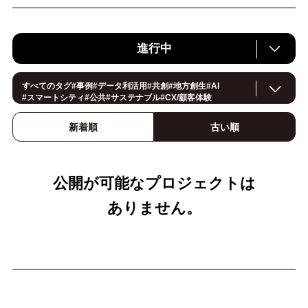
進行中
すべてのタグ
#
事例
#
データ利活用
#
共創
#
地方創生
#
AI
#
スマートシティ
#
公共
#
サステナブル
#
CX/顧客体験
#
ヘルスケア
#
環境・エネルギー
#
働き方改革
#
イノベーション
#
IoT
#
Smart World
#
スマートファクトリー
新着順
古い順
#
製造
#
スマートライフ
#
小売・流通
#
法規制
#
ロボティクス
#
建設
#
メタバース
#
5G
#セキュリティ
#
OPEN HUB
#
教育
#
サプライチェーン
#
金融
#
モビリティ
#
Foodtech
#
デジタルツイン
公開が可能なプロジェクトは
ありません。