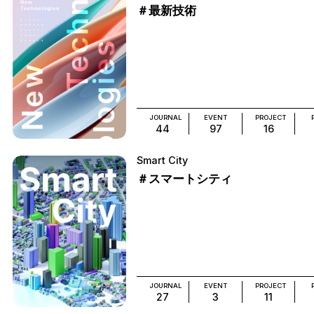
＃最新技術
JOURNAL
EVENT
PROJECT
44
97
16
Smart City
＃スマートシティ
JOURNAL
EVENT
PROJECT
27
3
11