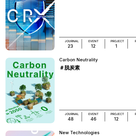
JOURNAL
EVENT
PROJECT
23
12
1
Carbon Neutrality
＃脱炭素
JOURNAL
EVENT
PROJECT
48
46
12
New Technologies