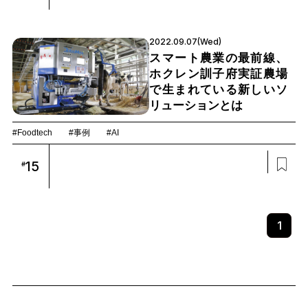
2022.09.07(Wed)
スマート農業の最前線、
ホクレン訓子府実証農場
で生まれている新しいソ
リューションとは
#Foodtech
#事例
#AI
15
#
1