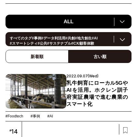
ALL
すべてのタグ
#
事例
#
データ利活用
#
共創
#
地方創生
#
AI
#
スマートシティ
#
公共
#
サステナブル
#
CX/顧客体験
#
ヘルスケア
#
環境・エネルギー
#
働き方改革
#
イノベーション
#
IoT
#
Smart World
#
スマートファクトリー
新着順
古い順
#
製造
#
スマートライフ
#
小売・流通
#
法規制
#
ロボティクス
#
建設
#
メタバース
#
5G
#
セキュリティ
#
OPEN HUB
#
教育
#
サプライチェーン
#
金融
#
モビリティ
#Foodtech
2022.09.07(Wed)
#
デジタルツイン
乳牛飼育にローカル5Gや
AIを活用。ホクレン訓子
府実証農場で進む農業の
スマート化
#Foodtech
#事例
#AI
14
#