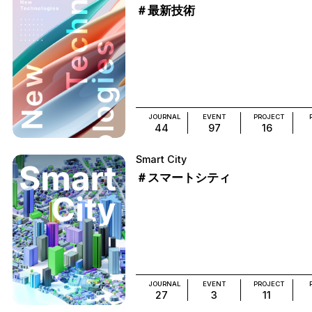
＃最新技術
JOURNAL
EVENT
PROJECT
44
97
16
Smart City
＃スマートシティ
JOURNAL
EVENT
PROJECT
27
3
11