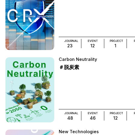
JOURNAL
EVENT
PROJECT
23
12
1
Carbon Neutrality
＃脱炭素
JOURNAL
EVENT
PROJECT
48
46
12
New Technologies