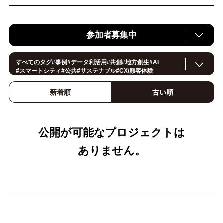
参加者募集中
すべてのタグ
#
事例
#
データ利活用
#
共創
#
地方創生
#
AI
#
スマートシティ
#
公共
#
サステナブル
#
CX/顧客体験
#
ヘルスケア
#
環境・エネルギー
#
働き方改革
#
イノベーション
#
IoT
#
Smart World
#
スマートファクトリー
新着順
古い順
#
製造
#
スマートライフ
#
小売・流通
#
法規制
#
ロボティクス
#
建設
#
メタバース
#
5G
#
セキュリティ
#
OPEN HUB
#
教育
#
サプライチェーン
#
金融
#
モビリティ
#Foodtech
#
デジタルツイン
公開が可能なプロジェクトは
ありません。