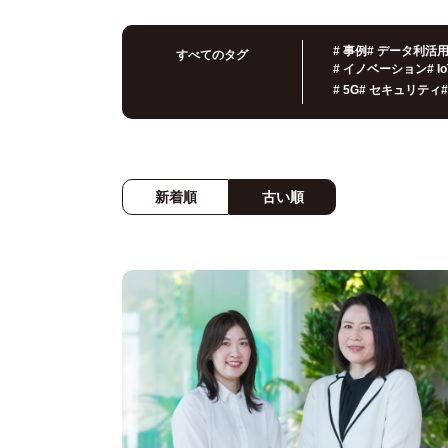
#
事例
#
データ利活
すべてのタグ
#
イノベーション
#
I
#
5G
#
セキュリティ
#
新着順
古い順