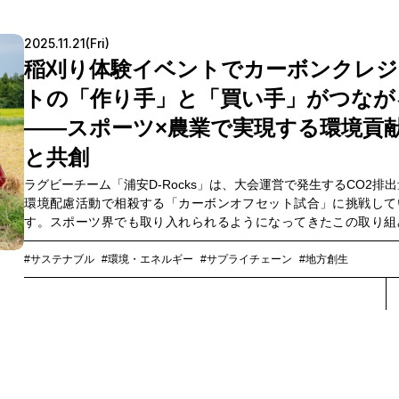
業界全体を取りまとめながら、各社が製品ごとのGHG排出量を
ド・ツー・エンドで正確に把握できる環境づくりを推進していま
今回は、実証実験の中心となったユニ・チャーム上席執行役員ES
2025.11.21(Fri)
部長 上田健次氏、プロジェクトの事務局を担当したデロイト トー
稲刈り体験イベントでカーボンクレジ
コンサルティング（以下、デロイト）執行役員 伊藤郁太氏、そ
トの「作り手」と「買い手」がつなが
NTTコミュニケーションズ（以下、NTT Com）執行役員 福田亜
3者でプロジェクトを振り返り、競合まで巻き込んだ大規模な実証
――スポーツ×農業で実現する環境貢
を成功に導いた秘訣、コア技術を担った分散型データ連携基盤「
タスペース」の革新性、そしてこれからの企業・社会が進むべきG
と共創
理想像を語り合いました。
ラグビーチーム「浦安D-Rocks」は、大会運営で発生するCO2排
環境配慮活動で相殺する「カーボンオフセット試合」に挑戦して
す。スポーツ界でも取り入れられるようになってきたこの取り組
支えるのが、遠く離れた新潟県上越市の水田から生まれるカーボ
レジットです。地元の農業法人「株式会社蛍の里（以下、蛍の里
#サステナブル
#環境・エネルギー
#サプライチェーン
#地方創生
が、ヤンマーマルシェ株式会社（以下、ヤンマーマルシェ）のサ
トを受けながら、米栽培における「中干し」の期間を延長させる
で、水田から発生するメタンガスの排出量を抑制。それにより創
れたカーボンクレジットを浦安D-Rocksが購入・活用し、大会運
うCO2排出量をオフセットします。NTTドコモビジネス株式会社
下、NTTドコモビジネス）は、事業化を主導しています。9月の
日、浦安D-Rocksの選手たちが蛍の里を訪れ、稲刈り体験に参加