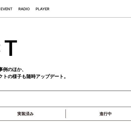
E
V
E
N
T
R
A
D
I
O
P
L
A
Y
E
R
CT
事例のほか、
クトの様子も随時アップデート。
実装済み
進行中