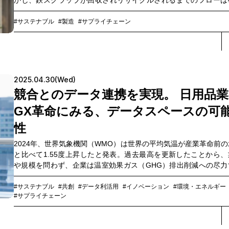
かし、鉄スクラップが回収されリサイクルされるまでのフローは
されているものの、多くの場合は市場原理でフローが決定し、市
参加者も非常に多いため、可視化が難しく、トレースが出来ない
#サステナブル
#製造
#サプライチェーン
にあります。また、鉄スクラップは建築物の解体や鉄鋼製品の加
程で生じるものであるため、事前に数量や発生のスケジュールを
する事が難しく、流動的な輸送形態とそれに合わせた経験則に基
ての対応が通例となっています。こうした課題を解決すべく、202
春から鉄スクラップ取扱量において業界トップのエムエム建材
2025.04.30(Wed)
下、MMK）とNTTコミュニケーションズ（以下、NTT Com）に
競合とのデータ連携を実現。 日用品業
ロジェクトが始まりました。「資源回収における物流効率化」と
属スクラップをリサイクルする上でのトレーサビリティ」をDXで
GX革命にみる、データスペースの可
することで、サーキュラーシステムを構築することを目指して
性
す。プロジェクトを担当するMMKの浅野萌氏と、NTT Comの三
に、共創の経緯と目指す未来を伺いました。
2024年、世界気象機関（WMO）は世界の平均気温が産業革命前の
と比べて1.55度上昇したと発表。過去最高を更新したことから、
や規模を問わず、企業は温室効果ガス（GHG）排出削減への尽力
ことをよりいっそう求められています。この流れを見越し、画期
取り組みを始めているのがユニ・チャームです。同社は同業の日
#サステナブル
#共創
#データ利活用
#イノベーション
#環境・エネルギー
#サプライチェーン
メーカー、さらに資材メーカーなどサプライチェーン全体にまで
かけ、GHG排出量の正確な算定に不可欠な実測値である「一次
タ」の共有を秘匿性が保たれた仕組みで行う実証実験を実施。日