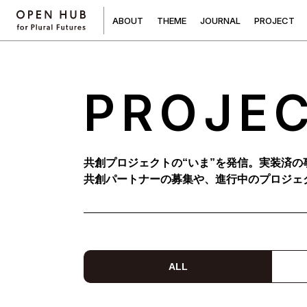
A
B
O
U
T
T
H
E
M
E
J
O
U
R
N
A
L
P
R
O
J
E
C
T
PROJE
共創プロジェクトの“いま”を発信。実装済の
共創パートナーの募集や、進行中のプロジェ
ALL