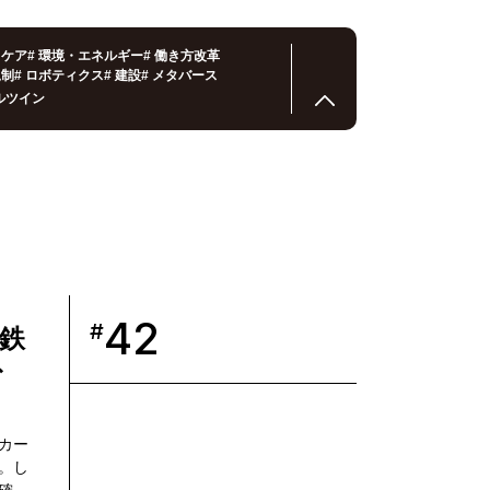
スケア
#
環境・エネルギー
#
働き方改革
規制
#
ロボティクス
#
建設
#
メタバース
ルツイン
42
#
鉄
む
ト
カー
。し