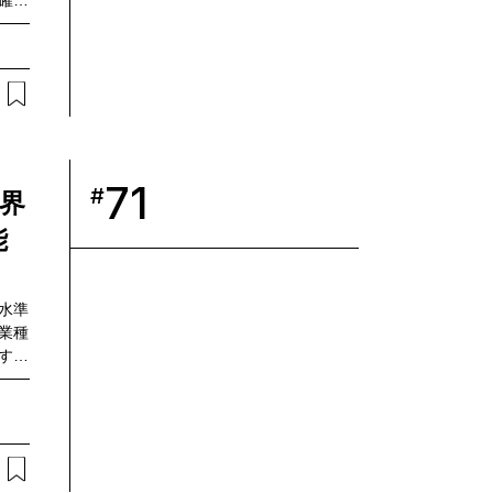
確立
場の
現状
工過
把握
づい
2年
（以
よるプ
71
#
界
「金
実現
能
いま
浦章絵
水準
業種
する
的な
用品
声を
デー
用品