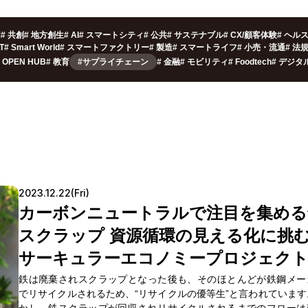
用
#
共創
#
地方創生
#
AI
#
スマートシティ
#
公共
#
サステナブル
#
CX/顧客体験
#
ヘル
oT
#
Smart World
#
スマートファクトリー
#
製造
#
スマートライフ
#
小売・流通
#
法
OPEN HUB
#
教育
#サプライチェーン
#
金融
#
モビリティ
#
Foodtech
#
デジタ
2023.12.22(Fri)
カーボンニュートラルで注目を集める
スクラップ 資源循環の見える化に挑
サーキュラーエコノミープロジェク
鉄は廃棄されスクラップとなった後も、そのほとんどが鉄鋼メー
でリサイクルされるため、“リサイクルの優等生”と言われています