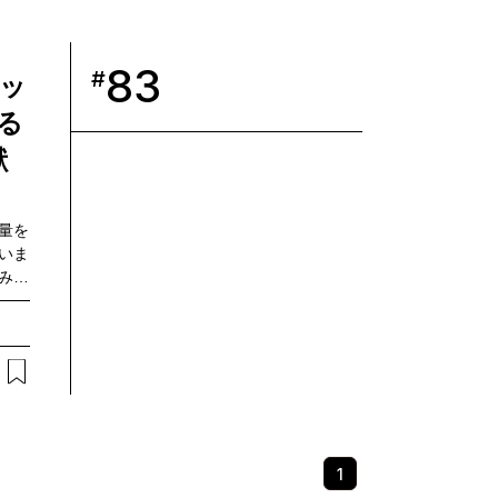
エン
す。
G本
83
マツ
#
ッ
して
る
希子の
実験
献
デー
Xの
出量を
いま
みを
ンク
）」
ポー
こと
出さ
営に伴
（以
ある
1
しまし