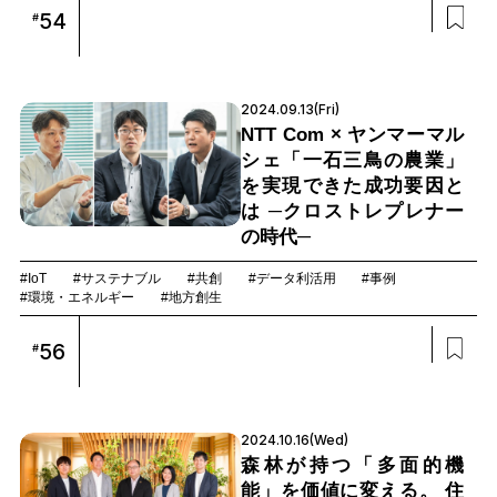
54
#
2024.09.13(Fri)
NTT Com × ヤンマーマル
シェ「一石三鳥の農業」
を実現できた成功要因と
は ─クロストレプレナー
の時代─
#IoT
#サステナブル
#共創
#データ利活用
#事例
#環境・エネルギー
#地方創生
56
#
2024.10.16(Wed)
森林が持つ「多面的機
能」を価値に変える。 住