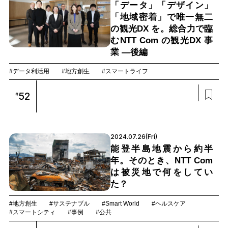
「データ」「デザイン」
「地域密着」で唯一無二
の観光DX を。総合力で臨
むNTT Com の観光DX 事
業 —後編
#データ利活用
#地方創生
#スマートライフ
52
#
2024.07.26(Fri)
能登半島地震から約半
年。そのとき、NTT Com
は被災地で何をしてい
た？
#地方創生
#サステナブル
#Smart World
#ヘルスケア
#スマートシティ
#事例
#公共