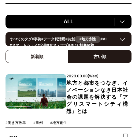
ALL
すべてのタグ
#
事例
#
データ利活用
#
共創
#地方創生
#
AI
#
スマートシティ
#
公共
#
サステナブル
#
CX/顧客体験
#
ヘルスケア
#
環境・エネルギー
#
働き方改革
#
イノベーション
#
IoT
#
Smart World
#
スマートファクトリー
新着順
古い順
#
製造
#
スマートライフ
#
小売・流通
#
法規制
#
ロボティクス
#
建設
#
メタバース
#
5G
#
セキュリティ
#
OPEN HUB
#
教育
#
サプライチェーン
#
金融
#
モビリティ
#
Foodtech
2023.03.08(Wed)
#
デジタルツイン
地方と都市をつなぎ、イ
ノベーションなき日本社
会の課題を解決する「ア
グリスマートシティ構
想」とは
#働き方改革
#事例
#地方創生
#