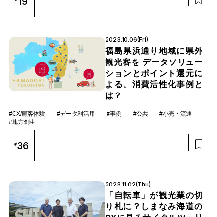
19
2023.10.06(Fri)
福島県浜通り地域に県外
観光客を データソリュー
ションとポイント還元に
よる、消費活性化事例と
は？
#CX/顧客体験
#データ利活用
#事例
#公共
#小売・流通
#地方創生
36
#
2023.11.02(Thu)
「自転車」が観光業の切
り札に？しまなみ海道の