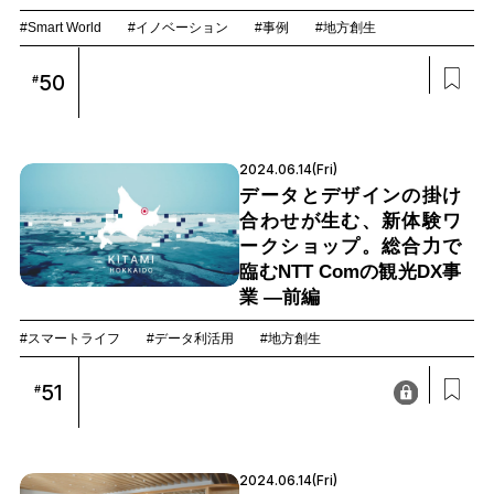
#Smart World
#イノベーション
#事例
#地方創生
50
#
2024.06.14(Fri)
データとデザインの掛け
合わせが生む、新体験ワ
ークショップ。総合力で
臨むNTT Comの観光DX事
業 —前編
#スマートライフ
#データ利活用
#地方創生
51
#
2024.06.14(Fri)