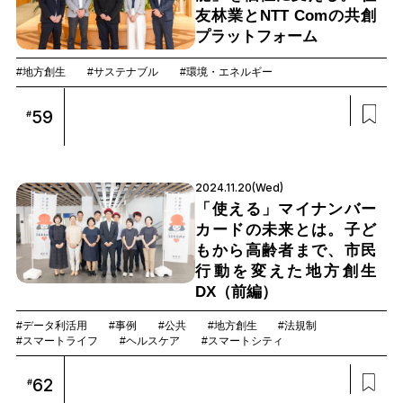
友林業とNTT Comの共創
プラットフォーム
#地方創生
#サステナブル
#環境・エネルギー
59
#
2024.11.20(Wed)
「使える」マイナンバー
カードの未来とは。子ど
もから高齢者まで、市民
行動を変えた地方創生
DX（前編）
#データ利活用
#事例
#公共
#地方創生
#法規制
#スマートライフ
#ヘルスケア
#スマートシティ
62
#