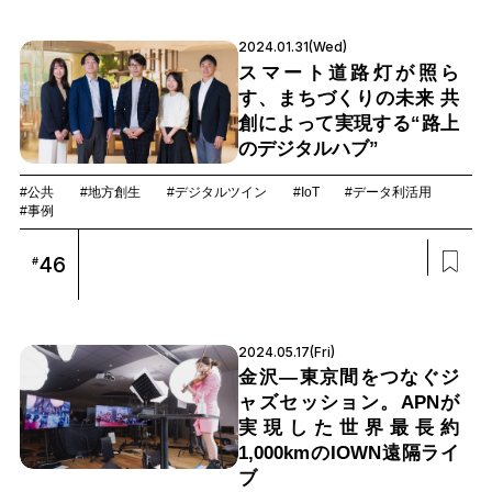
2024.01.31(Wed)
スマート道路灯が照ら
す、まちづくりの未来 共
創によって実現する“路上
のデジタルハブ”
#公共
#地方創生
#デジタルツイン
#IoT
#データ利活用
#事例
46
#
2024.05.17(Fri)
金沢―東京間をつなぐジ
ャズセッション。APNが
実現した世界最長約
1,000kmのIOWN遠隔ライ
ブ