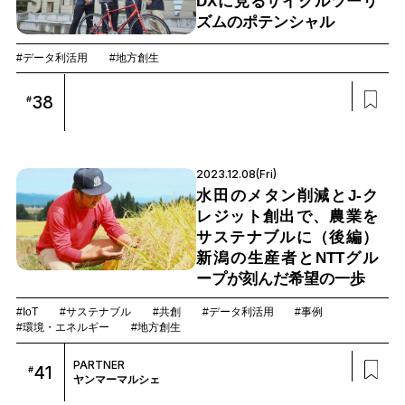
DXに見るサイクルツーリ
ズムのポテンシャル
#データ利活用
#地方創生
38
#
2023.12.08(Fri)
水田のメタン削減とJ-ク
レジット創出で、農業を
サステナブルに（後編）
新潟の生産者とNTTグル
ープが刻んだ希望の一歩
#IoT
#サステナブル
#共創
#データ利活用
#事例
#環境・エネルギー
#地方創生
PARTNER
41
#
ヤンマーマルシェ