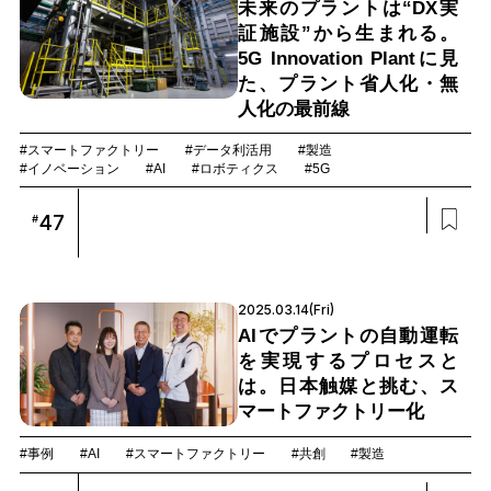
未来のプラントは“DX実
証施設”から生まれる。
5G Innovation Plantに見
た、プラント省人化・無
人化の最前線
#スマートファクトリー
#データ利活用
#製造
#イノベーション
#AI
#ロボティクス
#5G
47
#
2025.03.14(Fri)
AIでプラントの自動運転
を実現するプロセスと
は。日本触媒と挑む、ス
マートファクトリー化
#事例
#AI
#スマートファクトリー
#共創
#製造