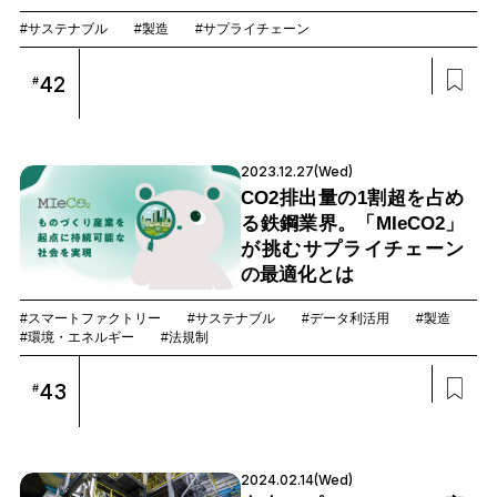
#サステナブル
#製造
#サプライチェーン
42
#
2023.12.27(Wed)
CO2排出量の1割超を占め
る鉄鋼業界。「MIeCO2」
が挑むサプライチェーン
の最適化とは
#スマートファクトリー
#サステナブル
#データ利活用
#製造
#環境・エネルギー
#法規制
43
#
2024.02.14(Wed)