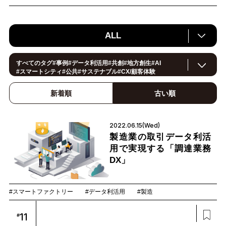
ALL
すべてのタグ
#
事例
#
データ利活用
#
共創
#
地方創生
#
AI
#
スマートシティ
#
公共
#
サステナブル
#
CX/顧客体験
#
ヘルスケア
#
環境・エネルギー
#
働き方改革
#
イノベーション
#
IoT
#
Smart World
#
スマートファクトリー
新着順
古い順
#製造
#
スマートライフ
#
小売・流通
#
法規制
#
ロボティクス
#
建設
#
メタバース
#
5G
#
セキュリティ
#
OPEN HUB
#
教育
#
サプライチェーン
#
金融
#
モビリティ
2022.06.15(Wed)
#
Foodtech
#
デジタルツイン
製造業の取引データ利活
用で実現する「調達業務
DX」
#スマートファクトリー
#データ利活用
#製造
11
#