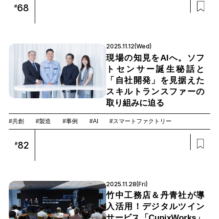
68
#
2025.11.12(Wed)
現場の知見をAIへ。ソフ
トセンサー誕生秘話と
「自社開発」を見据えた
スキルトランスファーの
取り組みに迫る
#共創
#製造
#事例
#AI
#スマートファクトリー
82
#
2025.11.28(Fri)
竹中工務店＆丹青社が導
入活用！デジタルツイン
サービス「CupixWorks」