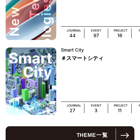
JOURNAL
EVENT
PROJECT
44
97
16
Smart City
＃スマートシティ
JOURNAL
EVENT
PROJECT
27
3
11
THEME
一覧