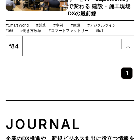
で変わる 建設・施工現場
DXの最前線
#Smart World
#製造
#事例
#建設
#デジタルツイン
#5G
#働き方改革
#スマートファクトリー
#IoT
84
#
1
JOURNAL
企業のDX推進や、新規ビジネス創出に役立つ情報を