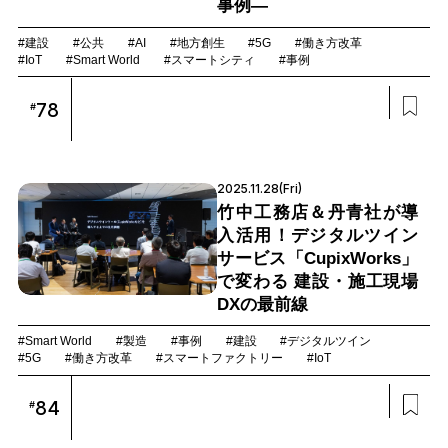
事例―
#建設
#公共
#AI
#地方創生
#5G
#働き方改革
#IoT
#Smart World
#スマートシティ
#事例
78
#
2025.11.28(Fri)
竹中工務店＆丹青社が導
入活用！デジタルツイン
サービス「CupixWorks」
で変わる 建設・施工現場
DXの最前線
#Smart World
#製造
#事例
#建設
#デジタルツイン
#5G
#働き方改革
#スマートファクトリー
#IoT
84
#