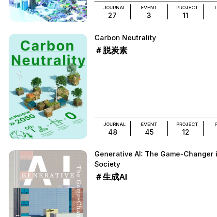
JOURNAL
EVENT
PROJECT
27
3
11
Carbon Neutrality
＃脱炭素
JOURNAL
EVENT
PROJECT
48
45
12
Generative AI: The Game-Changer 
Society
＃生成AI