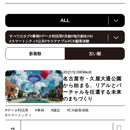
ALL
すべてのタグ
#
事例
#
データ利活用
#
共創
#
地方創生
#
AI
#
スマートシティ
#
公共
#
サステナブル
#
CX/顧客体験
#
ヘルスケア
#
環境・エネルギー
#
働き方改革
#
イノベーション
#
IoT
#
Smart World
#
スマートファクトリー
新着順
古い順
#
製造
#
スマートライフ
#
小売・流通
#
法規制
#
ロボティクス
#建設
#
メタバース
#
5G
#
セキュリティ
#
OPEN HUB
#
教育
#
サプライチェーン
#
金融
#
モビリティ
#
Foodtech
2021.12.08(Wed)
#
デジタルツイン
名古屋市・久屋大通公園
から始まる、リアルとバ
ーチャルを往還する未来
のまちづくり
#データ利活用
#事例
#建設
#CX/顧客体験
#スマートシティ
1
#