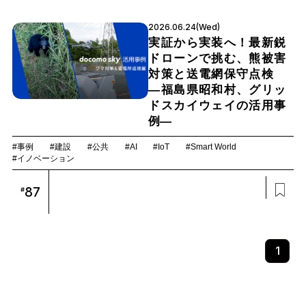
2026.06.24(Wed)
実証から実装へ！最新鋭
ドローンで挑む、熊被害
対策と送電網保守点検
―福島県昭和村、グリッ
ドスカイウェイの活用事
例―
#事例
#建設
#公共
#AI
#IoT
#Smart World
#イノベーション
87
#
1