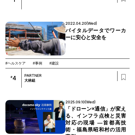
2022.04.20(Wed)
バイタルデータでワーカ
ーに安心と安全を
#ヘルスケア
#事例
#建設
PARTNER
4
#
大林組
2025.09.10(Wed)
「ドローン×通信」が変え
る、インフラ点検と災害
対応の現場 ―首都高技
術・福島県昭和村の活用