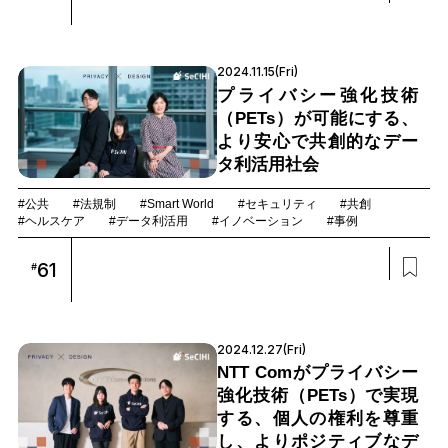
2024.11.15(Fri)
プライバシー強化技術
（PETs）が可能にする、
より安心で共創的なデー
タ利活用社会
#公共
#法規制
#Smart World
#セキュリティ
#共創
#ヘルスケア
#データ利活用
#イノベーション
#事例
61
#
2024.12.27(Fri)
NTT Comがプライバシー
強化技術（PETs）で実現
する、個人の権利を尊重
し、よりポジティブなデ