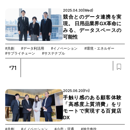
2025.04.30(Wed)
競合とのデータ連携を実
現。 日用品業界GX革命に
みる、データスペースの
可能性
#共創
#データ利活用
#イノベーション
#環境・エネルギー
#サプライチェーン
#サステナブル
71
#
2025.06.20(Fri)
手触り感のある顧客体験
「高感度上質消費」をリ
モートで実現する百貨店
DX
#共創
#イノベーション
#小売・流通
#地方創生