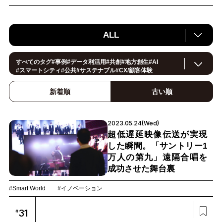
ALL
すべてのタグ
#
事例
#
データ利活用
#
共創
#
地方創生
#
AI
#
スマートシティ
#
公共
#
サステナブル
#
CX/顧客体験
#
ヘルスケア
#
環境・エネルギー
#
働き方改革
#イノベーション
#
IoT
#
Smart World
新着順
古い順
#
スマートファクトリー
#
製造
#
スマートライフ
#
小売・流通
#
法規制
#
ロボティクス
#
建設
#
メタバース
#
5G
#
セキュリティ
#
OPEN HUB
#
教育
#
サプライチェーン
#
金融
#
モビリティ
2023.05.24(Wed)
#
Foodtech
#
デジタルツイン
超低遅延映像伝送が実現
した瞬間。「サントリー1
万人の第九」遠隔合唱を
成功させた舞台裏
#Smart World
#イノベーション
31
#