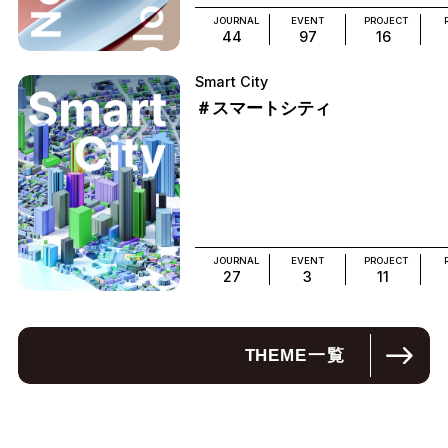
JOURNAL
EVENT
PROJECT
44
97
16
Smart City
＃スマートシティ
JOURNAL
EVENT
PROJECT
27
3
11
THEME
一覧