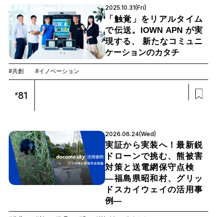
2025.10.31(Fri)
「触覚」をリアルタイム
で伝送。IOWN APN が実
現する、 新たなコミュニ
ケーションのカタチ
#共創
#イノベーション
81
#
2026.06.24(Wed)
実証から実装へ！最新鋭
ドローンで挑む、熊被害
対策と送電網保守点検
―福島県昭和村、グリッ
ドスカイウェイの活用事
例―