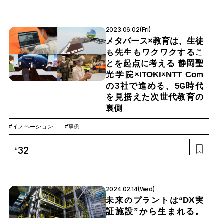
2023.06.02(Fri)
メタバース×教育は、生徒
も先生もワクワクするこ
とを起点に考える 静岡聖
光学院×ITOKI×NTT Com
の3社で進める、5G時代
を見据えた次世代教育の
裏側
#イノベーション
#事例
32
#
2024.02.14(Wed)
未来のプラントは“DX実
証施設”から生まれる。