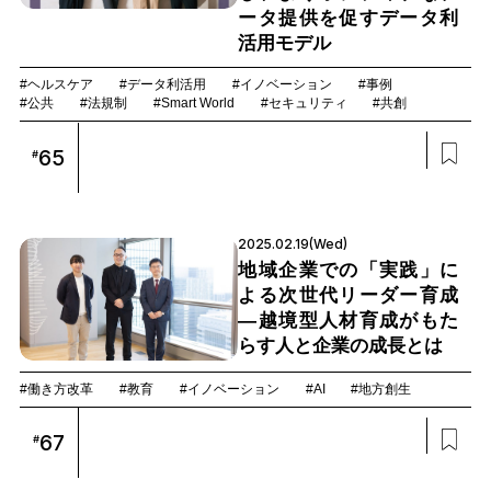
ータ提供を促すデータ利
活用モデル
#ヘルスケア
#データ利活用
#イノベーション
#事例
#公共
#法規制
#Smart World
#セキュリティ
#共創
65
#
2025.02.19(Wed)
地域企業での「実践」に
よる次世代リーダー育成
―越境型人材育成がもた
らす人と企業の成長とは
#働き方改革
#教育
#イノベーション
#AI
#地方創生
67
#