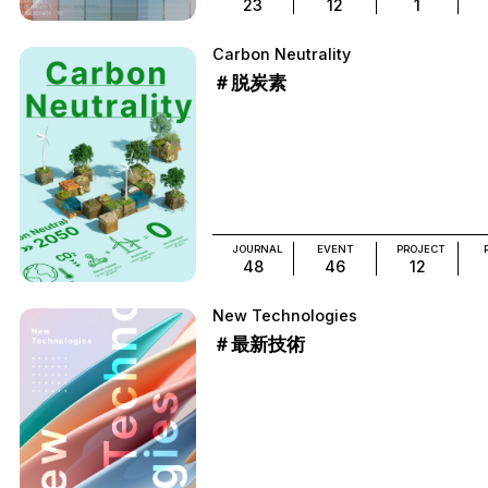
23
12
1
Carbon Neutrality
＃脱炭素
JOURNAL
EVENT
PROJECT
48
46
12
New Technologies
＃最新技術