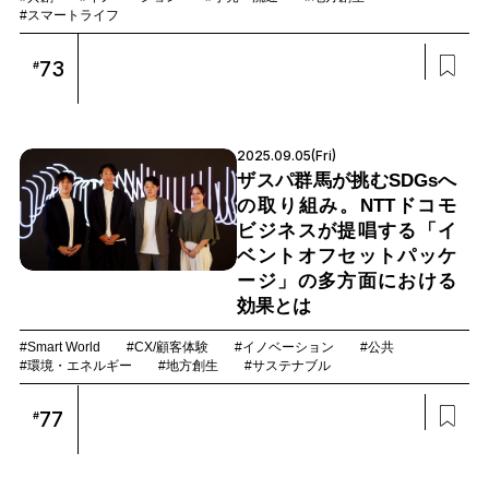
#スマートライフ
73
#
2025.09.05(Fri)
ザスパ群馬が挑むSDGsへ
の取り組み。NTTドコモ
ビジネスが提唱する「イ
ベントオフセットパッケ
ージ」の多方面における
効果とは
#Smart World
#CX/顧客体験
#イノベーション
#公共
#環境・エネルギー
#地方創生
#サステナブル
77
#