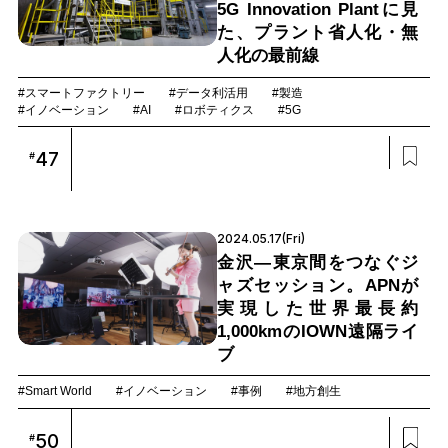
5G Innovation Plantに見
た、プラント省人化・無
人化の最前線
#スマートファクトリー
#データ利活用
#製造
#イノベーション
#AI
#ロボティクス
#5G
47
#
2024.05.17(Fri)
金沢―東京間をつなぐジ
ャズセッション。APNが
実現した世界最長約
1,000kmのIOWN遠隔ライ
ブ
#Smart World
#イノベーション
#事例
#地方創生
50
#