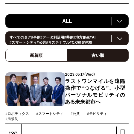
ALL
すべてのタグ
#
事例
#
データ利活用
#
共創
#
地方創生
#
AI
#
スマートシティ
#
公共
#
サステナブル
#
CX/顧客体験
#
ヘルスケア
#
環境・エネルギー
#
働き方改革
#
イノベーション
#
IoT
#
Smart World
#
スマートファクトリー
新着順
古い順
#
製造
#
スマートライフ
#
小売・流通
#
法規制
#
ロボティクス
#
建設
#
メタバース
#
5G
#
セキュリティ
#
OPEN HUB
#
教育
#
サプライチェーン
#
金融
#モビリティ
#
Foodtech
2023.05.17(Wed)
#
デジタルツイン
ラストワンマイルを遠隔
操作で“つなげる”。小型
パーソナルモビリティの
ある未来都市へ
#ロボティクス
#スマートシティ
#公共
#モビリティ
#法規制
30
#