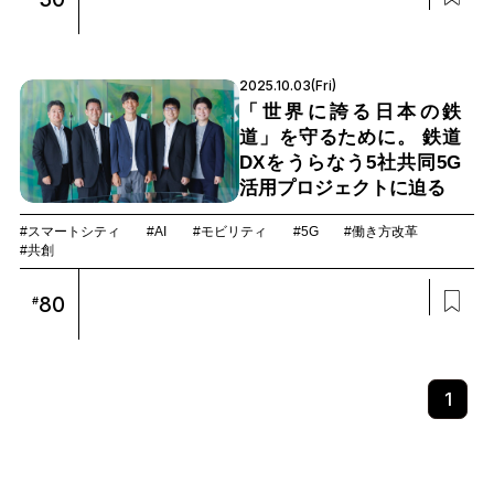
2025.10.03(Fri)
「世界に誇る日本の鉄
道」を守るために。 鉄道
DXをうらなう5社共同5G
活用プロジェクトに迫る
#スマートシティ
#AI
#モビリティ
#5G
#働き方改革
#共創
80
#
1