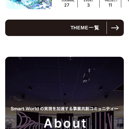
JOURNAL
EVENT
PROJECT
27
3
11
THEME
一覧