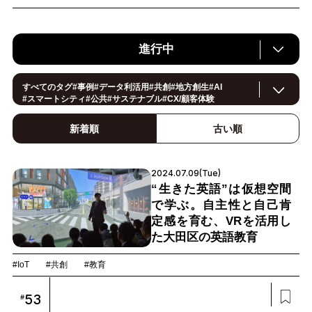
進行中
すべてのタグ
#
事例
#
データ利活用
#
共創
#
地方創生
#
AI
#
スマートシティ
#
公共
#
サステナブル
#
CX/顧客体験
#
ヘルスケア
#
環境・エネルギー
#
働き方改革
#
イノベーション
#IoT
#
Smart World
新着順
古い順
#
スマートファクトリー
#
製造
#
スマートライフ
#
小売・流通
#
法規制
#
ロボティクス
#
建設
#
メタバース
#
5G
#
セキュリティ
#
OPEN HUB
#
教育
#
サプライチェーン
#
金融
#
モビリティ
2024.07.09(Tue)
#
Foodtech
#
デジタルツイン
“生きた英語”は仮想空間
で学ぶ。自主性と自己肯
定感を育む、VRを活用し
た大田区の英語教育
#IoT
#共創
#教育
53
#