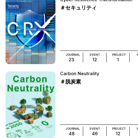
＃セキュリティ
JOURNAL
EVENT
PROJECT
23
12
1
Carbon Neutrality
＃脱炭素
JOURNAL
EVENT
PROJECT
48
46
12