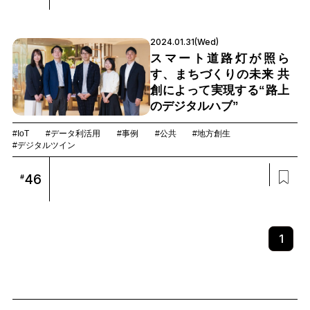
2024.01.31(Wed)
スマート道路灯が照ら
す、まちづくりの未来 共
創によって実現する“路上
のデジタルハブ”
#IoT
#データ利活用
#事例
#公共
#地方創生
#デジタルツイン
46
#
1