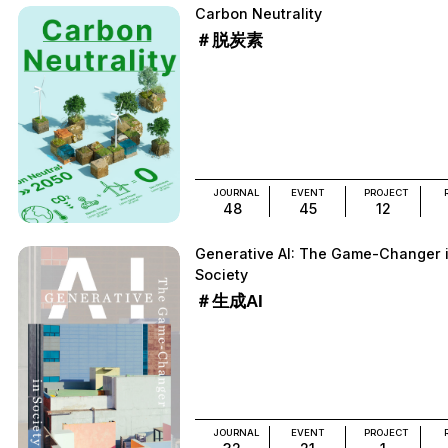
Carbon Neutrality
＃脱炭素
JOURNAL
EVENT
PROJECT
48
45
12
Generative AI: The Game-Changer 
Society
＃生成AI
JOURNAL
EVENT
PROJECT