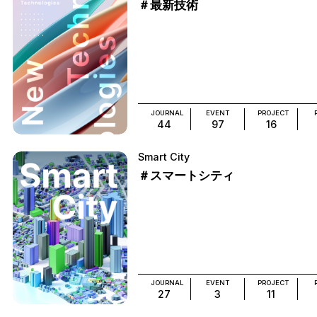
＃最新技術
JOURNAL
EVENT
PROJECT
44
97
16
Smart City
＃スマートシティ
JOURNAL
EVENT
PROJECT
27
3
11