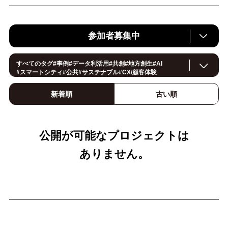
参加者募集中
すべてのタグ
#
事例
#
データ利活用
#
共創
#
地方創生
#
AI
#
スマートシティ
#
公共
#
サステナブル
#
CX/顧客体験
#
ヘルスケア
#
環境・エネルギー
#
働き方改革
#
イノベーション
#IoT
#
Smart World
新着順
古い順
#
スマートファクトリー
#
製造
#
スマートライフ
#
小売・流通
#
法規制
#
ロボティクス
#
建設
#
メタバース
#
5G
#
セキュリティ
#
OPEN HUB
#
教育
#
サプライチェーン
#
金融
#
モビリティ
#
Foodtech
#
デジタルツイン
公開が可能なプロジェクトは
ありません。