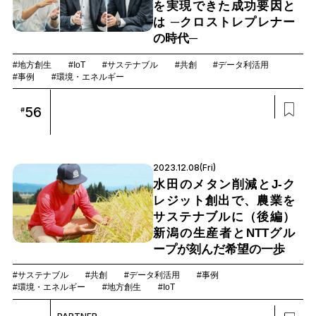
を実現できた成功要因と
は ─クロストレプレナー
の時代─
#地方創生
#IoT
#サステナブル
#共創
#データ利活用
#事例
#環境・エネルギー
56
#
2023.12.08(Fri)
水田のメタン削減とJ-ク
レジット創出で、農業を
サステナブルに（後編）
新潟の生産者とNTTグル
ープが刻んだ希望の一歩
#サステナブル
#共創
#データ利活用
#事例
#環境・エネルギー
#地方創生
#IoT