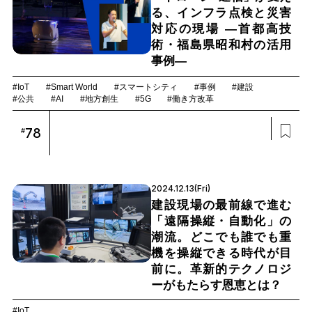
る、インフラ点検と災害
対応の現場 ―首都高技
術・福島県昭和村の活用
事例―
#IoT
#Smart World
#スマートシティ
#事例
#建設
#公共
#AI
#地方創生
#5G
#働き方改革
78
#
2024.12.13(Fri)
建設現場の最前線で進む
「遠隔操縦・自動化」の
潮流。どこでも誰でも重
機を操縦できる時代が目
前に。革新的テクノロジ
ーがもたらす恩恵とは？
#IoT