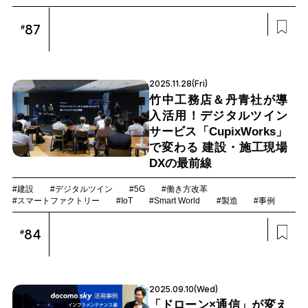
87
#
2025.11.28(Fri)
竹中工務店＆丹青社が導
入活用！デジタルツイン
サービス「CupixWorks」
で変わる 建設・施工現場
DXの最前線
#建設
#デジタルツイン
#5G
#働き方改革
#スマートファクトリー
#IoT
#Smart World
#製造
#事例
84
#
2025.09.10(Wed)
「ドローン×通信」が変え