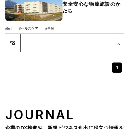
安全安心な物流施設のか
たち
#IoT
#ヘルスケア
#事例
8
#
1
JOURNAL
企業のDX推進や、新規ビジネス創出に役立つ情報を