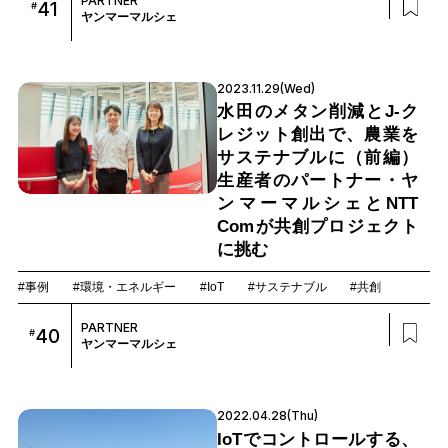
PARTNER
41
#
ヤンマーマルシェ
2023.11.29(Wed)
水田のメタン削減とJ-ク
レジット創出で、農業を
サステナブルに（前編）
生産者のパートナー・ヤ
ンマーマルシェとNTT
Comが共創プロジェクト
に挑む
#事例
#環境・エネルギー
#IoT
#サステナブル
#共創
PARTNER
40
#
ヤンマーマルシェ
2022.04.28(Thu)
IoTでコントロールする、