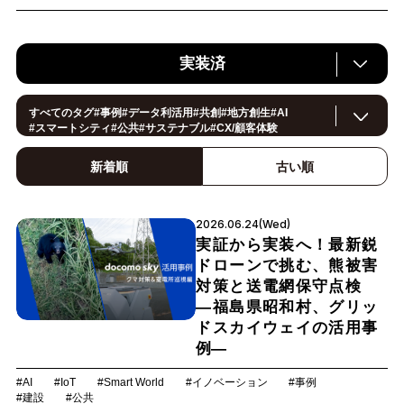
実装済
すべてのタグ
#
事例
#
データ利活用
#
共創
#
地方創生
#
AI
#
スマートシティ
#
公共
#
サステナブル
#
CX/顧客体験
#
ヘルスケア
#
環境・エネルギー
#
働き方改革
#
イノベーション
#IoT
#
Smart World
新着順
古い順
#
スマートファクトリー
#
製造
#
スマートライフ
#
小売・流通
#
法規制
#
ロボティクス
#
建設
#
メタバース
#
5G
#
セキュリティ
#
OPEN HUB
#
教育
#
サプライチェーン
#
金融
#
モビリティ
2026.06.24(Wed)
#
Foodtech
#
デジタルツイン
実証から実装へ！最新鋭
ドローンで挑む、熊被害
対策と送電網保守点検
―福島県昭和村、グリッ
ドスカイウェイの活用事
例―
#AI
#IoT
#Smart World
#イノベーション
#事例
#建設
#公共