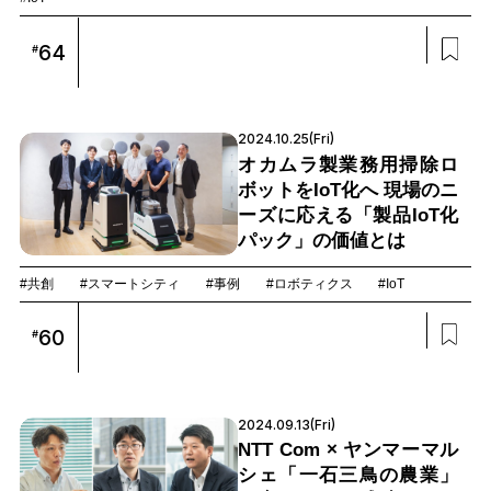
64
#
2024.10.25(Fri)
オカムラ製業務用掃除ロ
ボットをIoT化へ 現場のニ
ーズに応える「製品IoT化
パック」の価値とは
#共創
#スマートシティ
#事例
#ロボティクス
#IoT
60
#
2024.09.13(Fri)
NTT Com × ヤンマーマル
シェ「一石三鳥の農業」