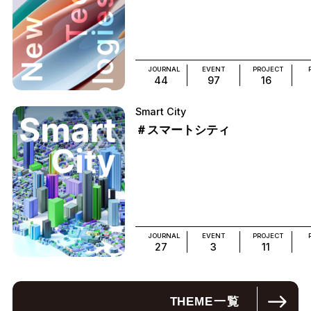
JOURNAL
EVENT
PROJECT
44
97
16
Smart City
＃スマートシティ
JOURNAL
EVENT
PROJECT
27
3
11
THEME
一覧