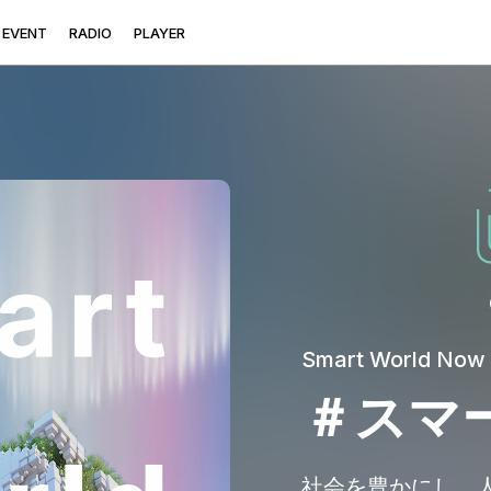
E
V
E
N
T
R
A
D
I
O
P
L
A
Y
E
R
Smart World Now
＃スマ
社会を豊かにし、