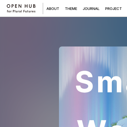
A
B
O
U
T
T
H
E
M
E
J
O
U
R
N
A
L
P
R
O
J
E
C
T