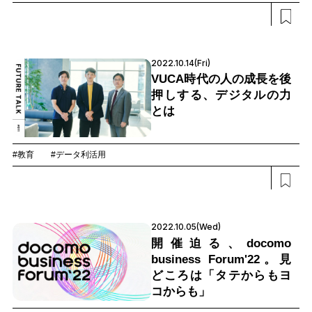
2022.10.14(Fri)
VUCA時代の人の成長を後
押しする、デジタルの力
とは
#教育
#データ利活用
2022.10.05(Wed)
開催迫る、docomo
business Forum'22。見
どころは「タテからもヨ
コからも」