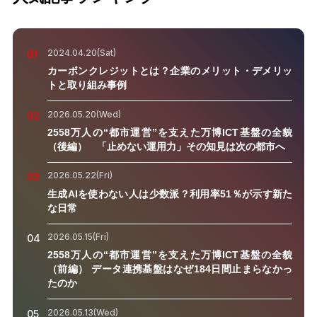
2024.04.20(Sat)
01
カーボンクレジットとは？企業のメリット・デメリッ
トと取り組み事例
2026.05.20(Wed)
02
2558万人の“都市運営”を支えた万博ICT基盤の全貌
（後編） 「止めない運用力」その知見は次の都市へ
2026.05.22(Fri)
03
生成AIを使わない人は少数派？利用率51％が示す新た
な日常
2026.05.15(Fri)
04
2558万人の“都市運営”を支えた万博ICT基盤の全貌
（前編） データ連携基盤はなぜ184日間止まらなかっ
たのか
2026.05.13(Wed)
05