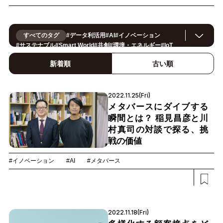
すべてのタグ
#
データ利活用
#
AI
#
イノベーション
#
サステナブル
#
Smart World
#
共創
#
環境・エネルギー
#
IoT
#
スマートシティ
#
事例
#
働き方改革
#
セキュリティ
#
CX/顧客体験
#
OPEN HUB
#
ヘルスケア
#
製造
#
ロボティクス
新着順
古い順
#
地方創生
#
公共
#
メタバース
#
スマートライフ
#
5G
#
法規制
#
スマートファクトリー
#
小売・流通
#
建設
#
金融
#
サプライチェーン
#
モビリティ
#
教育
#
Foodtech
2022.11.25(Fri)
#
デジタルツイン
#
カーボンニュートラル
メタバースにダイブする
瞬間とは？ 稲見昌彦と川
村真司の対談で探る、挑
戦の価値
#イノベーション
#AI
#メタバース
2022.11.18(Fri)