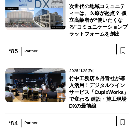
次世代の地域コミュニテ
ィーは、医療が起点？ 孤
立高齢者が“使いたくな
る”コミュニケーションプ
ラットフォームを創出
85
#
Partner
2025.11.28(Fri)
竹中工務店＆丹青社が導
入活用！デジタルツイン
サービス「CupixWorks」
で変わる 建設・施工現場
DXの最前線
84
#
Partner