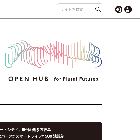
ートシティ
#
事例
#
働き方改革
タバース
#
スマートライフ
#
5G
#
法規制