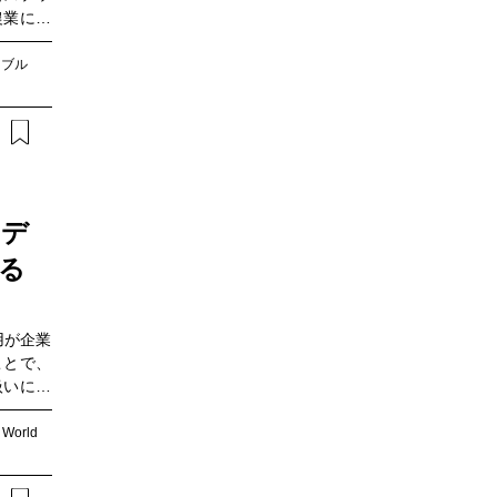
農業にお
験をくり
スにも全
ナブル
農法によ
草を取り
の課題解
市場への
式会社
会社（以
 デ
動車エン
ENの取
る
をオファ
氏、さら
井関農機
用が企業
域発ベン
ことで、
いてお伺
扱いに関
。中国も
安全法」
 World
2025
トワーク