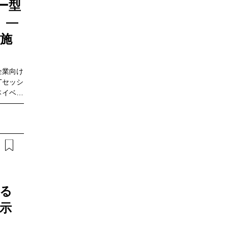
ー型
、インテ
会社（以
 ―
ネスの仕
お伝えし
施
企業向け
Tセッシ
本イベン
の付加価
おける支
の見える
製品の魅
本イベン
る
が示