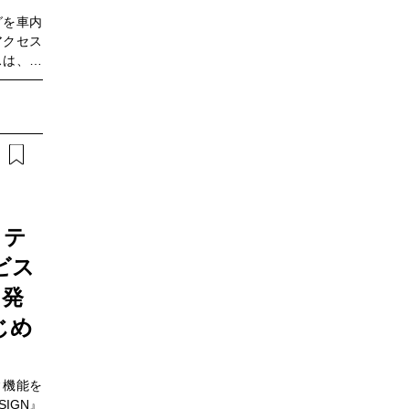
グを車内
アクセス
スは、そ
していま
スはどう
先にある
変える自
ジェリス
カー推進
の営業企
ている澁
リテ
ンメント
っていく
ビス
を発
じめ
ィ機能を
SIGN』