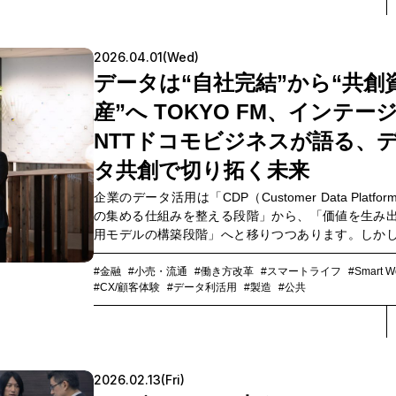
データ安全管理条例」が施行されました。個人情報
転、重要データの取り扱い、セキュリティ体制の整
企業が対応すべき項目は多岐にわたりますが、ルー
2026.04.01(Wed)
化され、企業が取るべき行動の道筋が見え始めてい
データは“自社完結”から“共創
の条例をどう読み解き、実務に対応するべきなの
て、日系企業の対応状況の現状とは。中国の企業法
産”へ TOKYO FM、インテー
する大江橋法律事務所の松本亮弁護士と、NTT通信
国）有限公司（以下、NTT Com China）でセキュリ
NTTドコモビジネスが語る、
レーションセンター（SOC）の運用など日系企業に
タ共創で切り拓く未来
キュリティ支援を行う清 明氏に話を聞きました。
企業のデータ活用は「CDP（Customer Data Platfo
の集める仕組みを整える段階」から、「価値を生み
用モデルの構築段階」へと移りつつあります。しか
データだけでは分析できない領域や見出せない価値
集めたデータを有効なビジネス活用へ結びつけるこ
#金融
#小売・流通
#働き方改革
#スマートライフ
#Smart W
#CX/顧客体験
#データ利活用
#製造
#公共
さを感じることも多いのではないでしょうか。こう
を打開する鍵となるのが、自社データだけに依存せ
が保有するデータと組み合わせ、共創型で新たな価
出す形でのデータ活用です。他局に先駆けてラジオ
るデータ活用に取り組んでいる株式会社エフエム
2026.02.13(Fri)
下、TOKYO FM）の常盤一赳氏、ドコモデータ活用