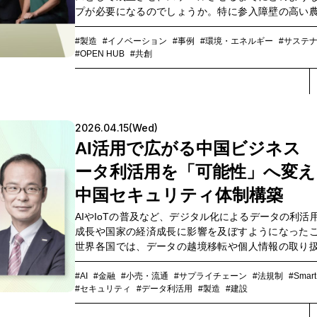
プが必要になるのでしょうか。特に参入障壁の高い
けるものづくりでは、効果を証明するための実証実
返す必要があり、SaaSなどと違い販売やメンテナン
#製造
#イノベーション
#事例
#環境・エネルギー
#サステ
#OPEN HUB
#共創
国規模の拠点が求められます。国も後押しする有機
る米作りでは、化学肥料を使わない分、生い茂る雑
除く作業が農業者の大きな負担になっています。こ
決にロボット技術で挑み、国内で注目を集め、世界
展開と急速な成長を遂げているのが、株
2026.04.15(Wed)
NEWGREEN（以下、NEWGREEN）と井関農機株式
AI活用で広がる中国ビジネス
下、井関農機）による共創プロジェクトです。元自
ジニアとしてロボットの開発に取り組み、NEWGRE
ータ利活用を「可能性」へ変え
締役副社長を務める中村哲也氏と、中村氏に事業化
ーし共に同社を立ち上げた代表取締役 CEO 山中大介
中国セキュリティ体制構築
に同社の共創パートナーとして資本業務提携を結ぶ
AIやIoTの普及など、デジタル化によるデータの利活
の代表取締役社長（受賞時） 冨安司郎氏を迎え、地
成長や国家の経済成長に影響を及ぼすようになった
チャーとの共創によるイノベーションの可能性につ
世界各国では、データの越境移転や個人情報の取り
いしました。
するルール整備を強化する動きが広がっています
2017年以降、「サイバーセキュリティ法」「データ
#AI
#金融
#小売・流通
#サプライチェーン
#法規制
#Smart
#セキュリティ
#データ利活用
#製造
#建設
「個人情報保護法」のいわゆる「データ三法」を整備。
年1月には、それらの実務ルールを具体化する「ネッ