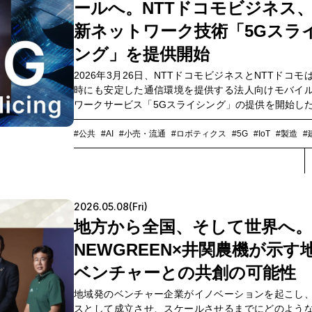
ールへ。NTTドコモビジネス
新ネットワーク技術「5Gスラ
ング」を提供開始
2026年3月26日、NTTドコモビジネスとNTTドコモ
時にも安定した通信環境を提供する法人向けモバイ
ワークサービス「5Gスライシング」の提供を開始し
発表しました。本サービスは、従来の「5Gワイド」
ル5G TypeD」を擁する5Gの総合コンサルティング
#公共
#AI
#小売・流通
#ロボティクス
#5G
#IoT
#製造
#
「docomo business プライベート5G」に新しく追
ニューです。これにより、工場や倉庫、公共施設、
者などさまざまな業務の要件や要望に合わせ、より
通信環境を実現します。山王パークタワーで開かれ
2026.05.08(Fri)
表会では、NTTドコモビジネス プラットフォームサ
部 5G&IoTサービス部 第二サービス部門長の岩本健嗣
地方から全国、そして世界へ。
スライシングのデモを交えながら、AI時代に求めら
NEWGREEN×井関農機が示す
トワークソリューションについてプレゼンを行いまし
ベンチャーとの共創の可能性
地域発のベンチャー企業がイノベーションを起こし
スとして成立させ、スケールさせるまでにどのよう