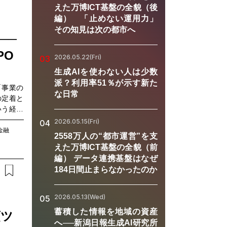
スプロセ
えた万博ICT基盤の全貌（後
千華氏、
編） 「止めない運用力」
で支援す
その知見は次の都市へ
──
永野卓巳
オフィス
PO
2026.05.22(Fri)
の可能性
03
生成AIを使わない人は少数
派？利用率51％が示す新た
「事業の
な日常
の定着と
いう経営
高まる一
2026.05.15(Fri)
04
産性向上
金融
2558万人の“都市運営”を支
手段とし
えた万博ICT基盤の全貌（前
スト削減
編） データ連携基盤はなぜ
限られた
184日間止まらなかったのか
略です。
Oのニー
義し、ど
2026.05.13(Wed)
05
教授の滝
蓄積した情報を地域の資産
須ツ
へ──新潟日報生成AI研究所