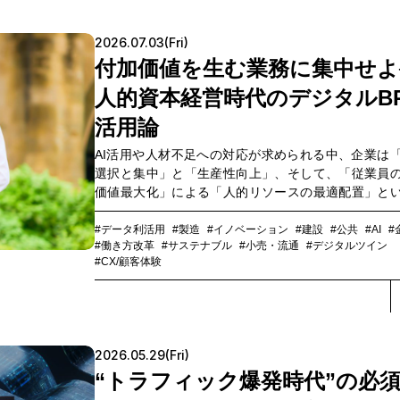
ィングの永井康幸氏と、IT活用によるBPS（ビジネ
スサービス）を展開するNTTデータ・ウィズの小林
2026.07.03(Fri)
そして、さまざまな業界の課題解決をデジタルBPO
付加価値を生む業務に集中せよ
るNTTドコモビジネス ソリューションサービス部の
と末永義博の４人のプロフェッショナルが、バック
人的資本経営時代のデジタルB
の共通化が求められる背景や課題、業界横断型BPO
について議論します。
活用論
AI活用や人材不足への対応が求められる中、企業は
選択と集中」と「生産性向上」、そして、「従業員
価値最大化」による「人的リソースの最適配置」と
判断が問われています。人的資本経営の重要性が
方、日本企業は依然として人への投資が少なく、生
#データ利活用
#製造
#イノベーション
#建設
#公共
#AI
#
#働き方改革
#サステナブル
#小売・流通
#デジタルツイン
にも課題を抱えています。こうした状況を打開する
#CX/顧客体験
て注目されているのがデジタルBPOです。BPOはコ
策として語られることも多いですが、本来は企業が
経営資源を付加価値創出へ再配分するための経営戦
中でも、業務プロセスのDX化を推進するデジタルBP
ズは高まりつつあります。企業は何をコア業務と定
2026.05.29(Fri)
の業務を外部化すべきなのか。学習院大学経済学部
“トラフィック爆発時代”の必
澤美帆氏にお聞きします。