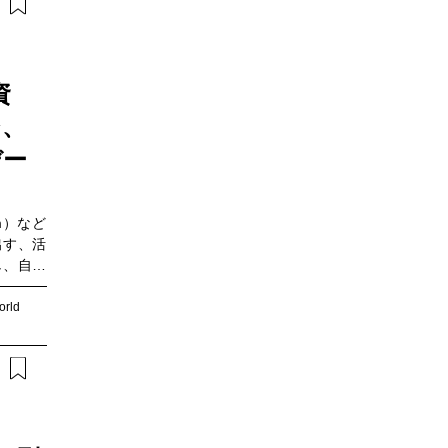
の越境移
備など、
ルが明確
ます。こ
資
か。そし
務に精通
ジ、
系統（中
ティオペ
デー
向けたセ
rm）など
出す、活
し、自社
もあり、
とに難し
orld
した状況
ず、他社
値を生み
局におけ
東京（以
によるマ