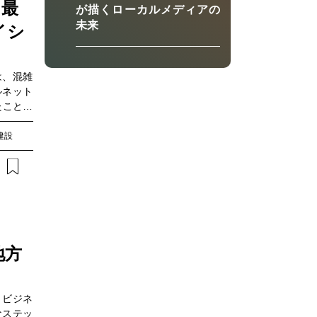
、最
が描くローカルメディアの
未来
イシ
は、混雑
ルネット
たことを
「ローカ
サービス
建設
加されたメ
放送事業
安定した
た記者発
ービス本
が、5G
れるネッ
地方
た。
、ビジネ
なステッ