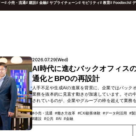
リー
#
小売・流通
#
建設
#
金融
#
サプライチェーン
#
モビリティ
#
教育
#
Foodtech
#
デ
2026.07.29(Wed)
AI時代に進むバックオフィス
通化とBPOの再設計
人手不足や生成AIの進展を背景に、企業ではバック
業務を抜本的に見直す動きが加速しています。その
されているのが、企業やグループの枠を超えて業務
し、AIを前提に再設計するという考え方です。経理
総務といった業務は、企業の枠を超えてどこまで共
#小売・流通
#働き方改革
#CX/顧客体験
#データ利活用
#製
#建設
#公共
#AI
#金融
るのか、そして競争力に関わる企業固有の業務をど
設計すべきなのか。バックオフィス業務を中心に
化、高度化を支援するEYストラテジー・アンド・コ