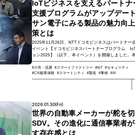
IoTビジネスを支えるパートナ
ーケティング支援を行う株式会社インテージ（以下
ージ）の伊藤里彩子氏、NTTドコモビジネス株式
支援プログラムがアップデート
下、NTTドコモビジネス）でデータを軸としたビジ
組みづくりを支援する川口昌宏による鼎談の様子を
サン電子にみる製品の魅力向上
ます。
策とは
2025年11月26日、NTTドコモビジネスはパートナー
イベント【ドコモビジネスパートナープログラム Io
ョン2025】（以下、本イベント）を開催しました。
トでは、IoT化に取り組む企業の実例をもとに、製品
値向上や差別化につながる活用方法、製品のIoT化に
#小売・流通
#スマートファクトリー
#IoT
#セキュリティ
#CX/顧客体験
#スマートシティ
#製造
#事例
#AI
援メニューを紹介。通信だけではない、「データ
化」「遠隔監視」「AIによる故障予兆検知」などの
力を高める機能を体感いただきました。本記事では
トのレポートをお届けします。
2026.01.30(Fri)
世界の自動車メーカーが舵を切
SDV。その進化に通信事業者
す存在感とは