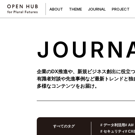
A
B
O
U
T
T
H
E
M
E
J
O
U
R
N
A
L
P
R
O
J
E
C
T
JOURN
企業のDX推進や、新規ビジネス創出に役立
有識者対談や先進事例など最新トレンドと独
多様なコンテンツをお届け。
#
データ利活用
#
AI
#
すべてのタグ
#
セキュリティ
#
CX