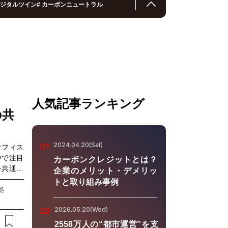
ジタルツイン
#
カーボンニュートラル
人気記事ランキング
の共
2024.04.20(Sat)
01
オフィス
中で注目
カーボンクレジットとは？
を共通化
企業のメリット・デメリッ
・人事・
トと取り組み事例
通化でき
造
のように
2026.05.20(Wed)
02
業務効率
ンサルテ
2558万人の“都市運営”を支