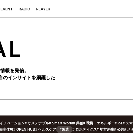
E
V
E
N
T
R
A
D
I
O
P
L
A
Y
E
R
AL
つ情報を発信。
自のインサイトを網羅した
イノベーション
#
サステナブル
#
Smart World
#
共創
#
環境・エネルギー
#
IoT
#
スマ
/顧客体験
#
OPEN HUB
#
ヘルスケア
#製造
#
ロボティクス
#
地方創生
#
公共
#
メ