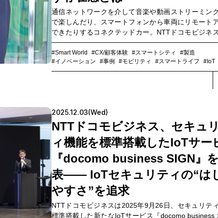
通信ネットワークを介して音楽や動画ストリーミン
で楽しんだり、スマートフォンから車両にリモート
できたりするコネクテッドカー。NTTドコモビジネ
の中核となるIoTコネクティビティをBMWに提供
す。グローバルに展開するBMWにNTTドコモビジネ
#Smart World
#CX/顧客体験
#スマートシティ
#製造
#イノベーション
#事例
#モビリティ
#スマートライフ
#IoT
寄与しているのか。そして、コネクテッドカーの
SDV（ソフトウェア・デファインド・ビークル）が
動車業界の未来とは。NTTドコモビジネスのエバン
トで、5G&IoTサービス部 グローバルコネクテッド
部門の担当部長である玉井佑治氏と、同社でIoT案件
2025.12.03(Wed)
画を行い、自動車メーカーのプロジェクトも担当し
NTTドコモビジネス、セキュ
谷伸子氏に、従来のテレマティクスやインフォテイ
の域を超えるSDVに対して、通信事業者はどう関わ
ィ機能を標準搭載したIoTサー
のかを聞きました。
『docomo business SIGN』
表―― IoTセキュリティの“は
やすさ”を追求
NTTドコモビジネスは2025年9月26日、セキュリテ
標準搭載した新たなIoTサービス『docomo business 