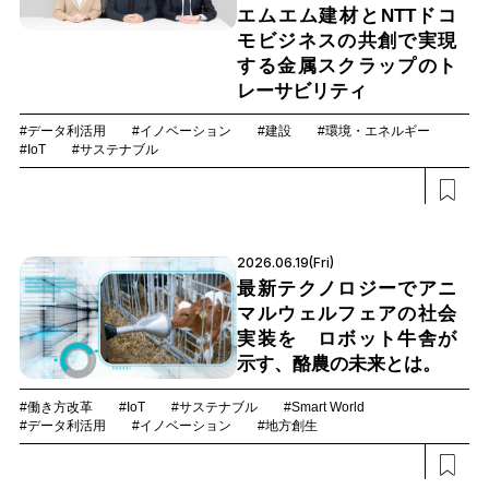
エムエム建材とNTTドコ
モビジネスの共創で実現
する金属スクラップのト
レーサビリティ
#データ利活用
#イノベーション
#建設
#環境・エネルギー
#IoT
#サステナブル
2026.06.19(Fri)
最新テクノロジーでアニ
マルウェルフェアの社会
実装を ロボット牛舎が
示す、酪農の未来とは。
#働き方改革
#IoT
#サステナブル
#Smart World
#データ利活用
#イノベーション
#地方創生