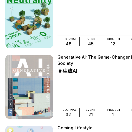
JOURNAL
EVENT
PROJECT
48
45
12
Generative AI: The Game-Changer 
Society
＃生成AI
JOURNAL
EVENT
PROJECT
32
21
1
Coming Lifestyle