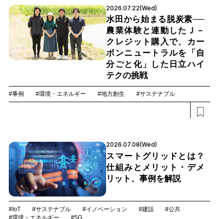
2026.07.22(Wed)
水田から始まる脱炭素──
農業体験と連動したＪ－
クレジット購入で、カー
ボンニュートラルを「自
分ごと化」した日立ハイ
テクの挑戦
#事例
#環境・エネルギー
#地方創生
#サステナブル
2026.07.08(Wed)
スマートグリッドとは？
仕組みとメリット・デメ
リット、事例を解説
#IoT
#サステナブル
#イノベーション
#建設
#公共
#環境・エネルギー
#5G