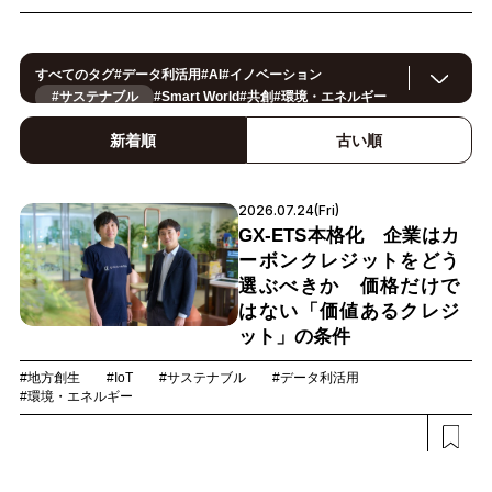
すべてのタグ
#
データ利活用
#
AI
#
イノベーション
#サステナブル
#
Smart World
#
共創
#
環境・エネルギー
#
IoT
#
スマートシティ
#
事例
#
働き方改革
#
セキュリティ
#
CX/顧客体験
#
OPEN HUB
#
ヘルスケア
#
製造
#
ロボティクス
新着順
古い順
#
地方創生
#
公共
#
メタバース
#
スマートライフ
#
5G
#
法規制
#
スマートファクトリー
#
小売・流通
#
建設
#
金融
#
サプライチェーン
#
モビリティ
#
教育
#
Foodtech
2026.07.24(Fri)
#
デジタルツイン
#
カーボンニュートラル
GX-ETS本格化 企業はカ
ーボンクレジットをどう
選ぶべきか 価格だけで
はない「価値あるクレジ
ット」の条件
#地方創生
#IoT
#サステナブル
#データ利活用
#環境・エネルギー