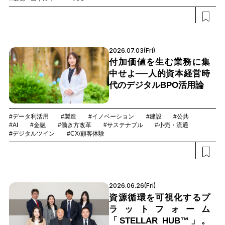
2026.07.03(Fri)
付加価値を生む業務に集
中せよ──人的資本経営時
代のデジタルBPO活用論
#データ利活用
#製造
#イノベーション
#建設
#公共
#AI
#金融
#働き方改革
#サステナブル
#小売・流通
#デジタルツイン
#CX/顧客体験
2026.06.26(Fri)
資源循環を可視化するプ
ラットフォーム
「STELLAR HUB™」。