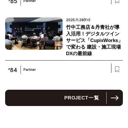
85
#
Partner
2025.11.28(Fri)
竹中工務店＆丹青社が導
入活用！デジタルツイン
サービス「CupixWorks」
で変わる 建設・施工現場
DXの最前線
84
#
Partner
PROJECT
一覧