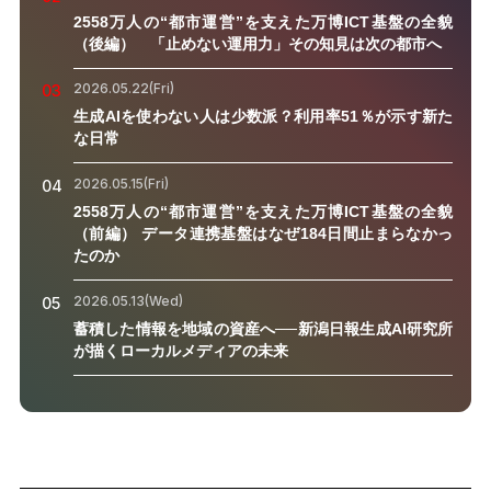
2558万人の“都市運営”を支えた万博ICT基盤の全貌
（後編） 「止めない運用力」その知見は次の都市へ
2026.05.22(Fri)
03
生成AIを使わない人は少数派？利用率51％が示す新た
な日常
2026.05.15(Fri)
04
2558万人の“都市運営”を支えた万博ICT基盤の全貌
（前編） データ連携基盤はなぜ184日間止まらなかっ
たのか
2026.05.13(Wed)
05
蓄積した情報を地域の資産へ──新潟日報生成AI研究所
が描くローカルメディアの未来