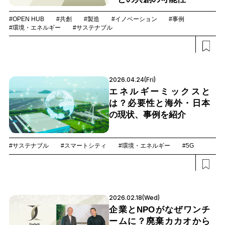
#OPEN HUB
#共創
#製造
#イノベーション
#事例
#環境・エネルギー
#サステナブル
2026.04.24(Fri)
エネルギーミックスと
は？必要性と海外・日本
の現状、事例を紹介
#サステナブル
#スマートシティ
#環境・エネルギー
#5G
2026.02.18(Wed)
企業とNPOがなぜワンチ
ームに？廃棄カカオから