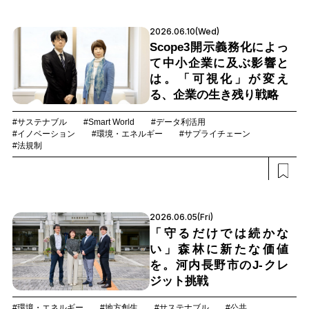
2026.06.10(Wed)
Scope3開示義務化によっ
て中小企業に及ぶ影響と
は。「可視化」が変え
る、企業の生き残り戦略
#サステナブル
#Smart World
#データ利活用
#イノベーション
#環境・エネルギー
#サプライチェーン
#法規制
2026.06.05(Fri)
「守るだけでは続かな
い」森林に新たな価値
を。河内長野市のJ-クレ
ジット挑戦
#環境・エネルギー
#地方創生
#サステナブル
#公共