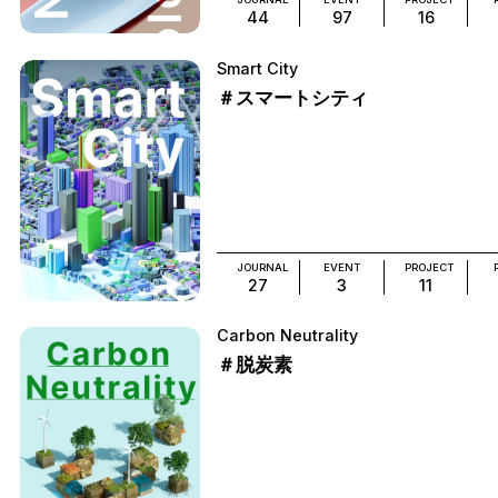
44
97
16
Smart City
＃スマートシティ
JOURNAL
EVENT
PROJECT
27
3
11
Carbon Neutrality
＃脱炭素