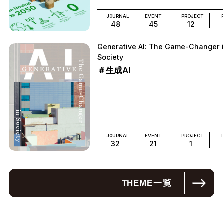
JOURNAL
EVENT
PROJECT
48
45
12
Generative AI: The Game-Changer 
Society
＃生成AI
JOURNAL
EVENT
PROJECT
32
21
1
THEME
一覧