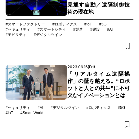
見通す自動／遠隔制御技
術の現在地
#スマートファクトリー
#ロボティクス
#IoT
#5G
#セキュリティ
#スマートシティ
#製造
#建設
#AI
#モビリティ
#デジタルツイン
2023.06.16(Fri)
「リアルタイム遠隔操
作」の壁を越える。“ロボ
ットと人との共生”に不可
欠なイノベーションとは
#セキュリティ
#AI
#デジタルツイン
#ロボティクス
#5G
#IoT
#Smart World