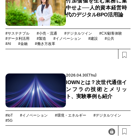
付加価値を生む業務に集
中せよ──人的資本経営時
代のデジタルBPO活用論
#サステナブル
#小売・流通
#デジタルツイン
#CX/顧客体験
#データ利活用
#製造
#イノベーション
#建設
#公共
#AI
#金融
#働き方改革
2026.04.30(Thu)
IOWNとは？次世代通信イ
ンフラの技術とメリッ
ト、実験事例も紹介
#IoT
#イノベーション
#環境・エネルギー
#デジタルツイン
#5G