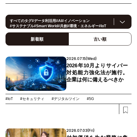
すべてのタグ
#
データ利活用
#
AI
#
イノベーション
#
サステナブル
#
Smart World
#
共創
#
環境・エネルギー
#
IoT
#
スマートシティ
#
事例
#
働き方改革
#
セキュリティ
#
CX/顧客体験
#
OPEN HUB
#
ヘルスケア
#
製造
#
ロボティクス
新着順
古い順
#
地方創生
#
公共
#
メタバース
#
スマートライフ
#
5G
#
法規制
#
スマートファクトリー
#
小売・流通
#
建設
#
金融
#
サプライチェーン
#
モビリティ
#
教育
#
Foodtech
#デジタルツイン
#
カーボンニュートラル
2026.07.15(Wed)
2026年10月よりサイバー
対処能力強化法が施行。
企業は何に備えるべきか
#IoT
#セキュリティ
#デジタルツイン
#5G
2026.07.03(Fri)