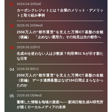
2024.04.20(Sat)
01
カーボンクレジットとは？企業のメリット・デメリッ
トと取り組み事例
2026.05.20(Wed)
02
2558万人の“都市運営”を支えた万博ICT基盤の全貌
（後編） 「止めない運用力」その知見は次の都市へ
2026.05.22(Fri)
03
生成AIを使わない人は少数派？利用率51％が示す新た
な日常
2026.05.15(Fri)
04
2558万人の“都市運営”を支えた万博ICT基盤の全貌
（前編） データ連携基盤はなぜ184日間止まらなかっ
たのか
2026.05.13(Wed)
05
蓄積した情報を地域の資産へ──新潟日報生成AI研究所
が描くローカルメディアの未来