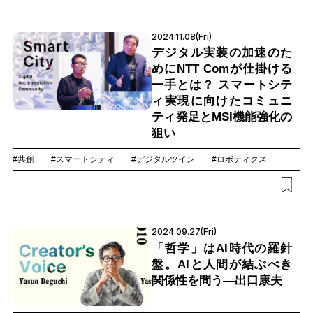
2024.11.08(Fri)
デジタル実装の加速のた
めにNTT Comが仕掛ける
一手とは？ スマートシテ
ィ実現に向けたコミュニ
ティ発足とMSI機能強化の
狙い
#共創
#スマートシティ
#デジタルツイン
#ロボティクス
2024.09.27(Fri)
「哲学」はAI時代の羅針
盤。AIと人間が結ぶべき
関係性を問う―出口康夫