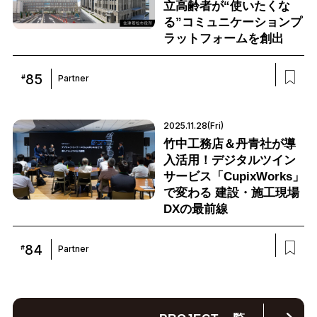
立高齢者が“使いたくな
る”コミュニケーションプ
ラットフォームを創出
85
#
Partner
2025.11.28(Fri)
竹中工務店＆丹青社が導
入活用！デジタルツイン
サービス「CupixWorks」
で変わる 建設・施工現場
DXの最前線
84
#
Partner