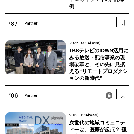
例―
87
#
Partner
2026.03.04(Wed)
TBSテレビのIOWN活用に
みる放送・配信事業の現
場改革と、その先に見据
える“リモートプロダクシ
ョンの新時代”
86
#
Partner
2026.01.14(Wed)
次世代の地域コミュニテ
ィーは、医療が起点？ 孤