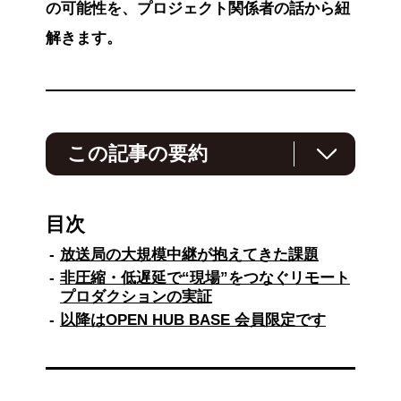
の可能性を、プロジェクト関係者の話から紐
解きます。
この記事の要約
TBSテレビとNTTドコモビジネスは、IOWN
APNを活用し、国内最大級となる非圧縮・低遅
目次
延伝送によるリモートプロダクションを実証し
ました。従来、大規模スポーツの放送中継で
放送局の大規模中継が抱えてきた課題
は、多数の人員と機材を現地に集める必要があ
非圧縮・低遅延で“現場”をつなぐリモート
りましたが、IOWN APNにより映像・音声・制
プロダクションの実証
御信号までを遠隔で一体運用。省人化と制作技
以降はOPEN HUB BASE 会員限定です
術の高度化に向けた可能性を示しました。さら
に、制作設備の集約やデータ利活用を通じて、
放送や顧客体験に付加価値を生み出すことがで
きる可能性も提示。放送×ネットワーク×データ
による新たなビジネスモデルの姿を描いていま