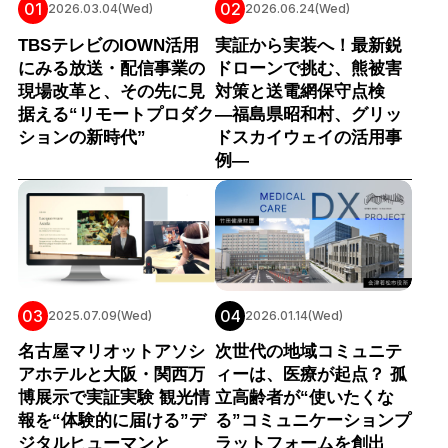
01
02
2026.03.04(Wed)
2026.06.24(Wed)
TBSテレビのIOWN活用
実証から実装へ！最新鋭
にみる放送・配信事業の
ドローンで挑む、熊被害
現場改革と、その先に見
対策と送電網保守点検
据える“リモートプロダク
―福島県昭和村、グリッ
ションの新時代”
ドスカイウェイの活用事
例―
03
04
2025.07.09(Wed)
2026.01.14(Wed)
名古屋マリオットアソシ
次世代の地域コミュニテ
アホテルと大阪・関西万
ィーは、医療が起点？ 孤
博展示で実証実験 観光情
立高齢者が“使いたくな
報を“体験的に届ける”デ
る”コミュニケーションプ
ジタルヒューマンと
ラットフォームを創出