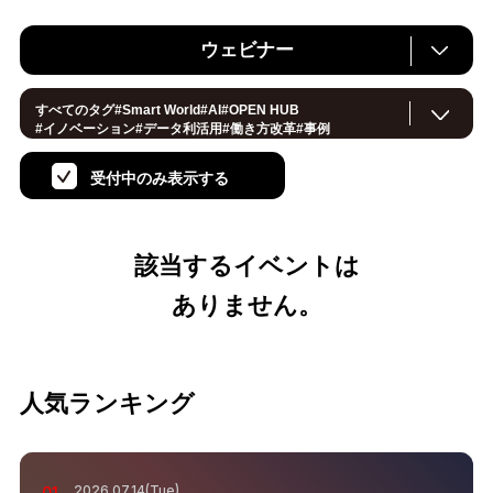
ウェビナー
すべてのタグ
#
Smart World
#
AI
#
OPEN HUB
#
イノベーション
#
データ利活用
#
働き方改革
#
事例
#
サステナブル
#
CX/顧客体験
#
セキュリティ
#
環境・エネルギー
#
IoT
#
メタバース
#
スマートシティ
受付中のみ表示する
#
地方創生
#
製造
#
小売・流通
#
ロボティクス
#
ヘルスケア
#
デジタルツイン
#
5G
#
スマートファクトリー
#
建設
#
共創
#
金融
#
Foodtech
#
モビリティ
#
法規制
#
スマートインダストリー
#
音声
#
教育
#
公共
該当するイベントは
#サプライチェーン
#
孤独
#
宇宙
ありません。
人気ランキング
2026.07.14(Tue)
01