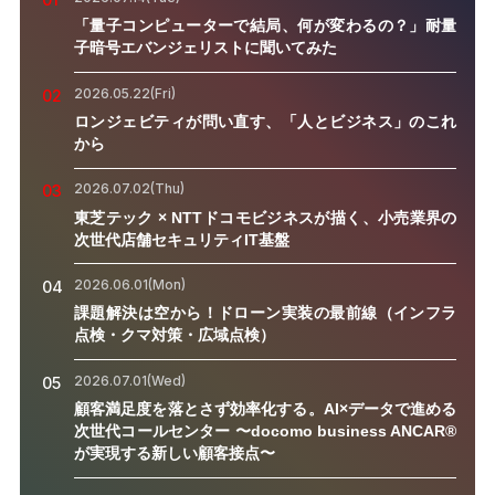
「量子コンピューターで結局、何が変わるの？」耐量
子暗号エバンジェリストに聞いてみた
2026.05.22(Fri)
02
ロンジェビティが問い直す、「人とビジネス」のこれ
から
2026.07.02(Thu)
03
東芝テック × NTTドコモビジネスが描く、小売業界の
次世代店舗セキュリティIT基盤
2026.06.01(Mon)
04
課題解決は空から！ドローン実装の最前線（インフラ
点検・クマ対策・広域点検）
2026.07.01(Wed)
05
顧客満足度を落とさず効率化する。AI×データで進める
次世代コールセンター 〜docomo business ANCAR®
が実現する新しい顧客接点〜