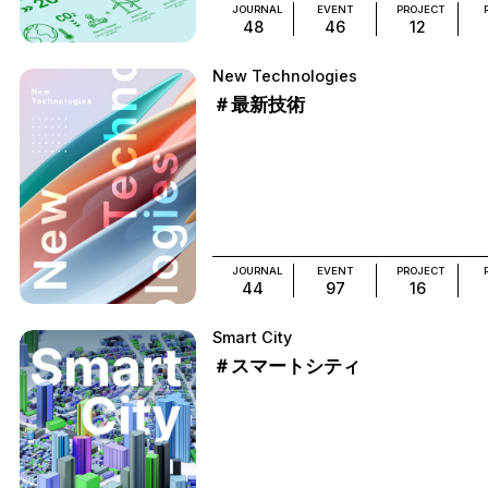
JOURNAL
EVENT
PROJECT
48
46
12
New Technologies
＃最新技術
JOURNAL
EVENT
PROJECT
44
97
16
Smart City
＃スマートシティ