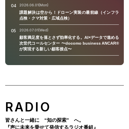
2026.06.01(Mon)
04
課題解決は空から！ドローン実装の最前線（インフラ
点検・クマ対策・広域点検）
2026.07.01(Wed)
05
顧客満足度を落とさず効率化する。AI×データで進める
次世代コールセンター 〜docomo business ANCAR®
が実現する新しい顧客接点〜
RADIO
皆さんと一緒に “知の探索” へ。
『声に未来を乗せて発信するラジオ番組』