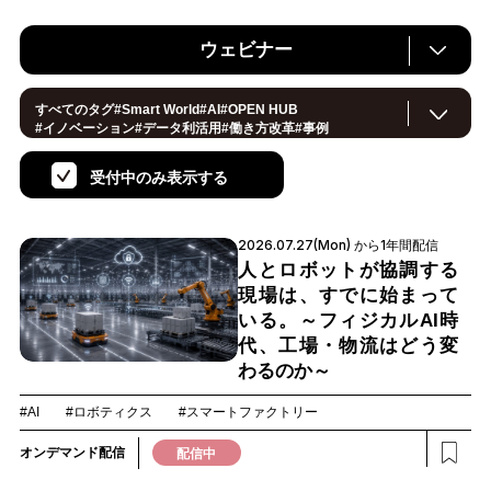
ウェビナー
すべてのタグ
#
Smart World
#
AI
#
OPEN HUB
#
イノベーション
#
データ利活用
#
働き方改革
#
事例
#
サステナブル
#
CX/顧客体験
#
セキュリティ
#
環境・エネルギー
#
IoT
#
メタバース
#
スマートシティ
受付中のみ表示する
#
地方創生
#
製造
#
小売・流通
#ロボティクス
#
ヘルスケア
#
デジタルツイン
#
5G
#
スマートファクトリー
#
建設
#
共創
#
金融
#
Foodtech
#
モビリティ
#
法規制
2026.07.27(Mon) から1年間配信
#
スマートインダストリー
#
音声
#
教育
#
公共
#
サプライチェーン
#
孤独
#
宇宙
人とロボットが協調する
現場は、すでに始まって
いる。～フィジカルAI時
代、工場・物流はどう変
わるのか～
#AI
#ロボティクス
#スマートファクトリー
オンデマンド配信
配信中