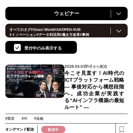
ウェビナー
すべてのタグ
#
Smart World
#
AI
#
OPEN HUB
#
イノベーション
#
データ利活用
#
働き方改革
#
事例
#
サステナブル
#
CX/顧客体験
#
セキュリティ
#
環境・エネルギー
#
IoT
#
メタバース
#
スマートシティ
受付中のみ表示する
#
地方創生
#製造
#
小売・流通
#
ロボティクス
#
ヘルスケア
#
デジタルツイン
#
5G
#
スマートファクトリー
#
建設
#
共創
#
金融
#
Foodtech
#
モビリティ
#
法規制
2026.04.03(Fri) から配信
#
スマートインダストリー
#
音声
#
教育
#
公共
#
サプライチェーン
#
孤独
#
宇宙
今こそ見直す！AI時代の
ICTプラットフォーム戦略
― 事後対応から構想段階
へ。成功企業が実践す
る“AIインフラ構築の最短
ルート” ―
#製造
#AI
#金融
オンデマンド配信
配信中