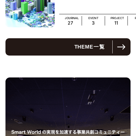
JOURNAL
EVENT
PROJECT
27
3
11
THEME
一覧