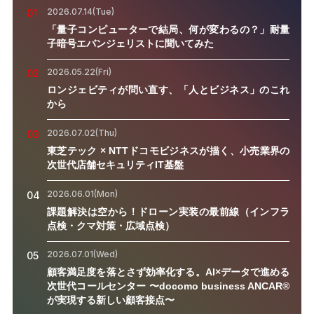
2026.07.14(Tue)
01
「量子コンピューターで結局、何が変わるの？」耐量
子暗号エバンジェリストに聞いてみた
2026.05.22(Fri)
02
ロンジェビティが問い直す、「人とビジネス」のこれ
から
2026.07.02(Thu)
03
東芝テック × NTTドコモビジネスが描く、小売業界の
次世代店舗セキュリティIT基盤
2026.06.01(Mon)
04
課題解決は空から！ドローン実装の最前線（インフラ
点検・クマ対策・広域点検）
2026.07.01(Wed)
05
顧客満足度を落とさず効率化する。AI×データで進める
次世代コールセンター 〜docomo business ANCAR®
が実現する新しい顧客接点〜