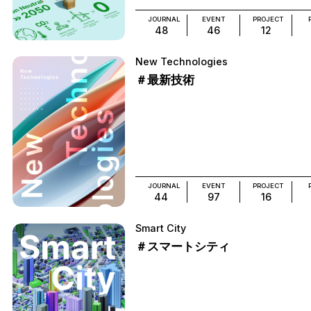
JOURNAL
EVENT
PROJECT
48
46
12
New Technologies
＃最新技術
JOURNAL
EVENT
PROJECT
44
97
16
Smart City
＃スマートシティ