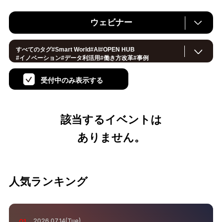
ウェビナー
すべてのタグ
#
Smart World
#
AI
#
OPEN HUB
#
イノベーション
#
データ利活用
#
働き方改革
#
事例
#
サステナブル
#
CX/顧客体験
#
セキュリティ
#
環境・エネルギー
#
IoT
#
メタバース
#
スマートシティ
受付中のみ表示する
#
地方創生
#
製造
#
小売・流通
#
ロボティクス
#
ヘルスケア
#
デジタルツイン
#
5G
#
スマートファクトリー
#
建設
#
共創
#
金融
#
Foodtech
#
モビリティ
#
法規制
#
スマートインダストリー
#
音声
#
教育
#
公共
該当するイベントは
#
サプライチェーン
#孤独
#
宇宙
ありません。
人気ランキング
2026.07.14(Tue)
01