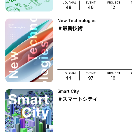
JOURNAL
EVENT
PROJECT
48
46
12
New Technologies
＃最新技術
JOURNAL
EVENT
PROJECT
44
97
16
Smart City
＃スマートシティ