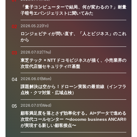
「量子コンピューターで結局、何が変わるの？」耐量
子暗号エバンジェリストに聞いてみた
2026.05.22(Fri)
02
ロンジェビティが問い直す、「人とビジネス」のこれ
から
2026.07.02(Thu)
03
東芝テック × NTTドコモビジネスが描く、小売業界の
次世代店舗セキュリティIT基盤
2026.06.01(Mon)
04
課題解決は空から！ドローン実装の最前線（インフラ
点検・クマ対策・広域点検）
2026.07.01(Wed)
05
顧客満足度を落とさず効率化する。AI×データで進める
次世代コールセンター 〜docomo business ANCAR®
が実現する新しい顧客接点〜