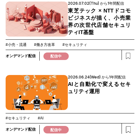
2026.07.02(Thu) から1年間配信
東芝テック × NTTドコモ
ビジネスが描く、小売業
界の次世代店舗セキュリ
ティIT基盤
#小売・流通
#働き方改革
#セキュリティ
オンデマンド配信
配信中
2026.06.24(Wed) から1年間配信
AIと自動化で変えるセキ
ュリティ運用
#セキュリティ
#AI
オンデマンド配信
配信中