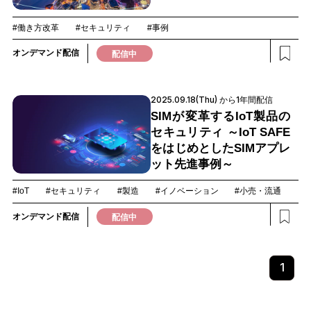
#働き方改革
#セキュリティ
#事例
オンデマンド配信
配信中
2025.09.18(Thu) から1年間配信
SIMが変革するIoT製品の
セキュリティ ～IoT SAFE
をはじめとしたSIMアプレ
ット先進事例～
#IoT
#セキュリティ
#製造
#イノベーション
#小売・流通
オンデマンド配信
配信中
1