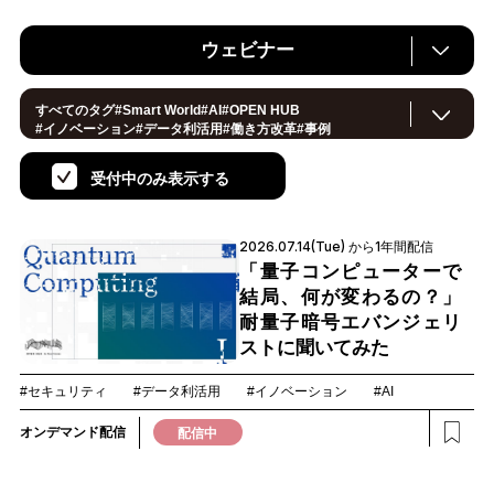
ウェビナー
すべてのタグ
#
Smart World
#
AI
#
OPEN HUB
#
イノベーション
#
データ利活用
#
働き方改革
#
事例
#
サステナブル
#
CX/顧客体験
#セキュリティ
#
環境・エネルギー
#
IoT
#
メタバース
#
スマートシティ
受付中のみ表示する
#
地方創生
#
製造
#
小売・流通
#
ロボティクス
#
ヘルスケア
#
デジタルツイン
#
5G
#
スマートファクトリー
#
建設
#
共創
#
金融
#
Foodtech
#
モビリティ
#
法規制
2026.07.14(Tue) から1年間配信
#
スマートインダストリー
#
音声
#
教育
#
公共
#
サプライチェーン
#
孤独
#
宇宙
「量子コンピューターで
結局、何が変わるの？」
耐量子暗号エバンジェリ
ストに聞いてみた
#セキュリティ
#データ利活用
#イノベーション
#AI
オンデマンド配信
配信中