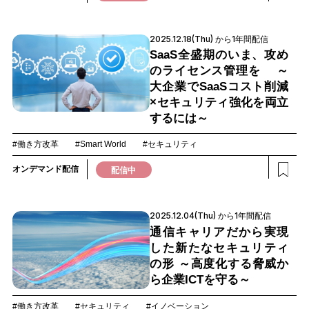
2025.12.18(Thu) から1年間配信
SaaS全盛期のいま、攻め
のライセンス管理を ～
大企業でSaaSコスト削減
×セキュリティ強化を両立
するには～
#働き方改革
#Smart World
#セキュリティ
オンデマンド配信
配信中
2025.12.04(Thu) から1年間配信
通信キャリアだから実現
した新たなセキュリティ
の形 ～高度化する脅威か
ら企業ICTを守る～
#働き方改革
#セキュリティ
#イノベーション