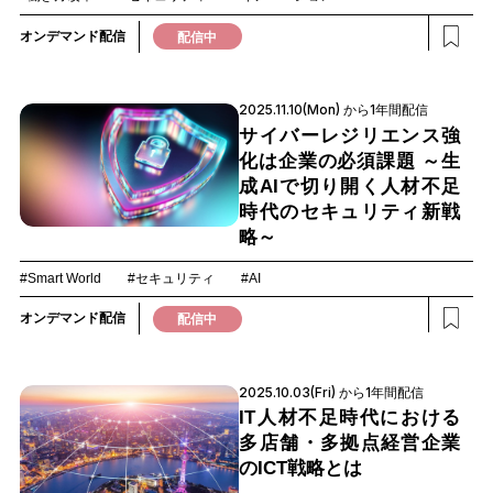
オンデマンド配信
配信中
2025.11.10(Mon) から1年間配信
サイバーレジリエンス強
化は企業の必須課題 ～生
成AIで切り開く人材不足
時代のセキュリティ新戦
略～
#Smart World
#セキュリティ
#AI
オンデマンド配信
配信中
2025.10.03(Fri) から1年間配信
IT人材不足時代における
多店舗・多拠点経営企業
のICT戦略とは