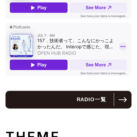
RADIO
一覧
THEME