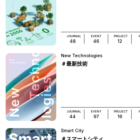
JOURNAL
EVENT
PROJECT
48
46
12
New Technologies
＃最新技術
JOURNAL
EVENT
PROJECT
44
97
16
Smart City
＃スマートシティ