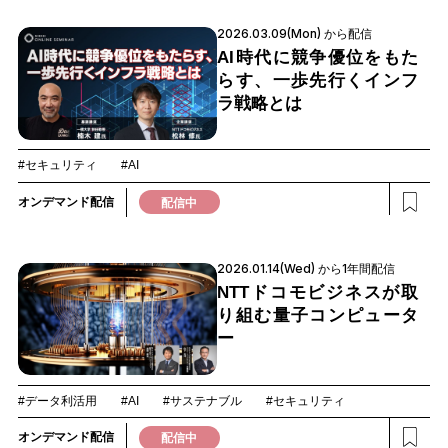
2026.03.09(Mon) から配信
AI時代に競争優位をもた
らす、一歩先行くインフ
ラ戦略とは
#セキュリティ
#AI
オンデマンド配信
配信中
2026.01.14(Wed) から1年間配信
NTTドコモビジネスが取
り組む量子コンピュータ
ー
#データ利活用
#AI
#サステナブル
#セキュリティ
オンデマンド配信
配信中