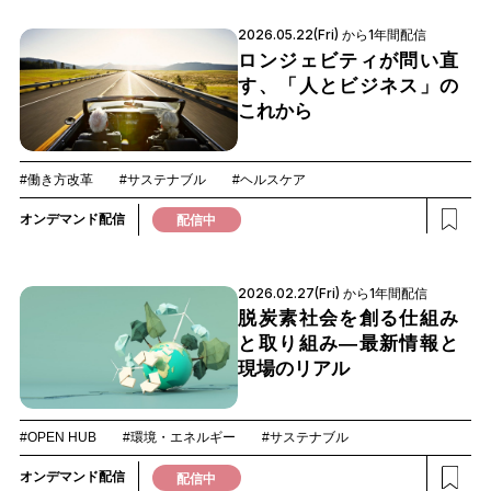
2026.05.22(Fri) から1年間配信
ロンジェビティが問い直
す、「人とビジネス」の
これから
#働き方改革
#サステナブル
#ヘルスケア
オンデマンド配信
配信中
2026.02.27(Fri) から1年間配信
脱炭素社会を創る仕組み
と取り組み―最新情報と
現場のリアル
#OPEN HUB
#環境・エネルギー
#サステナブル
オンデマンド配信
配信中