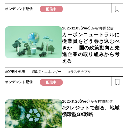
オンデマンド配信
配信中
2025.12.03(Wed) から1年間配信
カーボンニュートラルに
従業員をどう巻き込むべ
きか 国の政策動向と先
進企業の取り組みから考
える
#OPEN HUB
#環境・エネルギー
#サステナブル
オンデマンド配信
配信中
2025.11.26(Wed) から1年間配信
Jクレジットで創る、地域
循環型GX戦略