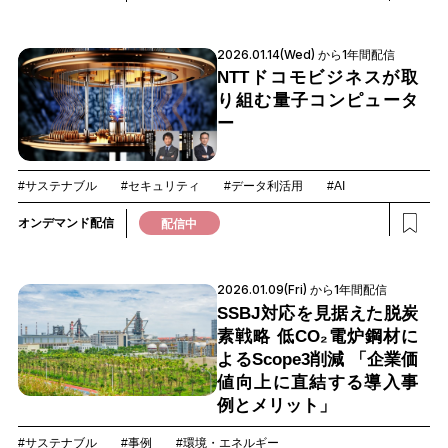
2026.01.14(Wed) から1年間配信
NTTドコモビジネスが取
り組む量子コンピュータ
ー
#サステナブル
#セキュリティ
#データ利活用
#AI
オンデマンド配信
配信中
2026.01.09(Fri) から1年間配信
SSBJ対応を見据えた脱炭
素戦略 低CO₂電炉鋼材に
よるScope3削減 「企業価
値向上に直結する導入事
例とメリット」
#サステナブル
#事例
#環境・エネルギー