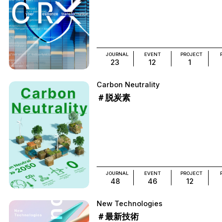
JOURNAL
EVENT
PROJECT
23
12
1
Carbon Neutrality
＃脱炭素
JOURNAL
EVENT
PROJECT
48
46
12
New Technologies
＃最新技術