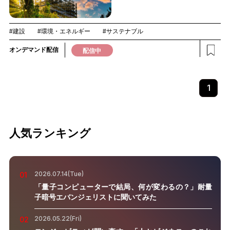
#建設
#環境・エネルギー
#サステナブル
オンデマンド配信
配信中
1
人気ランキング
2026.07.14(Tue)
01
「量子コンピューターで結局、何が変わるの？」耐量
子暗号エバンジェリストに聞いてみた
2026.05.22(Fri)
02