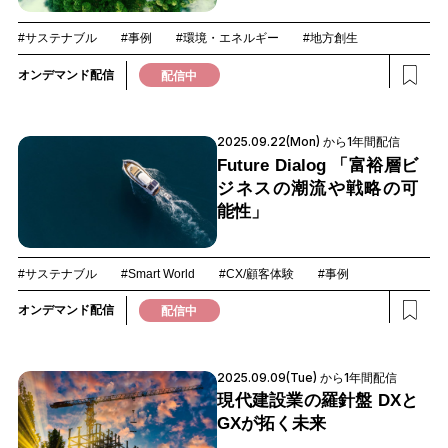
#サステナブル
#事例
#環境・エネルギー
#地方創生
オンデマンド配信
配信中
2025.09.22(Mon) から1年間配信
Future Dialog 「富裕層ビ
ジネスの潮流や戦略の可
能性」
#サステナブル
#Smart World
#CX/顧客体験
#事例
オンデマンド配信
配信中
2025.09.09(Tue) から1年間配信
現代建設業の羅針盤 DXと
GXが拓く未来