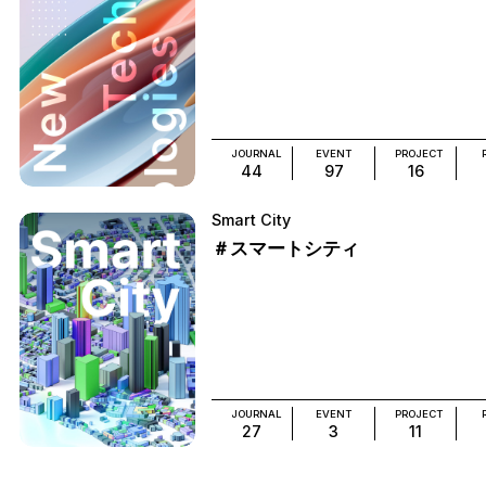
JOURNAL
EVENT
PROJECT
44
97
16
Smart City
＃スマートシティ
JOURNAL
EVENT
PROJECT
27
3
11