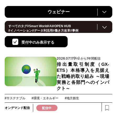
ウェビナー
すべてのタグ
#
Smart World
#
AI
#
OPEN HUB
#
イノベーション
#
データ利活用
#
働き方改革
#
事例
#サステナブル
#
CX/顧客体験
#
セキュリティ
#
環境・エネルギー
#
IoT
#
メタバース
#
スマートシティ
受付中のみ表示する
#
地方創生
#
製造
#
小売・流通
#
ロボティクス
#
ヘルスケア
#
デジタルツイン
#
5G
#
スマートファクトリー
#
建設
#
共創
#
金融
#
Foodtech
#
モビリティ
#
法規制
2026.07.17(Fri) から1年間配信
#
スマートインダストリー
#
音声
#
教育
#
公共
#
サプライチェーン
#
孤独
#
宇宙
排出量取引制度（GX-
ETS）本格導入を見据え
た戦略的取り組み ～現場
実務と各部門へのインパ
クト～
#サステナブル
#環境・エネルギー
#地方創生
オンデマンド配信
配信中