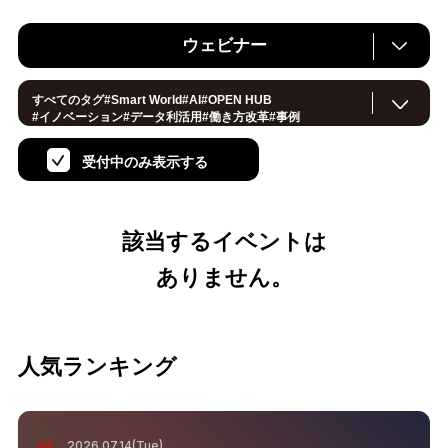
ウェビナー
すべてのタグ
#
Smart World
#
AI
#
OPEN HUB
#
イノベーション
#
データ利活用
#
働き方改革
#
事例
#
サステナブル
#
CX/顧客体験
#
セキュリティ
#
環境・エネルギー
#
IoT
#
メタバース
#
スマートシティ
受付中のみ表示する
#
地方創生
#
製造
#
小売・流通
#
ロボティクス
#
ヘルスケア
#
デジタルツイン
#
5G
#
スマートファクトリー
#
建設
#
共創
#
金融
#Foodtech
#
モビリティ
#
法規制
#
スマートインダストリー
#
音声
#
教育
#
公共
該当するイベントは
#
サプライチェーン
#
孤独
#
宇宙
ありません。
人気ランキング
2026.07.14(Tue)
01