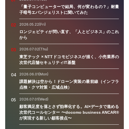
「量子コンピューターで結局、何が変わるの？」耐量
子暗号エバンジェリストに聞いてみた
2026.05.22(Fri)
02
ロンジェビティが問い直す、「人とビジネス」のこれ
から
2026.07.02(Thu)
03
東芝テック × NTTドコモビジネスが描く、小売業界の
次世代店舗セキュリティIT基盤
2026.06.01(Mon)
04
課題解決は空から！ドローン実装の最前線（インフラ
点検・クマ対策・広域点検）
2026.07.01(Wed)
05
顧客満足度を落とさず効率化する。AI×データで進める
次世代コールセンター 〜docomo business ANCAR®
が実現する新しい顧客接点〜