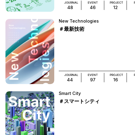
JOURNAL
EVENT
PROJECT
48
46
12
New Technologies
＃最新技術
JOURNAL
EVENT
PROJECT
44
97
16
Smart City
＃スマートシティ