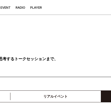
E
V
E
N
T
R
A
D
I
O
P
L
A
Y
E
R
思考するトークセッションまで、
リアルイベント