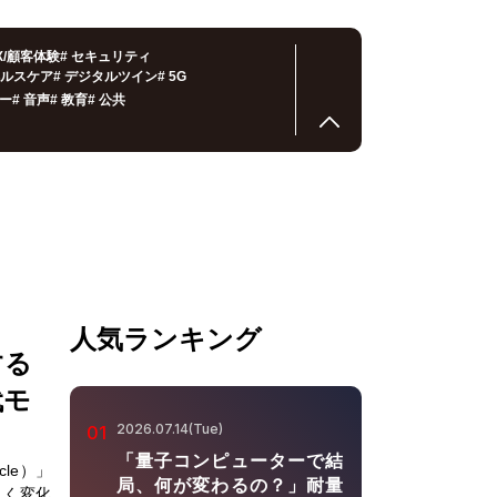
X/顧客体験
#
セキュリティ
ルスケア
#
デジタルツイン
#
5G
ー
#
音声
#
教育
#
公共
人気ランキング
する
代モ
2026.07.14(Tue)
01
「量子コンピューターで結
cle）」
局、何が変わるの？」耐量
きく変化