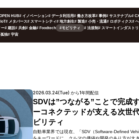
OPEN HUB
#
イノベーション
#
データ利活用
#
働き方改革
#
事例
#
サステナブル
#
C
IoT
#
メタバース
#
スマートシティ
#
地方創生
#
製造
#
小売・流通
#
ロボティクス
#
ヘ
リー
#
建設
#
共創
#
金融
#
Foodtech
#モビリティ
#
法規制
#
スマートインダストリ
孤独
#
宇宙
2026.03.24(Tue) から1年間配信
SDVは”つながる”ことで完成
ーコネクテッドが支える次世
ビリティ
自動車業界では現在、「SDV（Software-Defined Vehi
をキーワードに、クルマの価値や開発のあり方が大