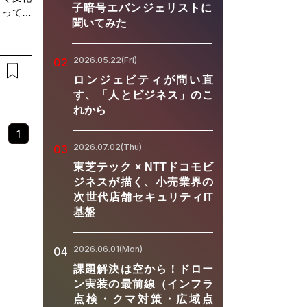
子暗号エバンジェリストに
よって継
聞いてみた
ートやリ
「運用し
の中で重
2026.05.22(Fri)
02
ぐ「コネ
ロンジェビティが問い直
アーキテ
す、「人とビジネス」のこ
タ同期、
れから
基盤によ
DV時代
1
ローバル
2026.07.02(Thu)
03
の要件に
東芝テック × NTTドコモビ
うな方に
ジネスが描く、小売業界の
are-
次世代店舗セキュリティIT
い方・コネ
基盤
DX推進
2026.06.01(Mon)
04
課題解決は空から！ドロー
ン実装の最前線（インフラ
点検・クマ対策・広域点