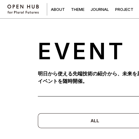
A
B
O
U
T
T
H
E
M
E
J
O
U
R
N
A
L
P
R
O
J
E
C
T
EVENT
明日から使える先端技術の紹介から、未来を
イベントを随時開催。
ALL