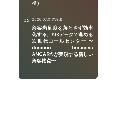
検）
2026.07.01(Wed)
05
顧客満足度を落とさず効率
化する。AI×データで進める
次世代コールセンター 〜
docomo business
ANCAR®が実現する新しい
顧客接点〜