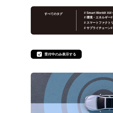
#
Smart World
#
AI
#
すべてのタグ
#
環境・エネルギー
#
#
スマートファクト
#
サプライチェーン
#
受付中のみ表示する