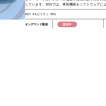
しています。SDVでは、車両機能をソフトウェアに
続的に進化させることが前提となり、OTAアップデ
アルタイムデータ活用などを通じて、車両の価値を
#IoT
#モビリティ
#5G
ながら高めていくモデル」へと移行しています。そ
要となるのが、車両・クラウド・データを常時つな
オンデマンド配信
配信中
クティビティ」です。SDVは車載ソフトウェアやE/E
クチャだけでは完結せず、OTA、リアルタイムデー
クラウド連携といった仕組みを支えるネットワーク
って初めて価値を発揮します。本ウェビナーでは、S
において求められるコネクティビティの役割と、グ
接続・ローミング・常時接続を支えるネットワーク
ついて解説します。是非ご視聴ください。▼このよ
おすすめです▼・自動車業界におけるSDV（Softw
Defined Vehicle）時代の技術トレンドを把握した
クティビティ基盤に関心のある方・次世代車両開発や
を担当している方