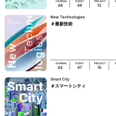
JOURNAL
EVENT
PROJECT
48
46
12
New Technologies
＃最新技術
JOURNAL
EVENT
PROJECT
44
97
16
Smart City
＃スマートシティ