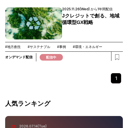
2025.11.26(Wed) から1年間配信
Jクレジットで創る、地域
循環型GX戦略
#地方創生
#サステナブル
#事例
#環境・エネルギー
オンデマンド配信
配信中
1
人気ランキング
2026.07.14(Tue)
01