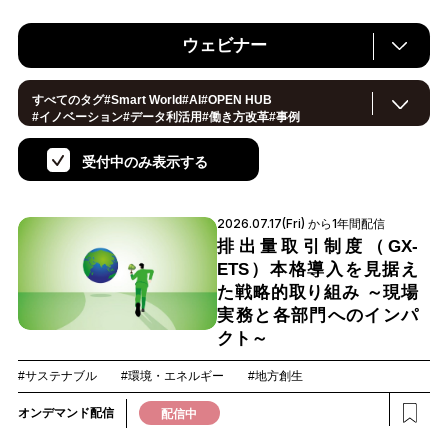
ウェビナー
すべてのタグ
#
Smart World
#
AI
#
OPEN HUB
#
イノベーション
#
データ利活用
#
働き方改革
#
事例
#
サステナブル
#
CX/顧客体験
#
セキュリティ
#
環境・エネルギー
#
IoT
#
メタバース
#
スマートシティ
受付中のみ表示する
#地方創生
#
製造
#
小売・流通
#
ロボティクス
#
ヘルスケア
#
デジタルツイン
#
5G
#
スマートファクトリー
#
建設
#
共創
#
金融
#
Foodtech
#
モビリティ
#
法規制
2026.07.17(Fri) から1年間配信
#
スマートインダストリー
#
音声
#
教育
#
公共
#
サプライチェーン
#
孤独
#
宇宙
排出量取引制度（GX-
ETS）本格導入を見据え
た戦略的取り組み ～現場
実務と各部門へのインパ
クト～
#サステナブル
#環境・エネルギー
#地方創生
オンデマンド配信
配信中