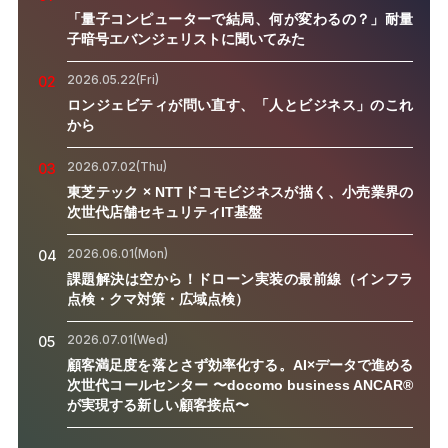
「量子コンピューターで結局、何が変わるの？」耐量
子暗号エバンジェリストに聞いてみた
2026.05.22(Fri)
02
ロンジェビティが問い直す、「人とビジネス」のこれ
から
2026.07.02(Thu)
03
東芝テック × NTTドコモビジネスが描く、小売業界の
次世代店舗セキュリティIT基盤
2026.06.01(Mon)
04
課題解決は空から！ドローン実装の最前線（インフラ
点検・クマ対策・広域点検）
2026.07.01(Wed)
05
顧客満足度を落とさず効率化する。AI×データで進める
次世代コールセンター 〜docomo business ANCAR®
が実現する新しい顧客接点〜