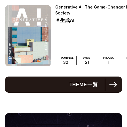
Generative AI: The Game-Changer 
Society
＃生成AI
JOURNAL
EVENT
PROJECT
32
21
1
THEME
一覧