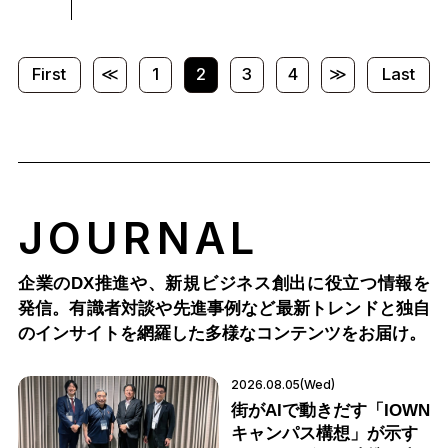
First
≪
1
2
3
4
≫
Last
JOURNAL
企業のDX推進や、新規ビジネス創出に役立つ情報を
発信。有識者対談や先進事例など最新トレンドと独自
のインサイトを網羅した多様なコンテンツをお届け。
2026.08.05(Wed)
街がAIで動きだす「IOWN
キャンパス構想」が示す