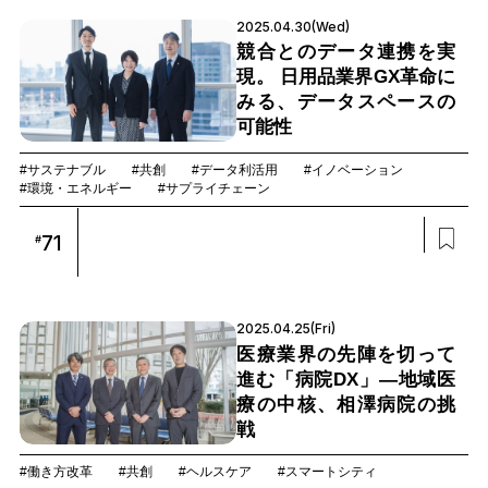
2025.04.30(Wed)
競合とのデータ連携を実
現。 日用品業界GX革命に
みる、データスペースの
可能性
#サステナブル
#共創
#データ利活用
#イノベーション
#環境・エネルギー
#サプライチェーン
71
#
2025.04.25(Fri)
医療業界の先陣を切って
進む「病院DX」―地域医
療の中核、相澤病院の挑
戦
#働き方改革
#共創
#ヘルスケア
#スマートシティ