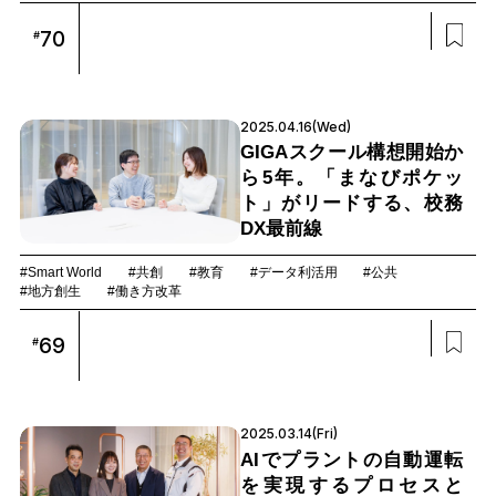
70
#
2025.04.16(Wed)
GIGAスクール構想開始か
ら5年。「まなびポケッ
ト」がリードする、校務
DX最前線
#Smart World
#共創
#教育
#データ利活用
#公共
#地方創生
#働き方改革
69
#
2025.03.14(Fri)
AIでプラントの自動運転
を実現するプロセスと