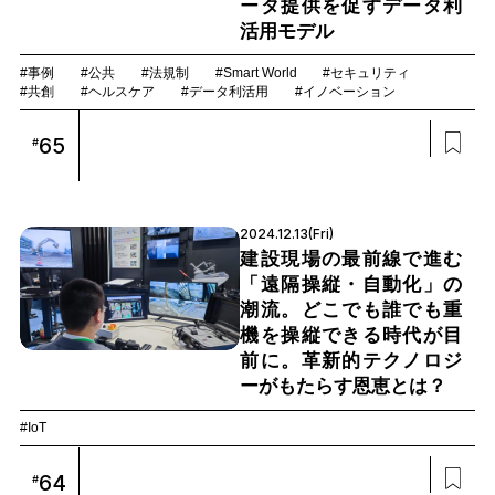
ータ提供を促すデータ利
活用モデル
#事例
#公共
#法規制
#Smart World
#セキュリティ
#共創
#ヘルスケア
#データ利活用
#イノベーション
65
#
2024.12.13(Fri)
建設現場の最前線で進む
「遠隔操縦・自動化」の
潮流。どこでも誰でも重
機を操縦できる時代が目
前に。革新的テクノロジ
ーがもたらす恩恵とは？
#IoT
64
#