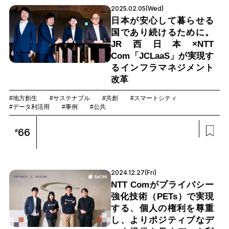
2025.02.05(Wed)
日本が安心して暮らせる
国であり続けるために。
JR西日本×NTT
Com「JCLaaS」が実現す
るインフラマネジメント
改革
#地方創生
#サステナブル
#共創
#スマートシティ
#データ利活用
#事例
#公共
66
#
2024.12.27(Fri)
NTT Comがプライバシー
強化技術（PETs）で実現
する、個人の権利を尊重
し、よりポジティブなデ