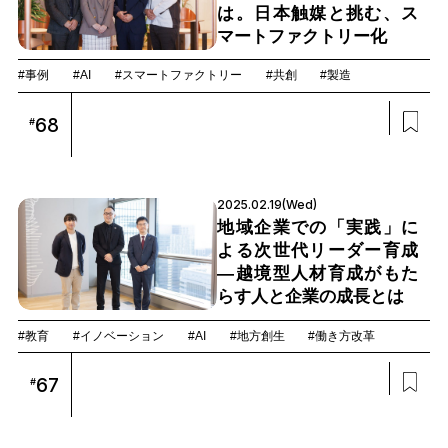
は。日本触媒と挑む、ス
マートファクトリー化
#事例
#AI
#スマートファクトリー
#共創
#製造
68
#
2025.02.19(Wed)
地域企業での「実践」に
よる次世代リーダー育成
―越境型人材育成がもた
らす人と企業の成長とは
#教育
#イノベーション
#AI
#地方創生
#働き方改革
67
#