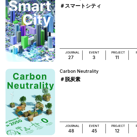
＃スマートシティ
JOURNAL
EVENT
PROJECT
27
3
11
Carbon Neutrality
＃脱炭素
JOURNAL
EVENT
PROJECT
48
45
12