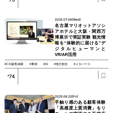
2025.07.09(Wed)
名古屋マリオットアソシ
アホテルと大阪・関西万
博展示で実証実験 観光情
報を“体験的に届ける”デ
ジタルヒューマンと
VR/AR活用
#CX/顧客体験
#事例
#AI
#地方創生
#メタバース
74
#
2025.06.20(Fri)
手触り感のある顧客体験
「高感度上質消費」をリ