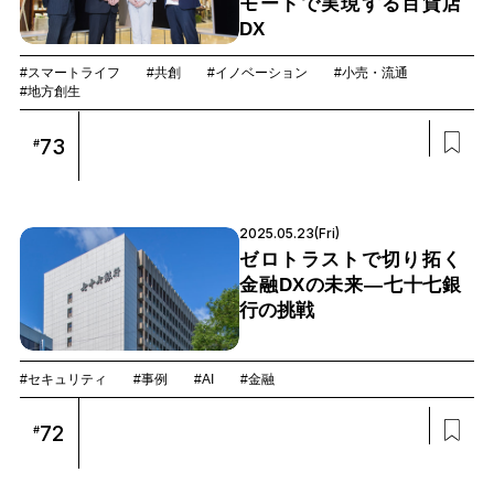
モートで実現する百貨店
DX
#スマートライフ
#共創
#イノベーション
#小売・流通
#地方創生
73
#
2025.05.23(Fri)
ゼロトラストで切り拓く
金融DXの未来—七十七銀
行の挑戦
#セキュリティ
#事例
#AI
#金融
72
#