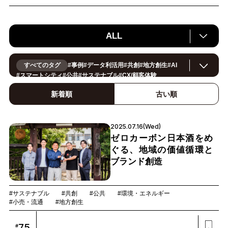
ALL
すべてのタグ
#
事例
#
データ利活用
#
共創
#
地方創生
#
AI
#
スマートシティ
#
公共
#
サステナブル
#
CX/顧客体験
#
ヘルスケア
#
環境・エネルギー
#
働き方改革
#
イノベーション
#
IoT
#
Smart World
#
スマートファクトリー
新着順
古い順
#
製造
#
スマートライフ
#
小売・流通
#
法規制
#
ロボティクス
#
建設
#
メタバース
#
5G
#
セキュリティ
#
OPEN HUB
#
教育
#
サプライチェーン
#
金融
#
モビリティ
#
Foodtech
2025.07.16(Wed)
#
デジタルツイン
ゼロカーボン日本酒をめ
ぐる、地域の価値循環と
ブランド創造
#サステナブル
#共創
#公共
#環境・エネルギー
#小売・流通
#地方創生
75
#