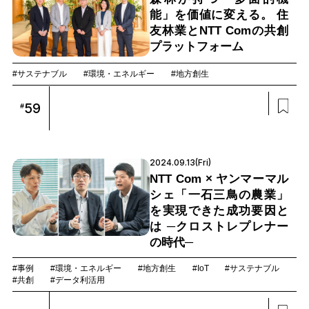
能」を価値に変える。 住
友林業とNTT Comの共創
プラットフォーム
#サステナブル
#環境・エネルギー
#地方創生
59
#
2024.09.13(Fri)
NTT Com × ヤンマーマル
シェ「一石三鳥の農業」
を実現できた成功要因と
は ─クロストレプレナー
の時代─
#事例
#環境・エネルギー
#地方創生
#IoT
#サステナブル
#共創
#データ利活用