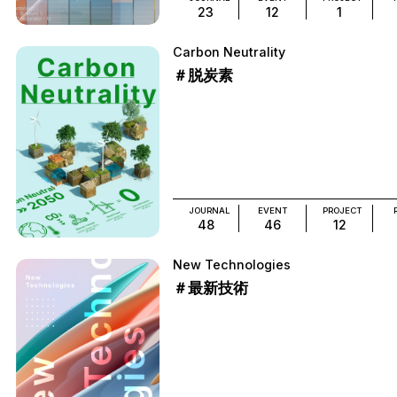
23
12
1
Carbon Neutrality
＃脱炭素
JOURNAL
EVENT
PROJECT
48
46
12
New Technologies
＃最新技術