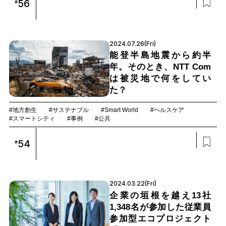
56
#
2024.07.26(Fri)
能登半島地震から約半
年。そのとき、NTT Com
は被災地で何をしてい
た？
#地方創生
#サステナブル
#Smart World
#ヘルスケア
#スマートシティ
#事例
#公共
54
#
2024.03.22(Fri)
企業の垣根を越え13社
1,348名が参加した従業員
参加型エコプロジェクト