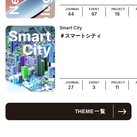
JOURNAL
EVENT
PROJECT
44
97
16
Smart City
＃スマートシティ
JOURNAL
EVENT
PROJECT
27
3
11
THEME
一覧