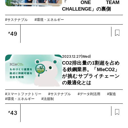
「ONE TEAM
CHALLENGE」の裏側
#サステナブル
#環境・エネルギー
49
#
2023.12.27(Wed)
CO2排出量の1割超を占め
る鉄鋼業界。「MIeCO2」
が挑むサプライチェーン
の最適化とは
#スマートファクトリー
#サステナブル
#データ利活用
#製造
#環境・エネルギー
#法規制
43
#