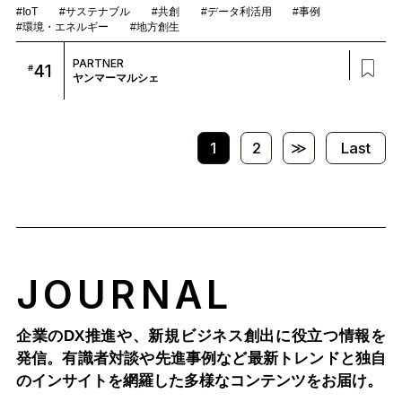
#IoT
#サステナブル
#共創
#データ利活用
#事例
#環境・エネルギー
#地方創生
PARTNER
41
#
ヤンマーマルシェ
1
2
≫
Last
JOURNAL
企業のDX推進や、新規ビジネス創出に役立つ情報を
発信。有識者対談や先進事例など最新トレンドと独自
のインサイトを網羅した多様なコンテンツをお届け。