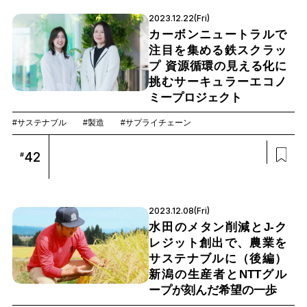
2023.12.22(Fri)
カーボンニュートラルで
注目を集める鉄スクラッ
プ 資源循環の見える化に
挑むサーキュラーエコノ
ミープロジェクト
#サステナブル
#製造
#サプライチェーン
42
#
2023.12.08(Fri)
水田のメタン削減とJ-ク
レジット創出で、農業を
サステナブルに（後編）
新潟の生産者とNTTグル
ープが刻んだ希望の一歩