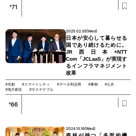
71
#
2025.02.05(Wed)
日本が安心して暮らせる
国であり続けるために。
JR西日本×NTT
Com「JCLaaS」が実現す
るインフラマネジメント
改革
#共創
#スマートシティ
#データ利活用
#事例
#公共
#地方創生
#サステナブル
66
#
2024.10.16(Wed)
森林が持つ「多面的機