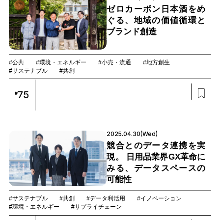
ゼロカーボン日本酒をめ
ぐる、地域の価値循環と
ブランド創造
#公共
#環境・エネルギー
#小売・流通
#地方創生
#サステナブル
#共創
75
#
2025.04.30(Wed)
競合とのデータ連携を実
現。 日用品業界GX革命に
みる、データスペースの
可能性
#サステナブル
#共創
#データ利活用
#イノベーション
#環境・エネルギー
#サプライチェーン