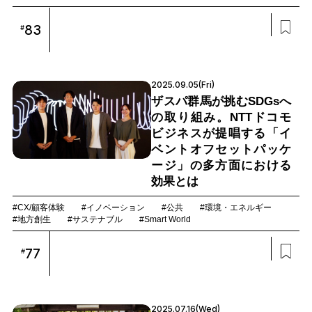
83
#
2025.09.05(Fri)
ザスパ群馬が挑むSDGsへ
の取り組み。NTTドコモ
ビジネスが提唱する「イ
ベントオフセットパッケ
ージ」の多方面における
効果とは
#CX/顧客体験
#イノベーション
#公共
#環境・エネルギー
#地方創生
#サステナブル
#Smart World
77
#
2025.07.16(Wed)