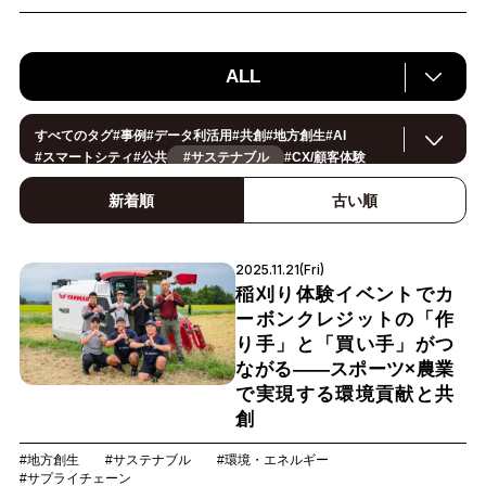
ALL
すべてのタグ
#
事例
#
データ利活用
#
共創
#
地方創生
#
AI
#
スマートシティ
#
公共
#サステナブル
#
CX/顧客体験
#
ヘルスケア
#
環境・エネルギー
#
働き方改革
#
イノベーション
#
IoT
#
Smart World
#
スマートファクトリー
新着順
古い順
#
製造
#
スマートライフ
#
小売・流通
#
法規制
#
ロボティクス
#
建設
#
メタバース
#
5G
#
セキュリティ
#
OPEN HUB
#
教育
#
サプライチェーン
#
金融
#
モビリティ
#
Foodtech
2025.11.21(Fri)
#
デジタルツイン
稲刈り体験イベントでカ
ーボンクレジットの「作
り手」と「買い手」がつ
ながる――スポーツ×農業
で実現する環境貢献と共
創
#地方創生
#サステナブル
#環境・エネルギー
#サプライチェーン