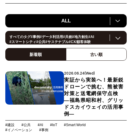
ALL
すべてのタグ
#
事例
#
データ利活用
#
共創
#
地方創生
#
AI
#
スマートシティ
#
公共
#
サステナブル
#
CX/顧客体験
#
ヘルスケア
#
環境・エネルギー
#
働き方改革
#
イノベーション
#
IoT
#
Smart World
#
スマートファクトリー
新着順
古い順
#
製造
#
スマートライフ
#
小売・流通
#
法規制
#
ロボティクス
#建設
#
メタバース
#
5G
#
セキュリティ
#
OPEN HUB
#
教育
#
サプライチェーン
#
金融
#
モビリティ
#
Foodtech
2026.06.24(Wed)
#
デジタルツイン
実証から実装へ！最新鋭
ドローンで挑む、熊被害
対策と送電網保守点検
―福島県昭和村、グリッ
ドスカイウェイの活用事
例―
#建設
#公共
#AI
#IoT
#Smart World
#イノベーション
#事例