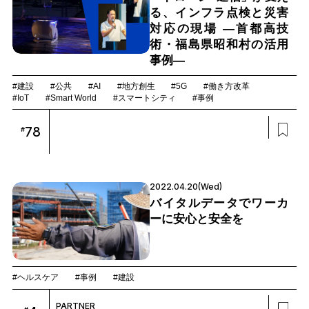
る、インフラ点検と災害
対応の現場 ―首都高技
術・福島県昭和村の活用
事例―
#建設
#公共
#AI
#地方創生
#5G
#働き方改革
#IoT
#Smart World
#スマートシティ
#事例
78
#
2022.04.20(Wed)
バイタルデータでワーカ
ーに安心と安全を
#ヘルスケア
#事例
#建設
PARTNER
#