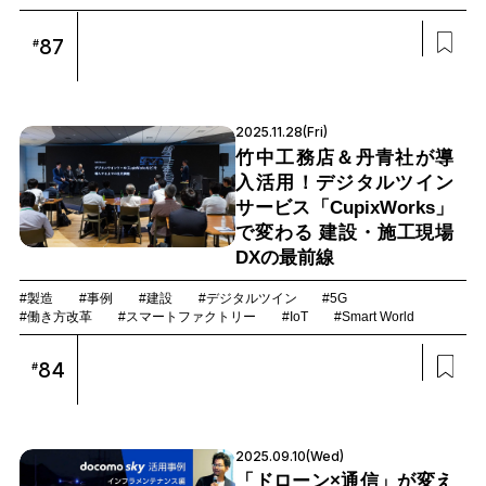
87
#
2025.11.28(Fri)
竹中工務店＆丹青社が導
入活用！デジタルツイン
サービス「CupixWorks」
で変わる 建設・施工現場
DXの最前線
#製造
#事例
#建設
#デジタルツイン
#5G
#働き方改革
#スマートファクトリー
#IoT
#Smart World
84
#
2025.09.10(Wed)
「ドローン×通信」が変え