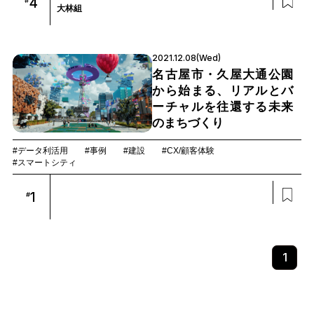
4
大林組
2021.12.08(Wed)
名古屋市・久屋大通公園
から始まる、リアルとバ
ーチャルを往還する未来
のまちづくり
#データ利活用
#事例
#建設
#CX/顧客体験
#スマートシティ
1
#
1