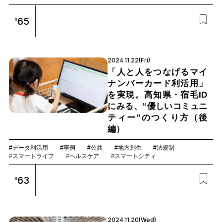
65
#
2024.11.22(Fri)
「人と人をつなげるマイ
ナンバーカード利活用」
を実現。高知県・宿毛ID
にみる、“優しいコミュニ
ティー”のつくり方（後
編）
#データ利活用
#事例
#公共
#地方創生
#法規制
#スマートライフ
#ヘルスケア
#スマートシティ
63
#
2024.11.20(Wed)