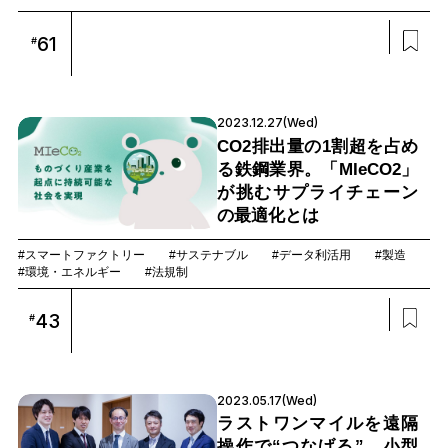
61
#
2023.12.27(Wed)
CO2排出量の1割超を占め
る鉄鋼業界。「MIeCO2」
が挑むサプライチェーン
の最適化とは
#スマートファクトリー
#サステナブル
#データ利活用
#製造
#環境・エネルギー
#法規制
43
#
2023.05.17(Wed)
ラストワンマイルを遠隔
操作で“つなげる”。小型