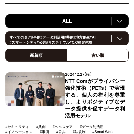
ALL
すべてのタグ
#
事例
#
データ利活用
#
共創
#
地方創生
#
AI
#
スマートシティ
#
公共
#
サステナブル
#
CX/顧客体験
#
ヘルスケア
#
環境・エネルギー
#
働き方改革
#
イノベーション
#
IoT
#
Smart World
#
スマートファクトリー
新着順
古い順
#
製造
#
スマートライフ
#
小売・流通
#法規制
#
ロボティクス
#
建設
#
メタバース
#
5G
#
セキュリティ
#
OPEN HUB
#
教育
#
サプライチェーン
#
金融
#
モビリティ
2024.12.27(Fri)
#
Foodtech
#
デジタルツイン
NTT Comがプライバシー
強化技術（PETs）で実現
する、個人の権利を尊重
し、よりポジティブなデ
ータ提供を促すデータ利
活用モデル
#セキュリティ
#共創
#ヘルスケア
#データ利活用
#イノベーション
#事例
#公共
#法規制
#Smart World