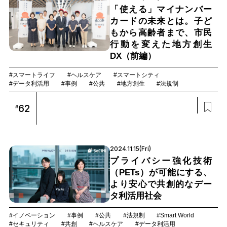
「使える」マイナンバー
カードの未来とは。子ど
もから高齢者まで、市民
行動を変えた地方創生
DX（前編）
#スマートライフ
#ヘルスケア
#スマートシティ
#データ利活用
#事例
#公共
#地方創生
#法規制
62
#
2024.11.15(Fri)
プライバシー強化技術
（PETs）が可能にする、
より安心で共創的なデー
タ利活用社会
#イノベーション
#事例
#公共
#法規制
#Smart World
#セキュリティ
#共創
#ヘルスケア
#データ利活用