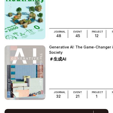
JOURNAL
EVENT
PROJECT
48
45
12
Generative AI: The Game-Changer 
Society
＃生成AI
JOURNAL
EVENT
PROJECT
32
21
1