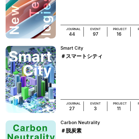
JOURNAL
EVENT
PROJECT
44
97
16
Smart City
＃スマートシティ
JOURNAL
EVENT
PROJECT
27
3
11
Carbon Neutrality
＃脱炭素