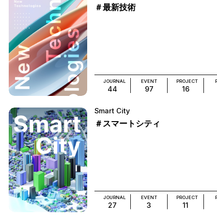
＃最新技術
JOURNAL
EVENT
PROJECT
44
97
16
Smart City
＃スマートシティ
JOURNAL
EVENT
PROJECT
27
3
11