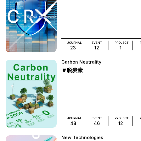
JOURNAL
EVENT
PROJECT
23
12
1
Carbon Neutrality
＃脱炭素
JOURNAL
EVENT
PROJECT
48
46
12
New Technologies