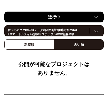
進行中
すべてのタグ
#
事例
#
データ利活用
#
共創
#
地方創生
#
AI
#
スマートシティ
#
公共
#
サステナブル
#
CX/顧客体験
#
ヘルスケア
#
環境・エネルギー
#
働き方改革
#
イノベーション
#
IoT
#
Smart World
#
スマートファクトリー
新着順
古い順
#
製造
#
スマートライフ
#
小売・流通
#
法規制
#
ロボティクス
#建設
#
メタバース
#
5G
#
セキュリティ
#
OPEN HUB
#
教育
#
サプライチェーン
#
金融
#
モビリティ
#
Foodtech
#
デジタルツイン
公開が可能なプロジェクトは
ありません。