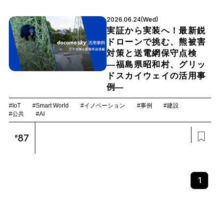
2026.06.24(Wed)
実証から実装へ！最新鋭
ドローンで挑む、熊被害
対策と送電網保守点検
―福島県昭和村、グリッ
ドスカイウェイの活用事
例―
#IoT
#Smart World
#イノベーション
#事例
#建設
#公共
#AI
87
#
1