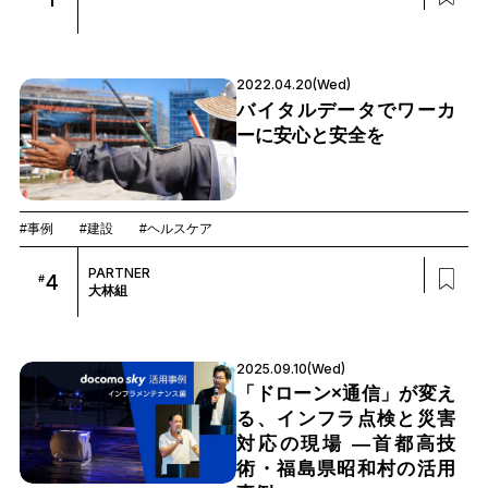
2022.04.20(Wed)
バイタルデータでワーカ
ーに安心と安全を
#事例
#建設
#ヘルスケア
PARTNER
4
#
大林組
2025.09.10(Wed)
「ドローン×通信」が変え
る、インフラ点検と災害
対応の現場 ―首都高技
術・福島県昭和村の活用