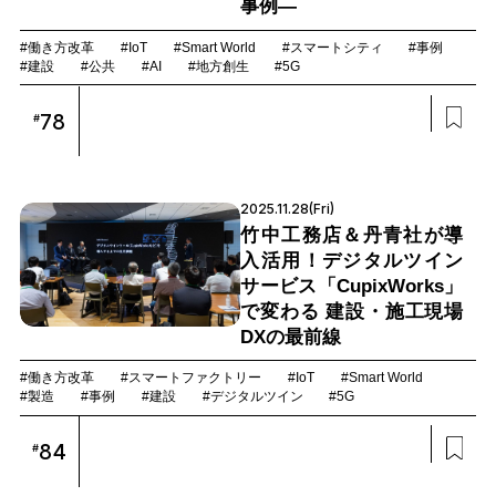
事例―
#働き方改革
#IoT
#Smart World
#スマートシティ
#事例
#建設
#公共
#AI
#地方創生
#5G
78
#
2025.11.28(Fri)
竹中工務店＆丹青社が導
入活用！デジタルツイン
サービス「CupixWorks」
で変わる 建設・施工現場
DXの最前線
#働き方改革
#スマートファクトリー
#IoT
#Smart World
#製造
#事例
#建設
#デジタルツイン
#5G
84
#