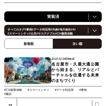
実装済
すべてのタグ
#
事例
#
データ利活用
#
共創
#
地方創生
#
AI
#
スマートシティ
#
公共
#
サステナブル
#
CX/顧客体験
#
ヘルスケア
#
環境・エネルギー
#
働き方改革
#
イノベーション
#
IoT
#
Smart World
#
スマートファクトリー
新着順
古い順
#
製造
#
スマートライフ
#
小売・流通
#
法規制
#
ロボティクス
#建設
#
メタバース
#
5G
#
セキュリティ
#
OPEN HUB
#
教育
#
サプライチェーン
#
金融
#
モビリティ
#
Foodtech
2021.12.08(Wed)
#
デジタルツイン
名古屋市・久屋大通公園
から始まる、リアルとバ
ーチャルを往還する未来
のまちづくり
#CX/顧客体験
#スマートシティ
#データ利活用
#事例
#建設
1
#