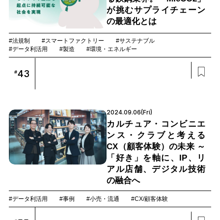
が挑むサプライチェーン
の最適化とは
#法規制
#スマートファクトリー
#サステナブル
#データ利活用
#製造
#環境・エネルギー
43
#
2024.09.06(Fri)
カルチュア・コンビニエ
ンス・クラブと考える
CX（顧客体験）の未来 ～
「好き」を軸に、IP、リ
アル店舗、デジタル技術
の融合へ
#データ利活用
#事例
#小売・流通
#CX/顧客体験