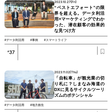
2023.10.27(Fri)
“ベストエフォート”の限
界を超える。データ利活
用×マーケティングでわか
った、潜在顧客の効果的
な見つけ方
#データ利活用
#事例
#スマートライフ
37
#
2023.11.02(Thu)
「自転車」が観光業の切
り札に？しまなみ海道の
DXに見るサイクルツーリ
ズムのポテンシャル
#データ利活用
#地方創生