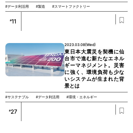
#データ利活用
#製造
#スマートファクトリー
11
#
2023.03.08(Wed)
東日本大震災を契機に仙
台市で進む新たなエネル
ギーマネジメント。災害
に強く、環境負荷も少な
いシステムが生まれた背
景とは
#サステナブル
#データ利活用
#環境・エネルギー
27
#