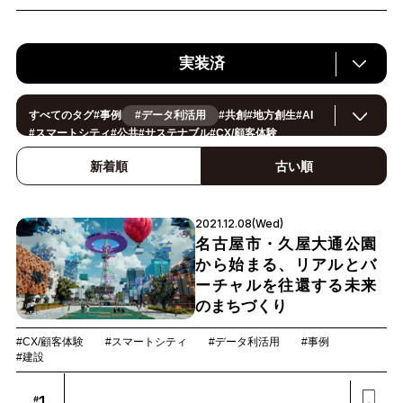
実装済
すべてのタグ
#
事例
#データ利活用
#
共創
#
地方創生
#
AI
#
スマートシティ
#
公共
#
サステナブル
#
CX/顧客体験
#
ヘルスケア
#
環境・エネルギー
#
働き方改革
#
イノベーション
#
IoT
#
Smart World
#
スマートファクトリー
新着順
古い順
#
製造
#
スマートライフ
#
小売・流通
#
法規制
#
ロボティクス
#
建設
#
メタバース
#
5G
#
セキュリティ
#
OPEN HUB
#
教育
#
サプライチェーン
#
金融
#
モビリティ
#
Foodtech
2021.12.08(Wed)
#
デジタルツイン
名古屋市・久屋大通公園
から始まる、リアルとバ
ーチャルを往還する未来
のまちづくり
#CX/顧客体験
#スマートシティ
#データ利活用
#事例
#建設
1
#