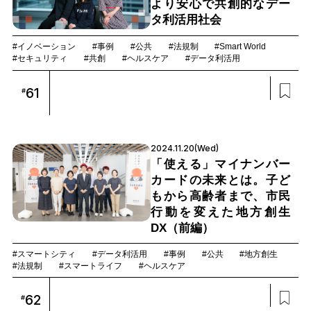
より安心で共創的なデー
タ利活用社会
#イノベーション
#事例
#公共
#法規制
#Smart World
#セキュリティ
#共創
#ヘルスケア
#データ利活用
61
#
2024.11.20(Wed)
「使える」マイナンバー
カードの未来とは。子ど
もから高齢者まで、市民
行動を変えた地方創生
DX（前編）
#スマートシティ
#データ利活用
#事例
#公共
#地方創生
#法規制
#スマートライフ
#ヘルスケア
62
#