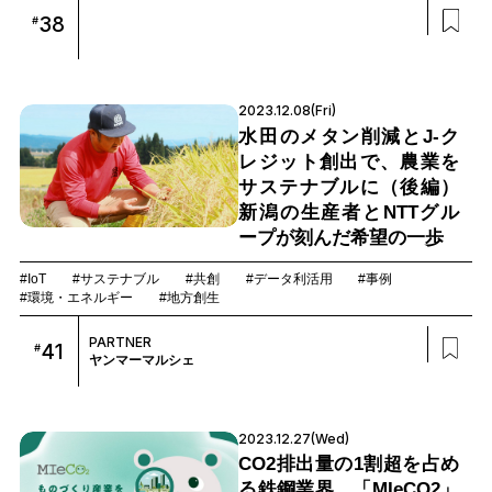
38
#
2023.12.08(Fri)
水田のメタン削減とJ-ク
レジット創出で、農業を
サステナブルに（後編）
新潟の生産者とNTTグル
ープが刻んだ希望の一歩
#IoT
#サステナブル
#共創
#データ利活用
#事例
#環境・エネルギー
#地方創生
PARTNER
41
#
ヤンマーマルシェ
2023.12.27(Wed)
CO2排出量の1割超を占め
る鉄鋼業界。「MIeCO2」