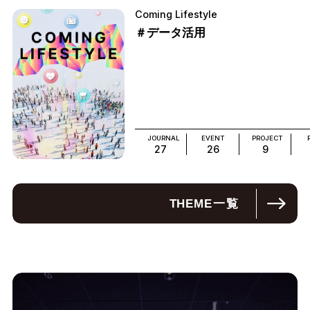
Coming Lifestyle
＃データ活用
JOURNAL
EVENT
PROJECT
27
26
9
THEME
一覧