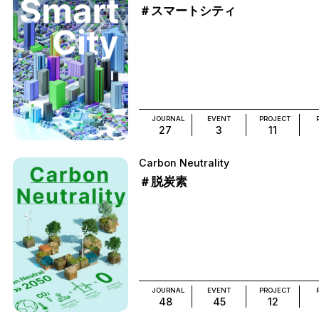
＃スマートシティ
JOURNAL
EVENT
PROJECT
27
3
11
Carbon Neutrality
＃脱炭素
JOURNAL
EVENT
PROJECT
48
45
12