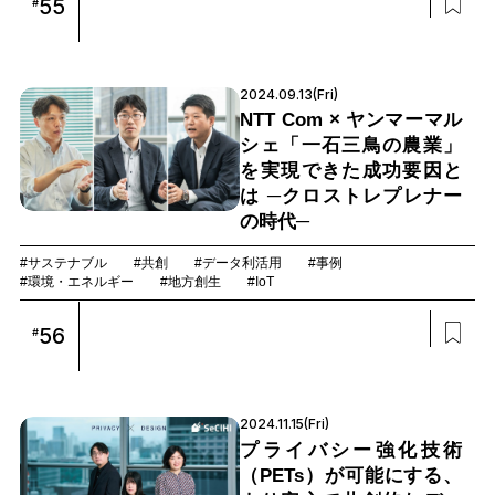
55
#
2024.09.13(Fri)
NTT Com × ヤンマーマル
シェ「一石三鳥の農業」
を実現できた成功要因と
は ─クロストレプレナー
の時代─
#サステナブル
#共創
#データ利活用
#事例
#環境・エネルギー
#地方創生
#IoT
56
#
2024.11.15(Fri)
プライバシー強化技術
（PETs）が可能にする、