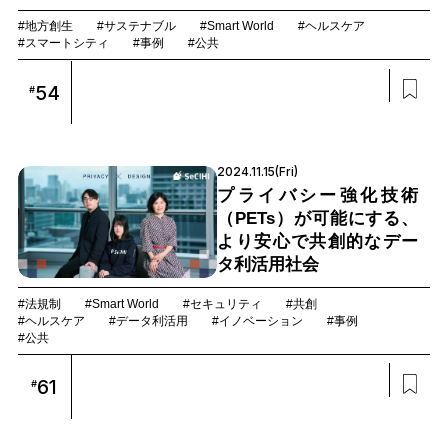
#地方創生
#サステナブル
#Smart World
#ヘルスケア
#スマートシティ
#事例
#公共
54
#
2024.11.15(Fri)
プライバシー強化技術
（PETs）が可能にする、
より安心で共創的なデー
タ利活用社会
#法規制
#Smart World
#セキュリティ
#共創
#ヘルスケア
#データ利活用
#イノベーション
#事例
#公共
61
#