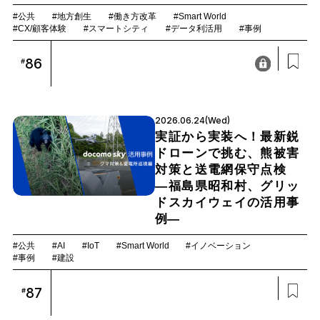
#公共
#地方創生
#働き方改革
#Smart World
#CX/顧客体験
#スマートシティ
#データ利活用
#事例
86
#
2026.06.24(Wed)
実証から実装へ！最新鋭
ドローンで挑む、熊被害
対策と送電網保守点検
―福島県昭和村、グリッ
ドスカイウェイの活用事
例―
#公共
#AI
#IoT
#Smart World
#イノベーション
#事例
#建設
87
#