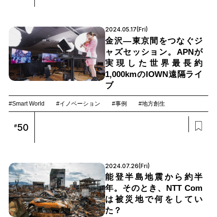
2024.05.17(Fri)
金沢―東京間をつなぐジ
ャズセッション。APNが
実現した世界最長約
1,000kmのIOWN遠隔ライ
ブ
#Smart World
#イノベーション
#事例
#地方創生
50
#
2024.07.26(Fri)
能登半島地震から約半
年。そのとき、NTT Com
は被災地で何をしてい
た？