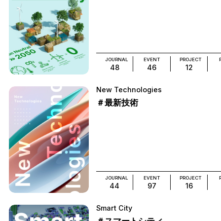
JOURNAL
EVENT
PROJECT
48
46
12
New Technologies
＃最新技術
JOURNAL
EVENT
PROJECT
44
97
16
Smart City