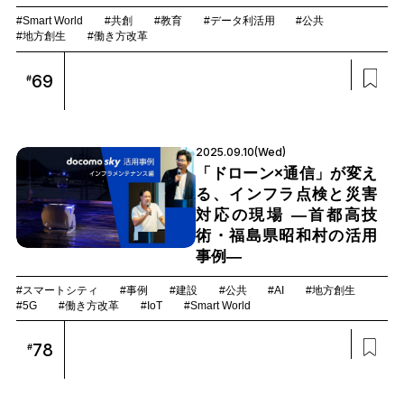
#Smart World
#共創
#教育
#データ利活用
#公共
#地方創生
#働き方改革
69
#
2025.09.10(Wed)
「ドローン×通信」が変え
る、インフラ点検と災害
対応の現場 ―首都高技
術・福島県昭和村の活用
事例―
#スマートシティ
#事例
#建設
#公共
#AI
#地方創生
#5G
#働き方改革
#IoT
#Smart World
78
#