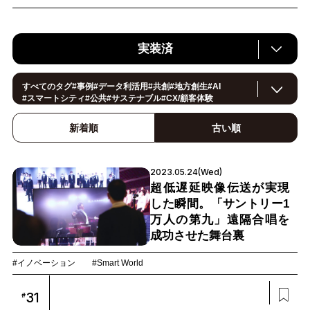
実装済
すべてのタグ
#
事例
#
データ利活用
#
共創
#
地方創生
#
AI
#
スマートシティ
#
公共
#
サステナブル
#
CX/顧客体験
#
ヘルスケア
#
環境・エネルギー
#
働き方改革
#
イノベーション
#
IoT
#Smart World
新着順
古い順
#
スマートファクトリー
#
製造
#
スマートライフ
#
小売・流通
#
法規制
#
ロボティクス
#
建設
#
メタバース
#
5G
#
セキュリティ
#
OPEN HUB
#
教育
#
サプライチェーン
#
金融
#
モビリティ
2023.05.24(Wed)
#
Foodtech
#
デジタルツイン
超低遅延映像伝送が実現
した瞬間。「サントリー1
万人の第九」遠隔合唱を
成功させた舞台裏
#イノベーション
#Smart World
31
#