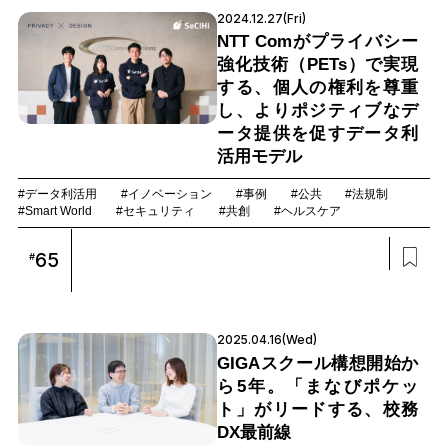
2024.12.27(Fri)
NTT Comがプライバシー
強化技術（PETs）で実現
する、個人の権利を尊重
し、よりポジティブなデ
ータ提供を促すデータ利
活用モデル
#データ利活用
#イノベーション
#事例
#公共
#法規制
#Smart World
#セキュリティ
#共創
#ヘルスケア
65
#
2025.04.16(Wed)
GIGAスクール構想開始か
ら5年。「まなびポケッ
ト」がリードする、校務
DX最前線