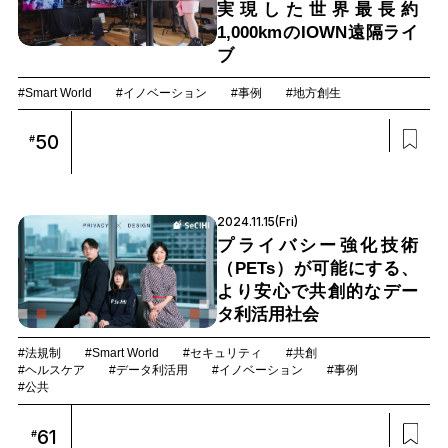
実現した世界最長約
1,000kmのIOWN遠隔ライ
ブ
#Smart World
#イノベーション
#事例
#地方創生
50
#
2024.11.15(Fri)
プライバシー強化技術
（PETs）が可能にする、
より安心で共創的なデー
タ利活用社会
#法規制
#Smart World
#セキュリティ
#共創
#ヘルスケア
#データ利活用
#イノベーション
#事例
#公共
61
#