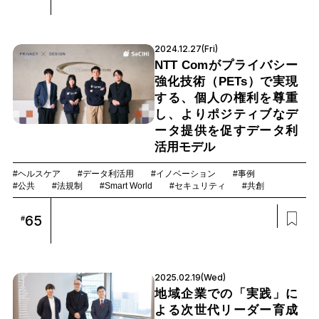
2024.12.27(Fri)
NTT Comがプライバシー
強化技術（PETs）で実現
する、個人の権利を尊重
し、よりポジティブなデ
ータ提供を促すデータ利
活用モデル
#ヘルスケア
#データ利活用
#イノベーション
#事例
#公共
#法規制
#Smart World
#セキュリティ
#共創
65
#
2025.02.19(Wed)
地域企業での「実践」に
よる次世代リーダー育成