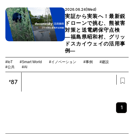
2026.06.24(Wed)
実証から実装へ！最新鋭
ドローンで挑む、熊被害
対策と送電網保守点検
―福島県昭和村、グリッ
ドスカイウェイの活用事
例―
#IoT
#Smart World
#イノベーション
#事例
#建設
#公共
#AI
87
#
1