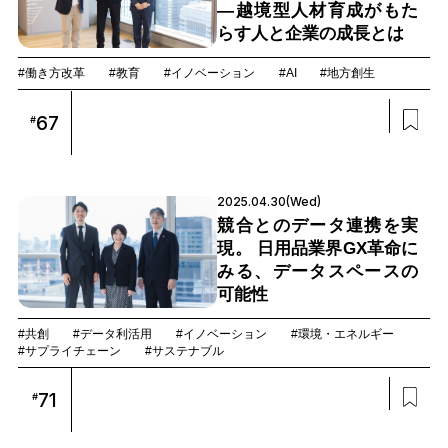
―越境型人材育成がもた
らす人と企業の成長とは
#働き方改革
#教育
#イノベーション
#AI
#地方創生
67
#
2025.04.30(Wed)
競合とのデータ連携を実
現。 日用品業界GX革命に
みる、データスペースの
可能性
#共創
#データ利活用
#イノベーション
#環境・エネルギー
#サプライチェーン
#サステナブル
71
#