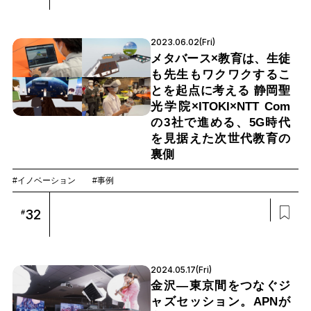
2023.06.02(Fri)
メタバース×教育は、生徒
も先生もワクワクするこ
とを起点に考える 静岡聖
光学院×ITOKI×NTT Com
の3社で進める、5G時代
を見据えた次世代教育の
裏側
#イノベーション
#事例
32
#
2024.05.17(Fri)
金沢―東京間をつなぐジ
ャズセッション。APNが