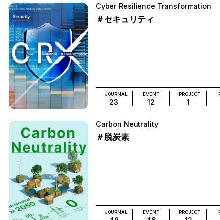
Cyber Resilience Transformation
＃セキュリティ
JOURNAL
EVENT
PROJECT
23
12
1
Carbon Neutrality
＃脱炭素
JOURNAL
EVENT
PROJECT
48
46
12