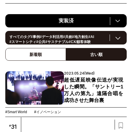
実装済
すべてのタグ
#
事例
#
データ利活用
#
共創
#
地方創生
#
AI
#
スマートシティ
#
公共
#
サステナブル
#
CX/顧客体験
#
ヘルスケア
#
環境・エネルギー
#
働き方改革
#イノベーション
#
IoT
#
Smart World
新着順
古い順
#
スマートファクトリー
#
製造
#
スマートライフ
#
小売・流通
#
法規制
#
ロボティクス
#
建設
#
メタバース
#
5G
#
セキュリティ
#
OPEN HUB
#
教育
#
サプライチェーン
#
金融
#
モビリティ
2023.05.24(Wed)
#
Foodtech
#
デジタルツイン
超低遅延映像伝送が実現
した瞬間。「サントリー1
万人の第九」遠隔合唱を
成功させた舞台裏
#Smart World
#イノベーション
31
#