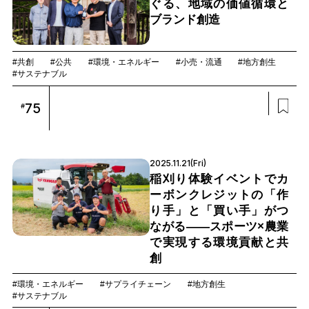
ぐる、地域の価値循環と
ブランド創造
#共創
#公共
#環境・エネルギー
#小売・流通
#地方創生
#サステナブル
75
#
2025.11.21(Fri)
稲刈り体験イベントでカ
ーボンクレジットの「作
り手」と「買い手」がつ
ながる――スポーツ×農業
で実現する環境貢献と共
創
#環境・エネルギー
#サプライチェーン
#地方創生
#サステナブル