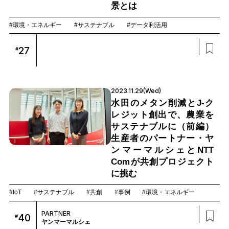
景とは
#環境・エネルギー
#サステナブル
#データ利活用
27
#
2023.11.29(Wed)
水田のメタン削減とJ-ク
レジット創出で、農業を
サステナブルに（前編）
生産者のパートナー・ヤ
ンマーマルシェとNTT
Comが共創プロジェクト
に挑む
#IoT
#サステナブル
#共創
#事例
#環境・エネルギー
PARTNER
40
#
ヤンマーマルシェ