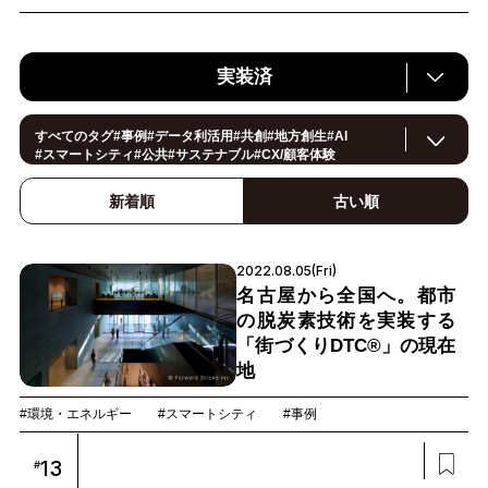
実装済
すべてのタグ
#
事例
#
データ利活用
#
共創
#
地方創生
#
AI
#
スマートシティ
#
公共
#
サステナブル
#
CX/顧客体験
#
ヘルスケア
#環境・エネルギー
#
働き方改革
#
イノベーション
#
IoT
#
Smart World
#
スマートファクトリー
新着順
古い順
#
製造
#
スマートライフ
#
小売・流通
#
法規制
#
ロボティクス
#
建設
#
メタバース
#
5G
#
セキュリティ
#
OPEN HUB
#
教育
#
サプライチェーン
#
金融
#
モビリティ
#
Foodtech
2022.08.05(Fri)
#
デジタルツイン
名古屋から全国へ。都市
の脱炭素技術を実装する
「街づくりDTC®」の現在
地
#環境・エネルギー
#スマートシティ
#事例
13
#