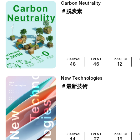
Carbon Neutrality
＃脱炭素
JOURNAL
EVENT
PROJECT
48
46
12
New Technologies
＃最新技術
JOURNAL
EVENT
PROJECT
44
97
16