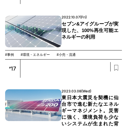
2022.10.07(Fri)
セブン&アイグループが実
現した、100%再生可能エ
ネルギーの利用
#事例
#環境・エネルギー
#小売・流通
17
#
2023.03.08(Wed)
東日本大震災を契機に仙
台市で進む新たなエネル
ギーマネジメント。災害
に強く、環境負荷も少な
いシステムが生まれた背