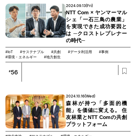
2024.09.13(Fri)
NTT Com × ヤンマーマル
シェ「一石三鳥の農業」
を実現できた成功要因と
は ─クロストレプレナー
の時代─
#IoT
#サステナブル
#共創
#データ利活用
#事例
#環境・エネルギー
#地方創生
56
#
2024.10.16(Wed)
森林が持つ「多面的機
能」を価値に変える。 住
友林業とNTT Comの共創
プラットフォーム