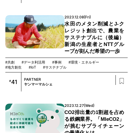
2023.12.08(Fri)
水田のメタン削減とJ-ク
レジット創出で、農業を
サステナブルに（後編）
新潟の生産者とNTTグル
ープが刻んだ希望の一歩
#共創
#データ利活用
#事例
#環境・エネルギー
#地方創生
#IoT
#サステナブル
PARTNER
41
#
ヤンマーマルシェ
2023.12.27(Wed)
CO2排出量の1割超を占め
る鉄鋼業界。「MIeCO2」
が挑むサプライチェーン
の最適化とは