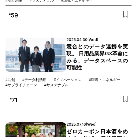
#地方創生
#サステナブル
#環境・エネルギー
59
#
2025.04.30(Wed)
競合とのデータ連携を実
現。 日用品業界GX革命に
みる、データスペースの
可能性
#共創
#データ利活用
#イノベーション
#環境・エネルギー
#サプライチェーン
#サステナブル
71
#
2025.07.16(Wed)
ゼロカーボン日本酒をめ