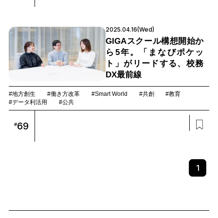
2025.04.16(Wed)
GIGAスクール構想開始か
ら5年。「まなびポケッ
ト」がリードする、校務
DX最前線
#地方創生
#働き方改革
#Smart World
#共創
#教育
#データ利活用
#公共
69
#
1