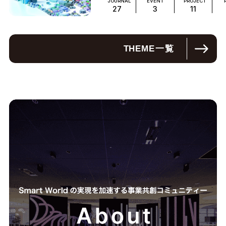
JOURNAL
EVENT
PROJECT
27
3
11
THEME
一覧