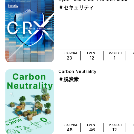
＃セキュリティ
JOURNAL
EVENT
PROJECT
23
12
1
Carbon Neutrality
＃脱炭素
JOURNAL
EVENT
PROJECT
48
46
12