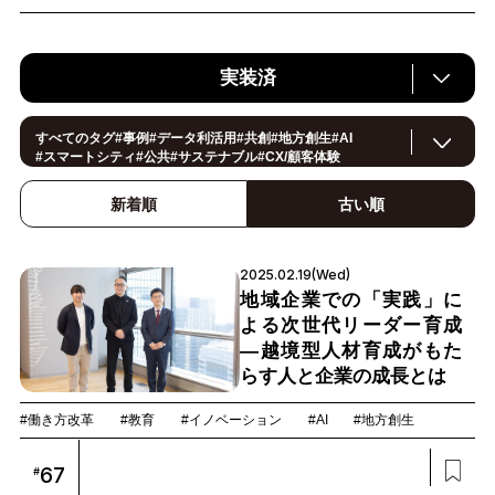
実装済
すべてのタグ
#
事例
#
データ利活用
#
共創
#
地方創生
#
AI
#
スマートシティ
#
公共
#
サステナブル
#
CX/顧客体験
#
ヘルスケア
#
環境・エネルギー
#
働き方改革
#
イノベーション
#
IoT
#
Smart World
#
スマートファクトリー
新着順
古い順
#
製造
#
スマートライフ
#
小売・流通
#
法規制
#
ロボティクス
#
建設
#
メタバース
#
5G
#
セキュリティ
#
OPEN HUB
#教育
#
サプライチェーン
#
金融
#
モビリティ
#
Foodtech
2025.02.19(Wed)
#
デジタルツイン
地域企業での「実践」に
よる次世代リーダー育成
―越境型人材育成がもた
らす人と企業の成長とは
#働き方改革
#教育
#イノベーション
#AI
#地方創生
67
#